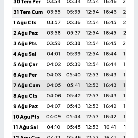
30 Tem Per
03:54
05:34
12:54
16:46
20:04
31 Tem Cum
03:55
05:35
12:54
16:46
20:03
1 Ağu Cts
03:57
05:36
12:54
16:45
20:02
2 Ağu Paz
03:58
05:37
12:54
16:45
20:01
3 Ağu Pts
03:59
05:38
12:54
16:45
20:00
4 Ağu Sal
04:01
05:39
12:54
16:44
19:59
5 Ağu Çar
04:02
05:39
12:54
16:44
19:58
6 Ağu Per
04:03
05:40
12:53
16:43
19:57
7 Ağu Cum
04:05
05:41
12:53
16:43
19:56
8 Ağu Cts
04:06
05:42
12:53
16:43
19:54
9 Ağu Paz
04:07
05:43
12:53
16:42
19:53
10 Ağu Pts
04:09
05:44
12:53
16:42
19:52
11 Ağu Sal
04:10
05:45
12:53
16:41
19:51
12 Ağu Çar
04:12
05:46
12:53
16:41
19:50