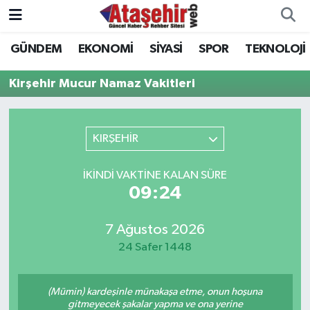
GÜNDEM
EKONOMİ
SİYASİ
SPOR
TEKNOLOJİ
Hava Durumu
Kirşehir Mucur Namaz Vakitleri
Trafik Durumu
Süper Lig Puan Durumu ve Fikstür
KIRŞEHİR
Tüm Manşetler
İKINDI VAKTINE KALAN SÜRE
09:24
Son Dakika Haberleri
7 Ağustos 2026
Haber Arşivi
24 Safer 1448
(Mümin) kardeşinle münakaşa etme, onun hoşuna
gitmeyecek şakalar yapma ve ona yerine