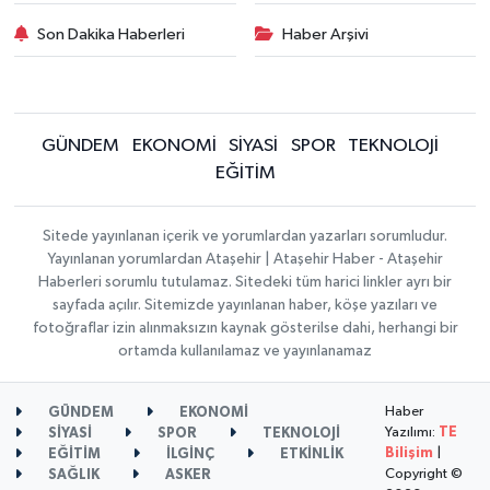
Son Dakika Haberleri
Haber Arşivi
GÜNDEM
EKONOMİ
SİYASİ
SPOR
TEKNOLOJİ
EĞİTİM
Sitede yayınlanan içerik ve yorumlardan yazarları sorumludur.
Yayınlanan yorumlardan Ataşehir | Ataşehir Haber - Ataşehir
Haberleri sorumlu tutulamaz. Sitedeki tüm harici linkler ayrı bir
sayfada açılır. Sitemizde yayınlanan haber, köşe yazıları ve
fotoğraflar izin alınmaksızın kaynak gösterilse dahi, herhangi bir
ortamda kullanılamaz ve yayınlanamaz
Haber
GÜNDEM
EKONOMİ
Yazılımı:
TE
SİYASİ
SPOR
TEKNOLOJİ
Bilişim
|
EĞİTİM
İLGİNÇ
ETKİNLİK
Copyright ©
SAĞLIK
ASKER