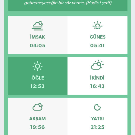
getiremeyeceğin bir söz verme. (Hadis-i şerif)
İMSAK
GÜNEŞ
04:05
05:41
ÖĞLE
İKINDI
12:53
16:43
AKŞAM
YATSI
19:56
21:25