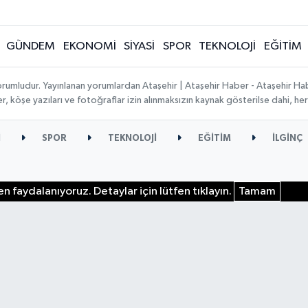
GÜNDEM
EKONOMİ
SİYASİ
SPOR
TEKNOLOJİ
EĞİTİM
orumludur. Yayınlanan yorumlardan Ataşehir | Ataşehir Haber - Ataşehir Habe
ber, köşe yazıları ve fotoğraflar izin alınmaksızın kaynak gösterilse dahi, 
İ
SPOR
TEKNOLOJİ
EĞİTİM
İLGİNÇ
n faydalanıyoruz. Detaylar için lütfen tıklayın.
Tamam