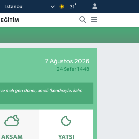
°
İstanbul
31
EĞİTİM
7 Ağustos 2026
24 Safer 1448
 ve malı geri döner, ameli (kendisiyle) kalır.
AKŞAM
YATSI