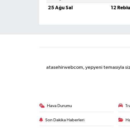
25 Ağu Sal
12 Rebi
atasehirwebcom, yepyeni temasıyla sizle
Hava Durumu
Tr
Son Dakika Haberleri
Ha