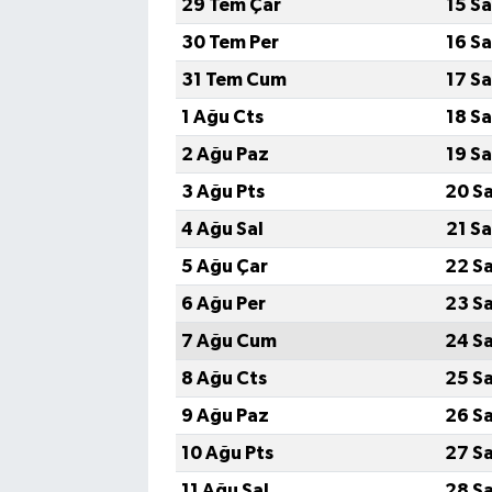
29 Tem Çar
15 S
30 Tem Per
16 S
31 Tem Cum
17 S
1 Ağu Cts
18 S
2 Ağu Paz
19 S
3 Ağu Pts
20 S
4 Ağu Sal
21 S
5 Ağu Çar
22 S
6 Ağu Per
23 S
7 Ağu Cum
24 S
8 Ağu Cts
25 S
9 Ağu Paz
26 S
10 Ağu Pts
27 S
11 Ağu Sal
28 S