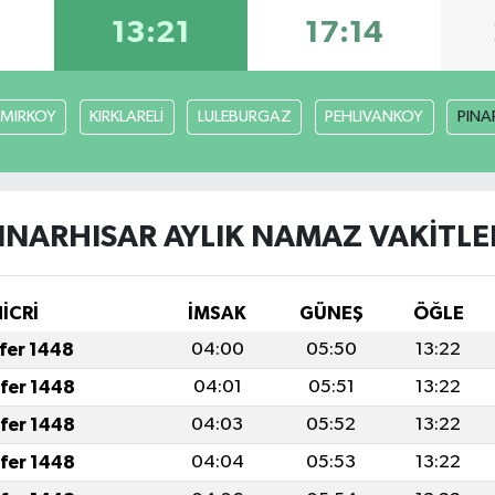
3
13:21
17:14
MIRKOY
KIRKLARELİ
LULEBURGAZ
PEHLIVANKOY
PINA
INARHISAR AYLIK NAMAZ VAKITLE
HİCRİ
İMSAK
GÜNEŞ
ÖĞLE
afer 1448
04:00
05:50
13:22
afer 1448
04:01
05:51
13:22
afer 1448
04:03
05:52
13:22
afer 1448
04:04
05:53
13:22