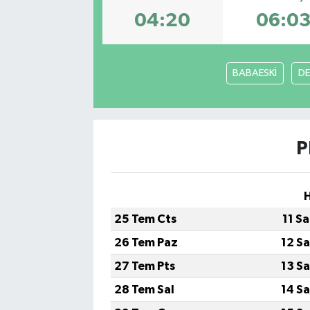
04:20
06:0
BABAESKİ
DE
P
25 Tem Cts
11 S
26 Tem Paz
12 S
27 Tem Pts
13 S
28 Tem Sal
14 S