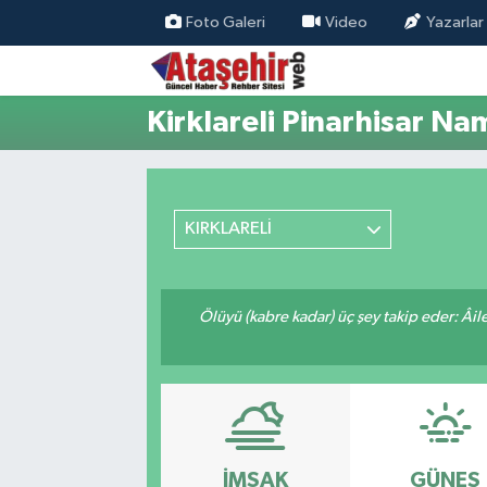
Foto Galeri
Video
Yazarlar
Hava Durumu
Kirklareli Pinarhisar Na
Trafik Durumu
Süper Lig Puan Durumu ve Fikstür
KIRKLARELİ
Tüm Manşetler
Son Dakika Haberleri
Ölüyü (kabre kadar) üç şey takip eder: Âile f
Haber Arşivi
İMSAK
GÜNEŞ