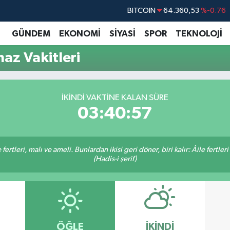
BITCOIN
64.360,53
%-0.76
DOLAR
47,7069
%0.17
GÜNDEM
EKONOMİ
SİYASİ
SPOR
TEKNOLOJİ
EURO
55,0265
%0.01
maz Vakitleri
STERLİN
64,1897
%0.02
GRAM ALTIN
6618.49
%2.12
İKINDI VAKTINE KALAN SÜRE
BİST100
13.887
%64
03:40:56
ertleri, malı ve ameli. Bunlardan ikisi geri döner, biri kalır: Âile fertleri
(Hadis-i şerif)
ÖĞLE
İKINDI