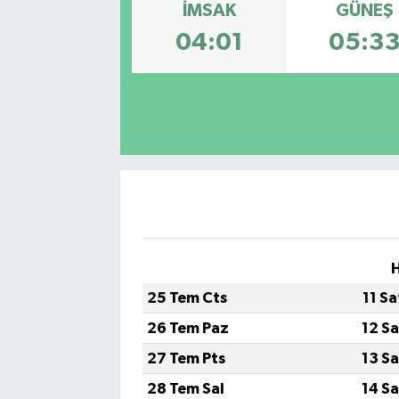
İMSAK
GÜNEŞ
04:01
05:3
H
25 Tem Cts
11 S
26 Tem Paz
12 S
27 Tem Pts
13 S
28 Tem Sal
14 S