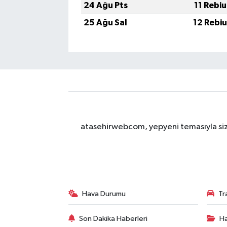
24 Ağu Pts
11 Rebi
25 Ağu Sal
12 Rebi
atasehirwebcom, yepyeni temasıyla sizle
Hava Durumu
Tr
Son Dakika Haberleri
Ha