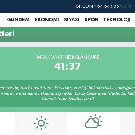
BITCOIN
64.643,95
%0.16
DOLAR
47,6006
%0.06
GÜNDEM
EKONOMİ
SİYASİ
SPOR
TEKNOLOJİ
EURO
55,0250
%0.02
leri
STERLİN
64,2398
%0.2
GRAM ALTIN
6500.87
%0.12
İMSAK VAKTINE KALAN SÜRE
BİST100
13.799
%70
41:36
nem'dedir, biri Cennet'tedir. Bir adam, verdiği hükmün haksız olduğunu 
verir ve insanların haklarını zâyi eder, bu da Cehennem'dedir. Bir kâdı 
Cennet'tedir. (Hadis-i şerif)