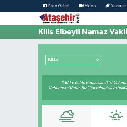
Foto Galeri
Video
Yazarlar
Hava Durumu
Kilis Elbeyli Namaz Vakit
Trafik Durumu
Süper Lig Puan Durumu ve Fikstür
KİLİS
Tüm Manşetler
Son Dakika Haberleri
Kâdılar üçtür. Bunlardan ikisi Cehen
Cehennem'dedir. Bir kâdı bilmeksizin hüküm 
Haber Arşivi