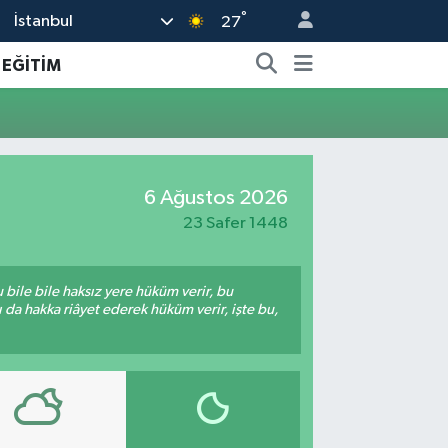
°
İstanbul
27
EĞİTİM
6 Ağustos 2026
23 Safer 1448
bile bile haksız yere hüküm verir, bu
da hakka riâyet ederek hüküm verir, işte bu,