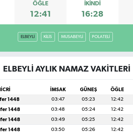
ÖĞLE
İKINDI
3
12:41
16:28
ELBEYLİ
KİLİS
MUSABEYLİ
POLATELİ
ELBEYLİ AYLIK NAMAZ VAKITLERI
İCRİ
İMSAK
GÜNEŞ
ÖĞLE
afer 1448
03:47
05:23
12:42
afer 1448
03:48
05:24
12:42
afer 1448
03:49
05:25
12:42
afer 1448
03:50
05:26
12:42