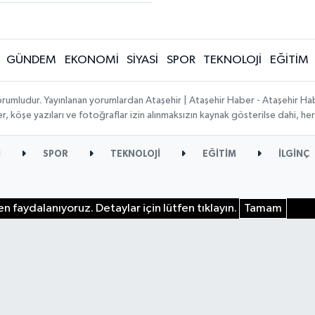
GÜNDEM
EKONOMİ
SİYASİ
SPOR
TEKNOLOJİ
EĞİTİM
orumludur. Yayınlanan yorumlardan Ataşehir | Ataşehir Haber - Ataşehir Habe
ber, köşe yazıları ve fotoğraflar izin alınmaksızın kaynak gösterilse dahi, 
İ
SPOR
TEKNOLOJİ
EĞİTİM
İLGİNÇ
n faydalanıyoruz. Detaylar için lütfen tıklayın.
Tamam