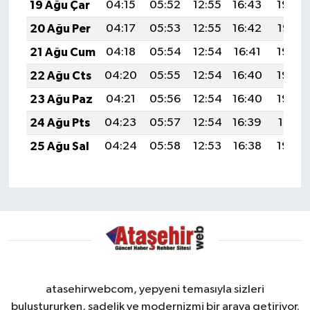
19 Ağu Çar
04:15
05:52
12:55
16:43
19:48
20 Ağu Per
04:17
05:53
12:55
16:42
19:47
21 Ağu Cum
04:18
05:54
12:54
16:41
19:45
22 Ağu Cts
04:20
05:55
12:54
16:40
19:44
23 Ağu Paz
04:21
05:56
12:54
16:40
19:42
24 Ağu Pts
04:23
05:57
12:54
16:39
19:41
25 Ağu Sal
04:24
05:58
12:53
16:38
19:39
atasehirwebcom, yepyeni temasıyla sizleri
buluştururken, sadelik ve modernizmi bir araya getiriyor.