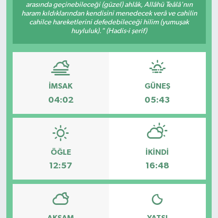
arasında geçinebileceği (güzel) ahlâk, Allâhü Teâlâ'nın
haram kıldıklarından kendisini menedecek verâ ve cahilin
cahilce hareketlerini defedebileceği hilim (yumuşak
huyluluk)." (Hadis-i şerif)
İMSAK
GÜNEŞ
04:02
05:43
ÖĞLE
İKINDI
12:57
16:48