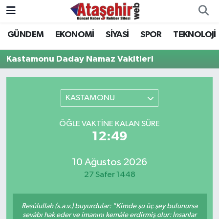
GÜNDEM
EKONOMİ
SİYASİ
SPOR
TEKNOLOJİ
Hava Durumu
Kastamonu Daday Namaz Vakitleri
Trafik Durumu
Süper Lig Puan Durumu ve Fikstür
KASTAMONU
Tüm Manşetler
ÖĞLE VAKTINE KALAN SÜRE
12:49
Son Dakika Haberleri
10 Ağustos 2026
Haber Arşivi
27 Safer 1448
Resûlullah (s.a.v.) buyurdular: "Kimde şu üç şey bulunursa
sevâbı hak eder ve imanını kemâle erdirmiş olur: İnsanlar