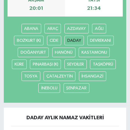
AKŞAM
YATSI
20:01
21:34
ABANA
ARAÇ
AZDAVAY
AĞLI
BOZKURT (K)
CİDE
DADAY
DEVREKANİ
DOĞANYURT
HANÖNÜ
KASTAMONU
KÜRE
PINARBAŞI (K)
SEYDİLER
TAŞKÖPRÜ
TOSYA
ÇATALZEYTİN
İHSANGAZİ
İNEBOLU
ŞENPAZAR
DADAY AYLIK NAMAZ VAKITLERI