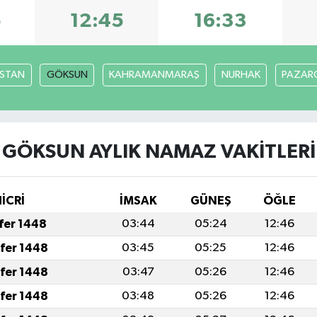
5
12:45
16:33
İSTAN
GÖKSUN
KAHRAMANMARAŞ
NURHAK
PAZARC
GÖKSUN AYLIK NAMAZ VAKITLERI
İCRİ
İMSAK
GÜNEŞ
ÖĞLE
afer 1448
03:44
05:24
12:46
afer 1448
03:45
05:25
12:46
afer 1448
03:47
05:26
12:46
afer 1448
03:48
05:26
12:46