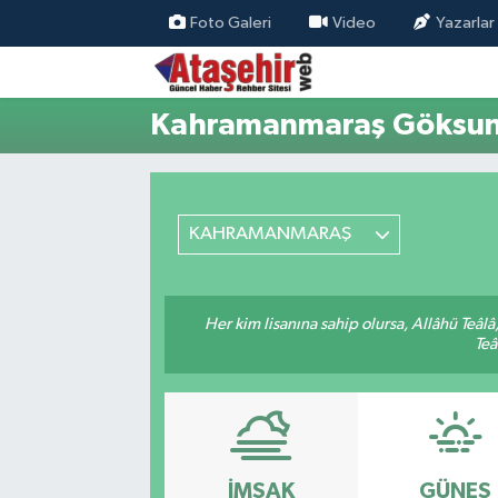
Foto Galeri
Video
Yazarlar
Hava Durumu
Kahramanmaraş Göksun 
Trafik Durumu
Süper Lig Puan Durumu ve Fikstür
KAHRAMANMARAŞ
Tüm Manşetler
Son Dakika Haberleri
Her kim lisanına sahip olursa, Allâhü Teâl
Teâ
Haber Arşivi
İMSAK
GÜNEŞ