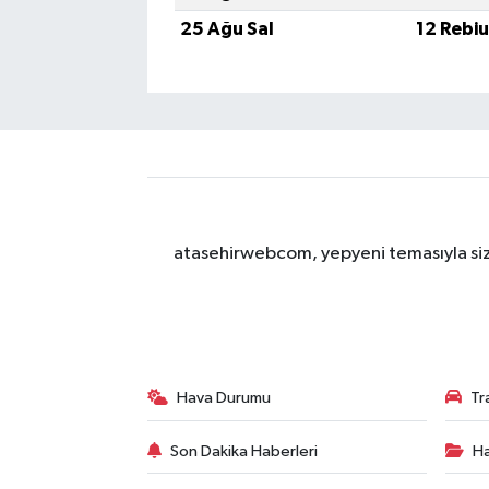
25 Ağu Sal
12 Rebi
atasehirwebcom, yepyeni temasıyla sizle
Hava Durumu
Tr
Son Dakika Haberleri
Ha