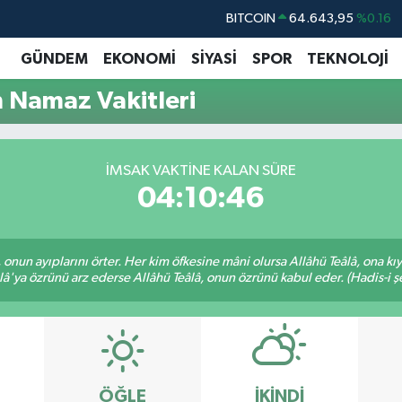
BITCOIN
64.643,95
%0.16
DOLAR
47,6704
%0
GÜNDEM
EKONOMİ
SİYASİ
SPOR
TEKNOLOJİ
EURO
55,0406
%-0.08
Namaz Vakitleri
STERLİN
64,2143
%0
GRAM ALTIN
6500.87
%0.12
İMSAK VAKTINE KALAN SÜRE
BİST100
13.799
%70
04:10:45
â, onun ayıplarını örter. Her kim öfkesine mâni olursa Allâhü Teâlâ, ona
lâ'ya özrünü arz ederse Allâhü Teâlâ, onun özrünü kabul eder. (Hadis-i şe
ÖĞLE
İKINDI