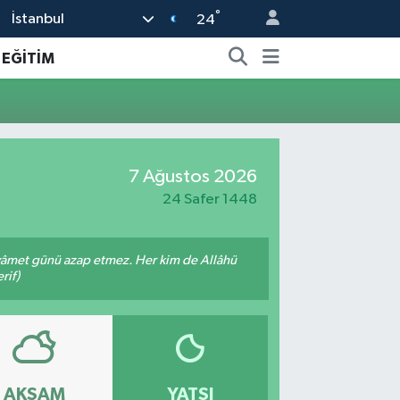
°
İstanbul
24
EĞİTİM
7 Ağustos 2026
24 Safer 1448
 kıyâmet günü azap etmez. Her kim de Allâhü
rif)
AKŞAM
YATSI