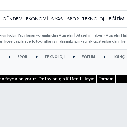
GÜNDEM
EKONOMİ
SİYASİ
SPOR
TEKNOLOJİ
EĞİTİM
orumludur. Yayınlanan yorumlardan Ataşehir | Ataşehir Haber - Ataşehir Habe
ber, köşe yazıları ve fotoğraflar izin alınmaksızın kaynak gösterilse dahi, 
İ
SPOR
TEKNOLOJİ
EĞİTİM
İLGİNÇ
n faydalanıyoruz. Detaylar için lütfen tıklayın.
Tamam