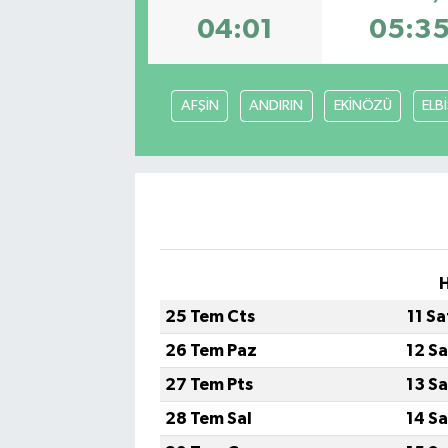
04:01
05:3
AFŞİN
ANDIRIN
EKİNÖZÜ
ELB
H
25 Tem Cts
11 S
26 Tem Paz
12 S
27 Tem Pts
13 S
28 Tem Sal
14 S