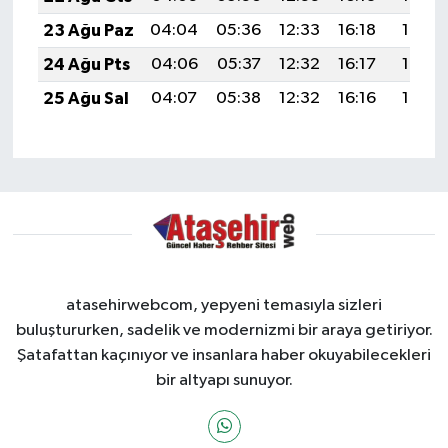
23 Ağu Paz
04:04
05:36
12:33
16:18
19:19
24 Ağu Pts
04:06
05:37
12:32
16:17
19:18
25 Ağu Sal
04:07
05:38
12:32
16:16
19:16
atasehirwebcom, yepyeni temasıyla sizleri
buluştururken, sadelik ve modernizmi bir araya getiriyor.
Şatafattan kaçınıyor ve insanlara haber okuyabilecekleri
bir altyapı sunuyor.