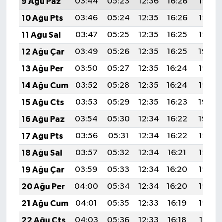
9 Ağu Paz
03:44
05:23
12:36
16:26
19:38
10 Ağu Pts
03:46
05:24
12:35
16:26
19:37
11 Ağu Sal
03:47
05:25
12:35
16:25
19:36
12 Ağu Çar
03:49
05:26
12:35
16:25
19:34
13 Ağu Per
03:50
05:27
12:35
16:24
19:33
14 Ağu Cum
03:52
05:28
12:35
16:24
19:32
15 Ağu Cts
03:53
05:29
12:35
16:23
19:30
16 Ağu Paz
03:54
05:30
12:34
16:22
19:29
17 Ağu Pts
03:56
05:31
12:34
16:22
19:28
18 Ağu Sal
03:57
05:32
12:34
16:21
19:26
19 Ağu Çar
03:59
05:33
12:34
16:20
19:25
20 Ağu Per
04:00
05:34
12:34
16:20
19:23
21 Ağu Cum
04:01
05:35
12:33
16:19
19:22
22 Ağu Cts
04:03
05:36
12:33
16:18
19:21