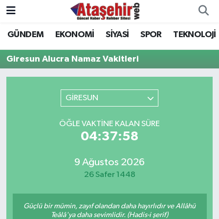
GÜNDEM
EKONOMİ
SİYASİ
SPOR
TEKNOLOJİ
Hava Durumu
Giresun Alucra Namaz Vakitleri
Trafik Durumu
Süper Lig Puan Durumu ve Fikstür
GİRESUN
Tüm Manşetler
ÖĞLE VAKTINE KALAN SÜRE
04:37:58
Son Dakika Haberleri
9 Ağustos 2026
Haber Arşivi
26 Safer 1448
Güçlü bir mümin, zayıf olandan daha hayırlıdır ve Allâhü
Teâlâ'ya daha sevimlidir. (Hadis-i şerif)