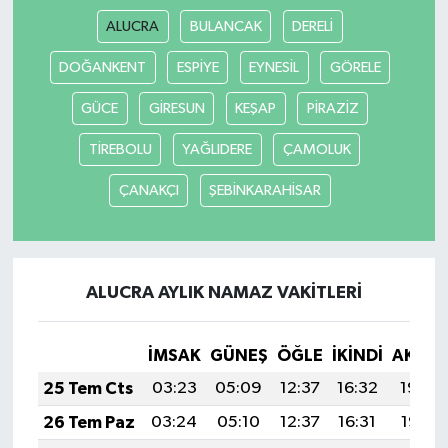
ALUCRA
BULANCAK
DERELİ
DOĞANKENT
ESPİYE
EYNESİL
GÖRELE
GÜCE
GİRESUN
KEŞAP
PİRAZİZ
TİREBOLU
YAĞLIDERE
ÇAMOLUK
ÇANAKÇI
ŞEBİNKARAHİSAR
ALUCRA AYLIK NAMAZ VAKITLERI
İMSAK
GÜNEŞ
ÖĞLE
İKINDI
AKŞA
25 Tem Cts
03:23
05:09
12:37
16:32
19:54
26 Tem Paz
03:24
05:10
12:37
16:31
19:53