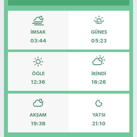
İMSAK
GÜNEŞ
03:44
05:23
ÖĞLE
İKINDI
12:36
16:26
AKŞAM
YATSI
19:38
21:10