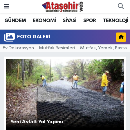
GÜNDEM
EKONOMİ
SİYASİ
SPOR
TEKNOLOJİ
Hava Durumu
Trafik Durumu
FOTO GALERI
Ev Dekorasyon
Mutfak Resimleri
Mutfak, Yemek, Pasta
Süper Lig Puan Durumu ve Fikstür
Tüm Manşetler
Son Dakika Haberleri
Haber Arşivi
Yeni Asfalt Yol Yapımı