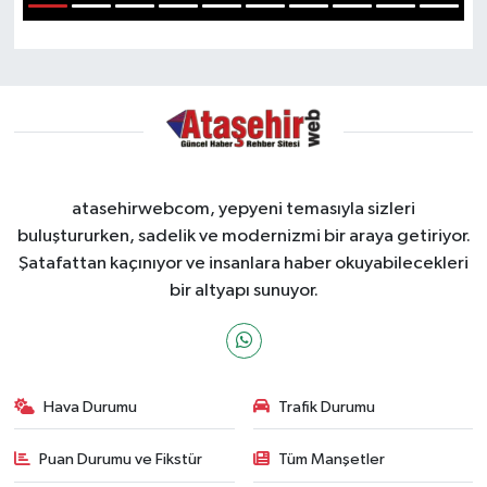
1
2
3
4
5
6
7
8
9
10
atasehirwebcom, yepyeni temasıyla sizleri
buluştururken, sadelik ve modernizmi bir araya getiriyor.
Şatafattan kaçınıyor ve insanlara haber okuyabilecekleri
bir altyapı sunuyor.
Hava Durumu
Trafik Durumu
Puan Durumu ve Fikstür
Tüm Manşetler