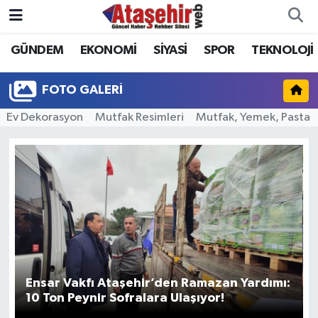
GÜNDEM
EKONOMİ
SİYASİ
SPOR
TEKNOLOJİ
Hava Durumu
Trafik Durumu
FOTO GALERI
Ev Dekorasyon
Mutfak Resimleri
Mutfak, Yemek, Pasta
Süper Lig Puan Durumu ve Fikstür
Tüm Manşetler
Son Dakika Haberleri
Haber Arşivi
Ensar Vakfı Ataşehir’den Ramazan Yardımı:
10 Ton Peynir Sofralara Ulaşıyor!