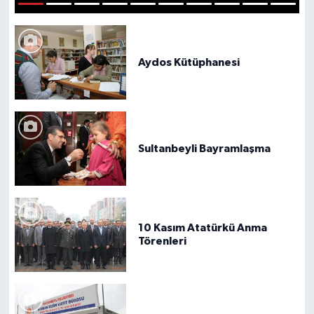
1
2
3
4
5
6
7
8
9
10
Aydos Kütüphanesi
Sultanbeyli Bayramlaşma
10 Kasım Atatürkü Anma
Törenleri