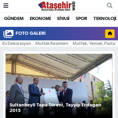
GÜNDEM
EKONOMİ
SİYASİ
SPOR
TEKNOLOJİ
Hava Durumu
Trafik Durumu
FOTO GALERI
Ev Dekorasyon
Mutfak Resimleri
Mutfak, Yemek, Pasta
Süper Lig Puan Durumu ve Fikstür
Tüm Manşetler
Son Dakika Haberleri
Haber Arşivi
Sultanbeyli Tapu Töreni, Tayyip Erdogan
2015