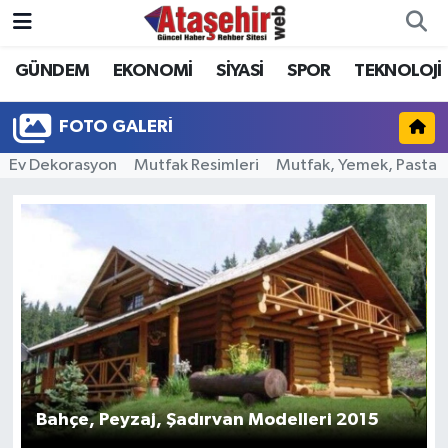
GÜNDEM
EKONOMİ
SİYASİ
SPOR
TEKNOLOJİ
Hava Durumu
Trafik Durumu
FOTO GALERI
Ev Dekorasyon
Mutfak Resimleri
Mutfak, Yemek, Pasta
Süper Lig Puan Durumu ve Fikstür
Tüm Manşetler
Son Dakika Haberleri
Haber Arşivi
Bahçe, Peyzaj, Şadırvan Modelleri 2015