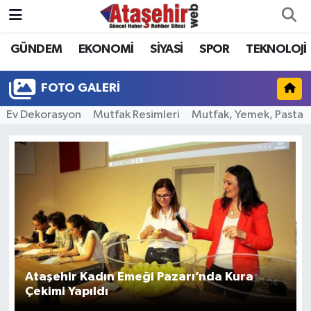
GÜNDEM
EKONOMİ
SİYASİ
SPOR
TEKNOLOJİ
Hava Durumu
Trafik Durumu
FOTO GALERI
Ev Dekorasyon
Mutfak Resimleri
Mutfak, Yemek, Pasta
Süper Lig Puan Durumu ve Fikstür
Tüm Manşetler
Son Dakika Haberleri
Haber Arşivi
Ataşehir Kadın Emeği Pazarı’nda Kura
Çekimi Yapıldı