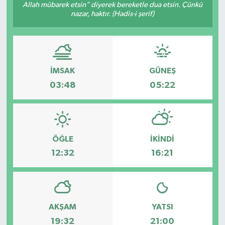
Allah mübarek etsin" diyerek bereketle dua etsin. Çünkü
nazar, haktır. (Hadis-i şerif)
İMSAK
GÜNEŞ
03:48
05:22
ÖĞLE
İKINDI
12:32
16:21
AKŞAM
YATSI
19:32
21:00