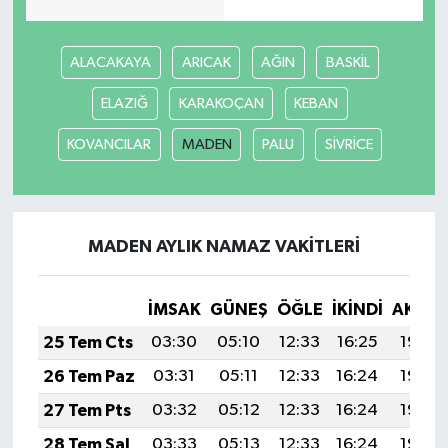
ALACAKAYA
ARICAK
AĞIN
BASKİL
ELAZIĞ
KARAKOÇAN
KEBAN
KOVANCILAR
MADEN
PALU
SİVRİCE
MADEN AYLIK NAMAZ VAKITLERI
İMSAK
GÜNEŞ
ÖĞLE
İKINDI
AKŞA
25 Tem Cts
03:30
05:10
12:33
16:25
19:46
26 Tem Paz
03:31
05:11
12:33
16:24
19:45
27 Tem Pts
03:32
05:12
12:33
16:24
19:44
28 Tem Sal
03:33
05:13
12:33
16:24
19:43