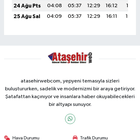
24 Ağu Pts
04:08
05:37
12:29
16:12
19:11
25 Ağu Sal
04:09
05:37
12:29
16:11
19:10
atasehirwebcom, yepyeni temasıyla sizleri
buluştururken, sadelik ve modernizmi bir araya getiriyor.
Şatafattan kaçınıyor ve insanlara haber okuyabilecekleri
bir altyapı sunuyor.
Hava Durumu
Trafik Durumu