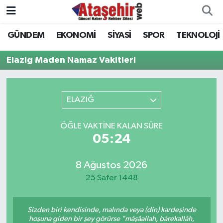
GÜNDEM
EKONOMİ
SİYASİ
SPOR
TEKNOLOJİ
Hava Durumu
Elaziğ Maden Namaz Vakitleri
Trafik Durumu
Süper Lig Puan Durumu ve Fikstür
ELAZIĞ
Tüm Manşetler
ÖĞLE VAKTINE KALAN SÜRE
05:24
Son Dakika Haberleri
8 Ağustos 2026
Haber Arşivi
25 Safer 1448
Sizden biri kendisinde, malında veya (din) kardeşinde
hoşuna giden bir şey görürse "mâşâallah, bârekallâh,