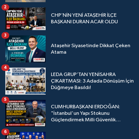
2
CHP’NİN YENİ ATAŞEHİR İLÇE
BAŞKANI DURAN ACAR OLDU
3
Ataşehir Siyasetinde Dikkat Çeken
Atama
4
LEDA GRUP’TAN YENİSAHRA
ÇIKARTMASI: 3 Adada Dönüşüm İçin
Düğmeye Basıldı!
5
CUMHURBAŞKANI ERDOĞAN:
"İstanbul'un Yapı Stokunu
Güçlendirmek Milli Güvenlik
Sorunudur"
6