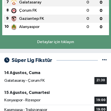
7
Galatasaray
0
0
8
Çorum FK
0
0
9
Gaziantep FK
0
0
10
Alanyaspor
0
0
Detaylar için tıklayın
Süper Lig Fikstür
14 Ağustos, Cuma
Galatasaray - Çorum FK
21:30
15 Ağustos, Cumartesi
Konyaspor - Rizespor
19:00
Kasımpaşa - Trabzonspor
19:00