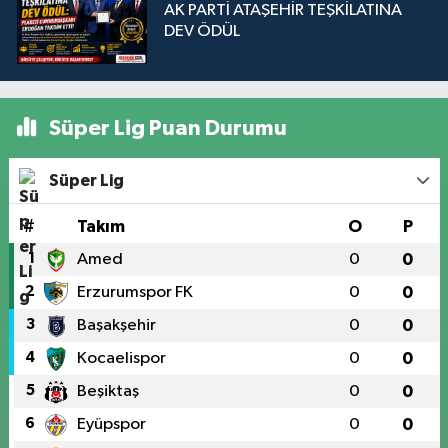
AK PARTİ ATAŞEHİR TEŞKİLATINA
DEV ÖDÜL
Süper Lig Puan Durumu
Süper Lig
#
Takım
O
P
1
Amed
0
0
2
Erzurumspor FK
0
0
3
Başakşehir
0
0
4
Kocaelispor
0
0
5
Beşiktaş
0
0
6
Eyüpspor
0
0