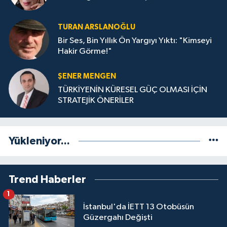
TURAN ARSLANOĞLU
Bir Ses, Bin Yıllık Ön Yargıyı Yıktı: "Kimseyi
Hakir Görme!"
ŞENER MENGEN
TÜRKİYENİN KÜRESEL GÜÇ OLMASI İÇİN
STRATEJİK ÖNERİLER
Yükleniyor...
Trend Haberler
1
İstanbul'da İETT 13 Otobüsün
Güzergahı Değişti