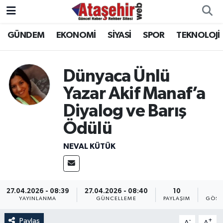
GÜNDEM
EKONOMİ
SİYASİ
SPOR
TEKNOLOJİ
Hava Durumu
Trafik Durumu
Dünyaca Ünlü
Süper Lig Puan Durumu ve Fikstür
Yazar Akif Manaf’a
Diyalog ve Barış
Tüm Manşetler
Ödülü
Son Dakika Haberleri
NEVAL KÜTÜK
Haber Arşivi
27.04.2026 - 08:39
27.04.2026 - 08:40
10
4
YAYINLANMA
GÜNCELLEME
PAYLAŞIM
GÖST
Paylaş
-
+
A
A