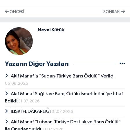
ÖNCEKI
SONRAKI
Neval Kütük
Yazarın Diğer Yazıları
Akif Manaf’a “Sudan-Türkiye Barış Ödülü” Verildi
06.08.2026
Akif Manaf Sağlık ve Barış Ödülü İsmet İnönü’ye İthaf
Edildi
31.07.2026
İLİŞKİ FEDÂKARLIĞI
31.07.2026
Akif Manaf “Lübnan-Türkiye Dostluk ve Barış Ödülü”
ile Onurlandırıldı
31.07.2026