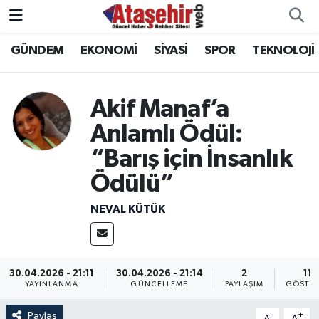
GÜNDEM
EKONOMİ
SİYASİ
SPOR
TEKNOLOJİ
Hava Durumu
Trafik Durumu
Akif Manaf’a
Süper Lig Puan Durumu ve Fikstür
Anlamlı Ödül:
“Barış için İnsanlık
Tüm Manşetler
Ödülü”
Son Dakika Haberleri
NEVAL KÜTÜK
Haber Arşivi
30.04.2026 - 21:11
30.04.2026 - 21:14
2
11
YAYINLANMA
GÜNCELLEME
PAYLAŞIM
GÖSTER
Paylaş
-
+
A
A