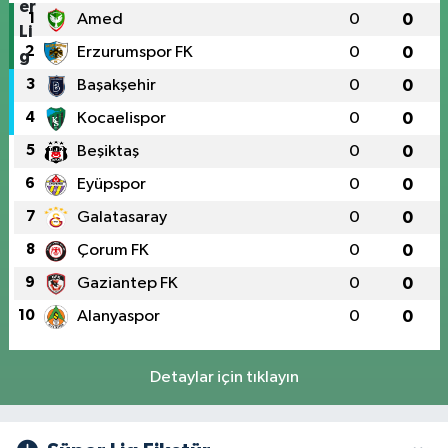
1
Amed
0
0
2
Erzurumspor FK
0
0
3
Başakşehir
0
0
4
Kocaelispor
0
0
5
Beşiktaş
0
0
6
Eyüpspor
0
0
7
Galatasaray
0
0
8
Çorum FK
0
0
9
Gaziantep FK
0
0
10
Alanyaspor
0
0
Detaylar için tıklayın