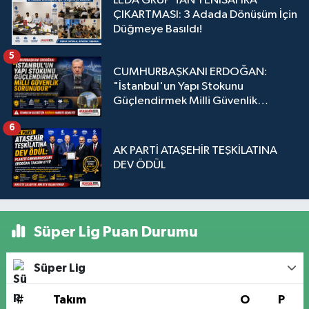
LEDA GRUP’TAN YENİSAHRA
ÇIKARTMASI: 3 Adada Dönüşüm İçin
Düğmeye Basıldı!
5
CUMHURBAŞKANI ERDOĞAN:
"İstanbul'un Yapı Stokunu
Güçlendirmek Milli Güvenlik
Sorunudur"
6
AK PARTİ ATAŞEHİR TEŞKİLATINA
DEV ÖDÜL
Süper Lig Puan Durumu
Süper Lig
#
Takım
O
P