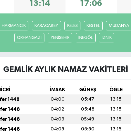
8
13:14
17:06
HARMANCIK
KARACABEY
KELES
KESTEL
MUDANYA
ORHANGAZİ
YENİŞEHİR
İNEGÖL
İZNİK
GEMLİK AYLIK NAMAZ VAKITLERI
HİCRİ
İMSAK
GÜNEŞ
ÖĞLE
afer 1448
04:00
05:47
13:15
afer 1448
04:02
05:48
13:15
afer 1448
04:03
05:49
13:15
afer 1448
04:05
05:50
13:15