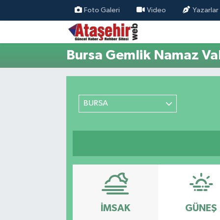
Foto Galeri
Video
Yazarlar
Hava Durumu
Bursa Gemlik Namaz Vak
Trafik Durumu
Süper Lig Puan Durumu ve Fikstür
BURSA
Tüm Manşetler
Son Dakika Haberleri
Haber Arşivi
İMSAK
GÜNEŞ