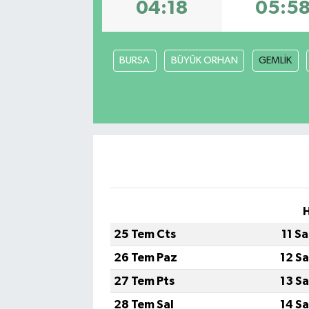
04:18
05:5
BURSA
BÜYÜK ORHAN
GEMLİK
25 Tem Cts
11 S
26 Tem Paz
12 S
27 Tem Pts
13 S
28 Tem Sal
14 S