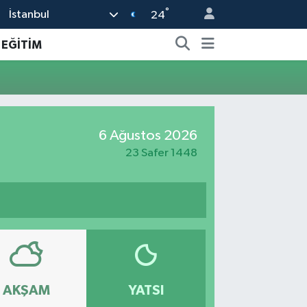
°
İstanbul
24
EĞİTİM
6 Ağustos 2026
23 Safer 1448
AKŞAM
YATSI