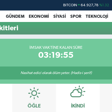
BITCOIN
64.927,78
%1.32
DOLAR
47,5894
%0.08
GÜNDEM
EKONOMİ
SİYASİ
SPOR
TEKNOLOJİ
EURO
55,0398
%-0.02
itleri
STERLİN
64,1581
%0.16
GRAM ALTIN
6527.85
%0.54
İMSAK VAKTINE KALAN SÜRE
BİST100
13.703
%11
03:19:54
Nasihat edici olarak ölüm yeter. (Hadis-i şerif)
ÖĞLE
İKINDI