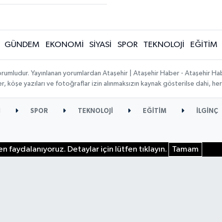
GÜNDEM
EKONOMİ
SİYASİ
SPOR
TEKNOLOJİ
EĞİTİM
orumludur. Yayınlanan yorumlardan Ataşehir | Ataşehir Haber - Ataşehir Habe
ber, köşe yazıları ve fotoğraflar izin alınmaksızın kaynak gösterilse dahi, 
İ
SPOR
TEKNOLOJİ
EĞİTİM
İLGİNÇ
n faydalanıyoruz. Detaylar için lütfen tıklayın.
Tamam