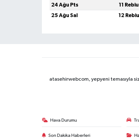
24 Ağu Pts
11 Rebi
25 Ağu Sal
12 Rebi
atasehirwebcom, yepyeni temasıyla sizle
Hava Durumu
Tr
Son Dakika Haberleri
Ha