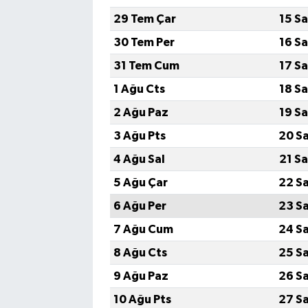
29 Tem Çar
15 S
30 Tem Per
16 S
31 Tem Cum
17 S
1 Ağu Cts
18 S
2 Ağu Paz
19 S
3 Ağu Pts
20 S
4 Ağu Sal
21 S
5 Ağu Çar
22 S
6 Ağu Per
23 S
7 Ağu Cum
24 S
8 Ağu Cts
25 S
9 Ağu Paz
26 S
10 Ağu Pts
27 S