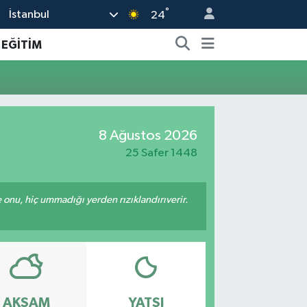
°
İstanbul
24
EĞİTİM
8 Ağustos 2026
25 Safer 1448
e onu, hiç ummadığı yerden rızıklandırıverir.
AKŞAM
YATSI