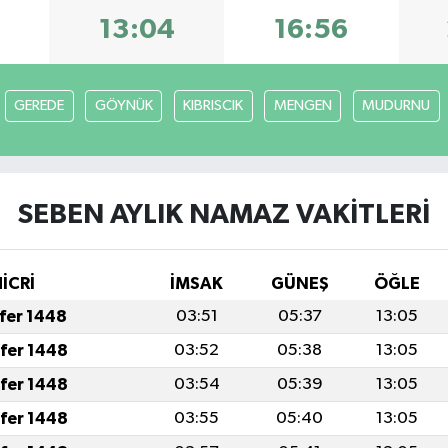
13:04
16:56
GEREDE
GÖYNÜK
KIBRISCIK
MENGEN
MUDURNU
SEBEN AYLIK NAMAZ VAKITLERI
HİCRİ
İMSAK
GÜNEŞ
ÖĞLE
afer 1448
03:51
05:37
13:05
afer 1448
03:52
05:38
13:05
afer 1448
03:54
05:39
13:05
afer 1448
03:55
05:40
13:05