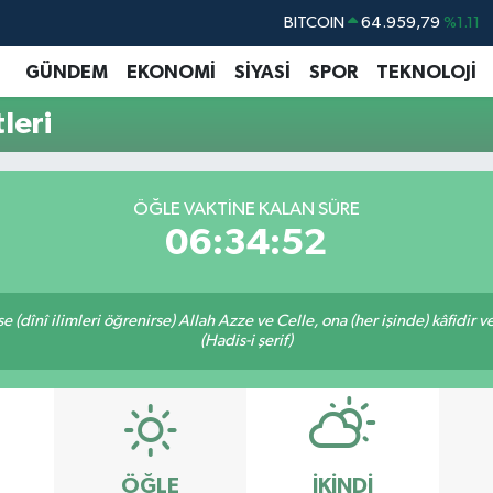
BITCOIN
64.959,79
%1.11
DOLAR
47,7436
%0.18
GÜNDEM
EKONOMİ
SİYASİ
SPOR
TEKNOLOJİ
EURO
55,2510
%0.32
leri
STERLİN
64,4811
%0.38
GRAM ALTIN
6660.55
%0.03
ÖĞLE VAKTINE KALAN SÜRE
BİST100
13.779
%-14
06:34:51
 (dînî ilimleri öğrenirse) Allah Azze ve Celle, ona (her işinde) kâfidir v
(Hadis-i şerif)
ÖĞLE
İKINDI