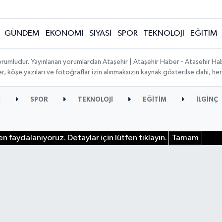
GÜNDEM
EKONOMİ
SİYASİ
SPOR
TEKNOLOJİ
EĞİTİM
orumludur. Yayınlanan yorumlardan Ataşehir | Ataşehir Haber - Ataşehir Habe
ber, köşe yazıları ve fotoğraflar izin alınmaksızın kaynak gösterilse dahi, 
İ
SPOR
TEKNOLOJİ
EĞİTİM
İLGİNÇ
n faydalanıyoruz. Detaylar için lütfen tıklayın.
Tamam