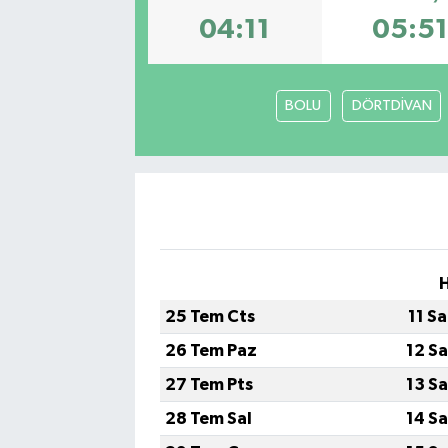
04:11
05:51
BOLU
DÖRTDİVAN
25 Tem Cts
11 S
26 Tem Paz
12 S
27 Tem Pts
13 S
28 Tem Sal
14 S