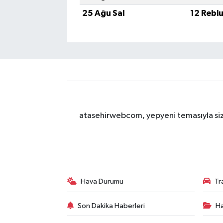
25 Ağu Sal
12 Rebi
atasehirwebcom, yepyeni temasıyla sizle
Hava Durumu
Tr
Son Dakika Haberleri
Ha