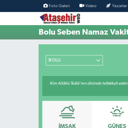
Foto Galeri
Video
Yazarlar
Hava Durumu
Bolu Seben Namaz Vakit
Trafik Durumu
Süper Lig Puan Durumu ve Fikstür
BOLU
Tüm Manşetler
Son Dakika Haberleri
Kim Allâhü Teâlâ'nın dininde tefakkuh ederse
Haber Arşivi
İMSAK
GÜNEŞ