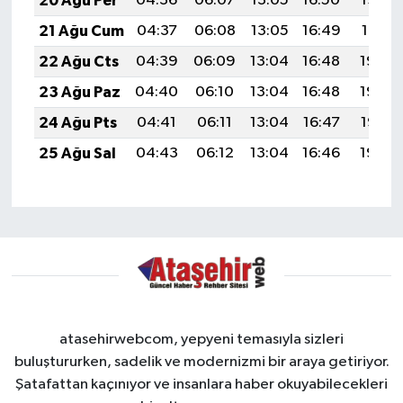
20 Ağu Per
04:36
06:07
13:05
16:50
19:53
21 Ağu Cum
04:37
06:08
13:05
16:49
19:51
22 Ağu Cts
04:39
06:09
13:04
16:48
19:50
23 Ağu Paz
04:40
06:10
13:04
16:48
19:48
24 Ağu Pts
04:41
06:11
13:04
16:47
19:47
25 Ağu Sal
04:43
06:12
13:04
16:46
19:46
atasehirwebcom, yepyeni temasıyla sizleri
buluştururken, sadelik ve modernizmi bir araya getiriyor.
Şatafattan kaçınıyor ve insanlara haber okuyabilecekleri