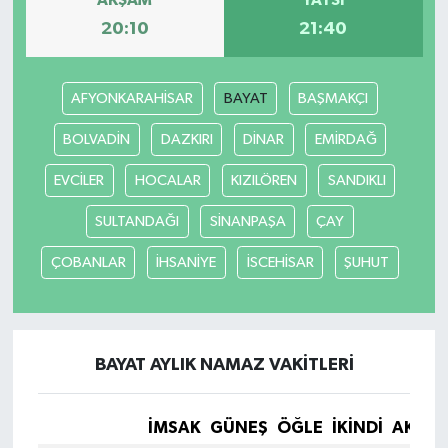
AKŞAM
YATSI
20:10
21:40
AFYONKARAHİSAR
BAYAT
BAŞMAKÇI
BOLVADİN
DAZKIRI
DİNAR
EMİRDAĞ
EVCİLER
HOCALAR
KIZILÖREN
SANDIKLI
SULTANDAĞI
SİNANPAŞA
ÇAY
ÇOBANLAR
İHSANİYE
İSCEHİSAR
ŞUHUT
BAYAT AYLIK NAMAZ VAKITLERI
İMSAK
GÜNEŞ
ÖĞLE
İKINDI
AKŞA