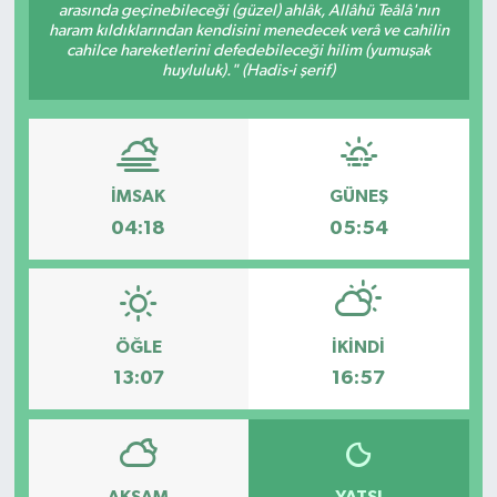
arasında geçinebileceği (güzel) ahlâk, Allâhü Teâlâ'nın
haram kıldıklarından kendisini menedecek verâ ve cahilin
cahilce hareketlerini defedebileceği hilim (yumuşak
huyluluk)." (Hadis-i şerif)
İMSAK
GÜNEŞ
04:18
05:54
ÖĞLE
İKINDI
13:07
16:57