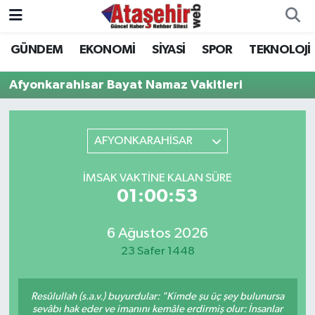
GÜNDEM
EKONOMİ
SİYASİ
SPOR
TEKNOLOJİ
Hava Durumu
Afyonkarahisar Bayat Namaz Vakitleri
Trafik Durumu
Süper Lig Puan Durumu ve Fikstür
AFYONKARAHİSAR
Tüm Manşetler
İMSAK VAKTINE KALAN SÜRE
01:00:53
Son Dakika Haberleri
6 Ağustos 2026
Haber Arşivi
23 Safer 1448
Resûlullah (s.a.v.) buyurdular: "Kimde şu üç şey bulunursa
sevâbı hak eder ve imanını kemâle erdirmiş olur: İnsanlar