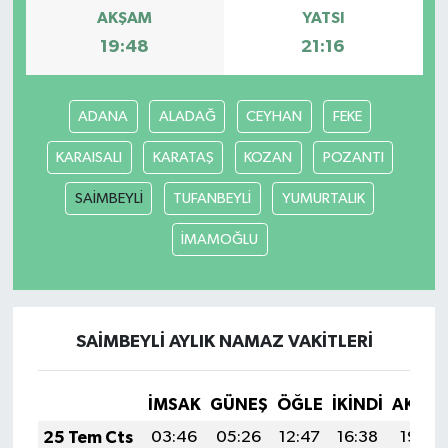
AKŞAM
YATSI
19:48
21:16
ADANA
ALADAĞ
CEYHAN
FEKE
KARAISALI
KARATAŞ
KOZAN
POZANTI
SAİMBEYLİ
TUFANBEYLİ
YUMURTALIK
İMAMOĞLU
SAİMBEYLİ AYLIK NAMAZ VAKITLERI
İMSAK
GÜNEŞ
ÖĞLE
İKINDI
AKŞA
25 Tem Cts
03:46
05:26
12:47
16:38
19:59