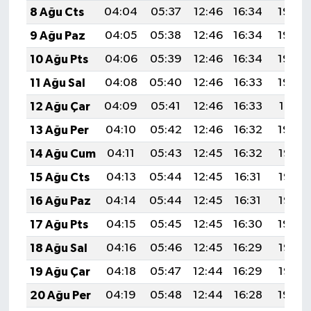
8 Ağu Cts
04:04
05:37
12:46
16:34
19:45
9 Ağu Paz
04:05
05:38
12:46
16:34
19:44
10 Ağu Pts
04:06
05:39
12:46
16:34
19:43
11 Ağu Sal
04:08
05:40
12:46
16:33
19:42
12 Ağu Çar
04:09
05:41
12:46
16:33
19:41
13 Ağu Per
04:10
05:42
12:46
16:32
19:39
14 Ağu Cum
04:11
05:43
12:45
16:32
19:38
15 Ağu Cts
04:13
05:44
12:45
16:31
19:37
16 Ağu Paz
04:14
05:44
12:45
16:31
19:36
17 Ağu Pts
04:15
05:45
12:45
16:30
19:34
18 Ağu Sal
04:16
05:46
12:45
16:29
19:33
19 Ağu Çar
04:18
05:47
12:44
16:29
19:32
20 Ağu Per
04:19
05:48
12:44
16:28
19:30