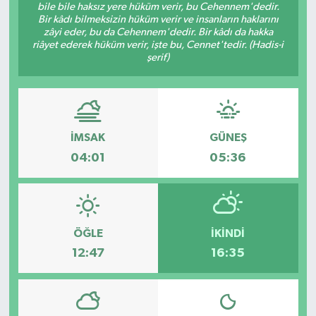
bile bile haksız yere hüküm verir, bu Cehennem'dedir.
Bir kâdı bilmeksizin hüküm verir ve insanların haklarını
zâyi eder, bu da Cehennem'dedir. Bir kâdı da hakka
riâyet ederek hüküm verir, işte bu, Cennet'tedir. (Hadis-i
şerif)
İMSAK
GÜNEŞ
04:01
05:36
ÖĞLE
İKINDI
12:47
16:35