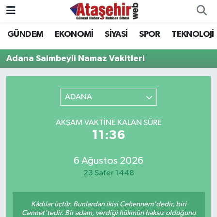
GÜNDEM
EKONOMİ
SİYASİ
SPOR
TEKNOLOJİ
Hava Durumu
Adana Saimbeyli Namaz Vakitleri
Trafik Durumu
Süper Lig Puan Durumu ve Fikstür
ADANA
Tüm Manşetler
AKŞAM VAKTINE KALAN SÜRE
11:36
Son Dakika Haberleri
6 Ağustos 2026
Haber Arşivi
23 Safer 1448
Kâdılar üçtür. Bunlardan ikisi Cehennem'dedir, biri
Cennet'tedir. Bir adam, verdiği hükmün haksız olduğunu