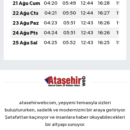
21 Ağu Cum
04:20
05:49
12:44
16:28
19:29
22 Ağu Cts
04:21
05:50
12:44
16:27
19:28
23 Ağu Paz
04:23
05:51
12:43
16:26
19:26
24 Ağu Pts
04:24
05:51
12:43
16:26
19:25
25 Ağu Sal
04:25
05:52
12:43
16:25
19:24
atasehirwebcom, yepyeni temasıyla sizleri
buluştururken, sadelik ve modernizmi bir araya getiriyor.
Şatafattan kaçınıyor ve insanlara haber okuyabilecekleri
bir altyapı sunuyor.