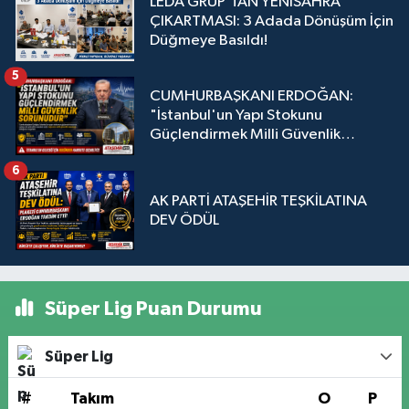
LEDA GRUP’TAN YENİSAHRA
ÇIKARTMASI: 3 Adada Dönüşüm İçin
Düğmeye Basıldı!
5
CUMHURBAŞKANI ERDOĞAN:
"İstanbul'un Yapı Stokunu
Güçlendirmek Milli Güvenlik
Sorunudur"
6
AK PARTİ ATAŞEHİR TEŞKİLATINA
DEV ÖDÜL
Süper Lig Puan Durumu
Süper Lig
#
Takım
O
P