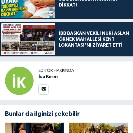
DİKKAT!
İBB BAŞKAN VEKİLİ NURİ ASLAN
ÖRNEK MAHALLESİ KENT
LOKANTASI'NI ZİYARET ETTİ
EDITÖR HAKKINDA
İsa Kırım
Bunlar da ilginizi çekebilir