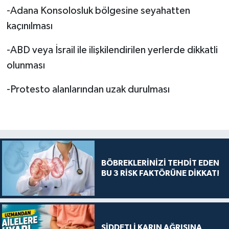
-Adana Konsolosluk bölgesine seyahatten
kaçınılması
-ABD veya İsrail ile ilişkilendirilen yerlerde dikkatli
olunması
-Protesto alanlarından uzak durulması
BÖBREKLERİNİZİ TEHDİT EDEN
BU 3 RİSK FAKTÖRÜNE DİKKAT!
ŞİDDETLİ KARIN AĞRISINA