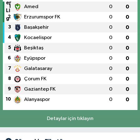
1
Amed
0
0
2
Erzurumspor FK
0
0
3
Başakşehir
0
0
4
Kocaelispor
0
0
5
Beşiktaş
0
0
6
Eyüpspor
0
0
7
Galatasaray
0
0
8
Çorum FK
0
0
9
Gaziantep FK
0
0
10
Alanyaspor
0
0
Detaylar için tıklayın