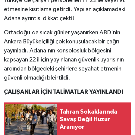
Türkiye'de çalışan personellerinin 22 ile seyahat
etmesine kısıtlama getirdi. Yapılan açıklamadaki
Adana ayrıntısı dikkat çekti!
Ortadoğu'da sıcak günler yaşanırken ABD'nin
Ankara Büyükelçiliği çok konuşulacak bir çağrı
yayınladı. Adana'nın konsolosluk bölgesini
kapsayan 22 il için yayınlanan güvenlik uyarısının
ardından bölgedeki şehirlere seyahat etmenin
güvenli olmadığı bleirtildi.
ÇALIŞANLAR İÇİN TALİMATLAR YAYINLANDI
Tahran Sokaklarında
Savaş Değil Huzur
Aranıyor