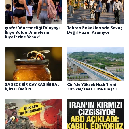
ıyafet Yönetmeliği Dünyayı
Tahran Sokaklarında Savaş
İkiye Böldü: Annelerin
Değil Huzur Aranıyor
Kıyafetine Yasak!
SADECE BİR ÇAY KAŞIĞI BAL
Çin'de Yüksek Hızlı Treni
İÇİN 8 ÖMÜR!
385 km/saat Hıza Ulaştı!