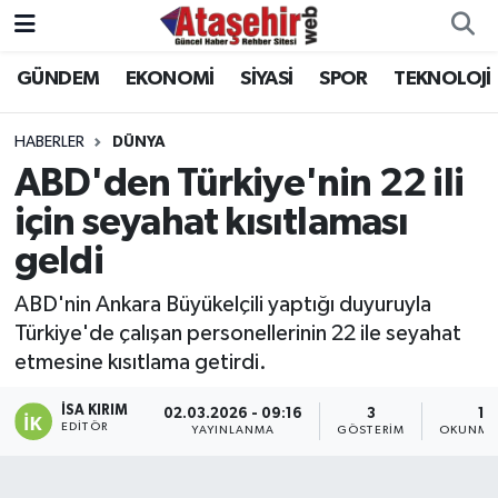
GÜNDEM
EKONOMİ
SİYASİ
SPOR
TEKNOLOJİ
Hava Durumu
Trafik Durumu
HABERLER
DÜNYA
ABD'den Türkiye'nin 22 ili
Süper Lig Puan Durumu ve Fikstür
için seyahat kısıtlaması
geldi
Tüm Manşetler
ABD'nin Ankara Büyükelçili yaptığı duyuruyla
Son Dakika Haberleri
Türkiye'de çalışan personellerinin 22 ile seyahat
etmesine kısıtlama getirdi.
Haber Arşivi
İSA KIRIM
02.03.2026 - 09:16
3
1 
EDITÖR
YAYINLANMA
GÖSTERIM
OKUNMA 