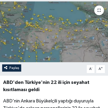
Paylaş
-
+
A
A
ABD'den Türkiye'nin 22 ili için seyahat
kısıtlaması geldi
ABD'nin Ankara Büyükelçili yaptığı duyuruyla