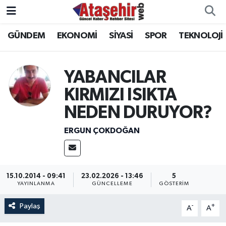
GÜNDEM
EKONOMİ
SİYASİ
SPOR
TEKNOLOJİ
Hava Durumu
Trafik Durumu
YABANCILAR
Süper Lig Puan Durumu ve Fikstür
KIRMIZI ISIKTA
NEDEN DURUYOR?
Tüm Manşetler
ERGUN ÇOKDOĞAN
Son Dakika Haberleri
Haber Arşivi
15.10.2014 - 09:41
23.02.2026 - 13:46
5
YAYINLANMA
GÜNCELLEME
GÖSTERIM
Paylaş
-
+
A
A