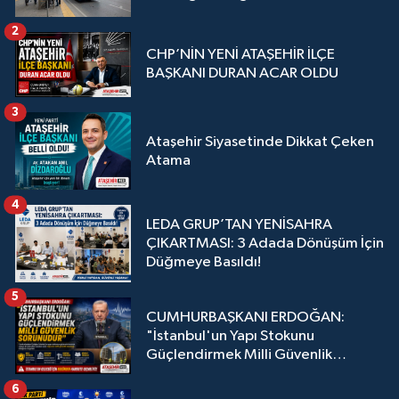
2
CHP’NİN YENİ ATAŞEHİR İLÇE
BAŞKANI DURAN ACAR OLDU
3
Ataşehir Siyasetinde Dikkat Çeken
Atama
4
LEDA GRUP’TAN YENİSAHRA
ÇIKARTMASI: 3 Adada Dönüşüm İçin
Düğmeye Basıldı!
5
CUMHURBAŞKANI ERDOĞAN:
"İstanbul'un Yapı Stokunu
Güçlendirmek Milli Güvenlik
Sorunudur"
6