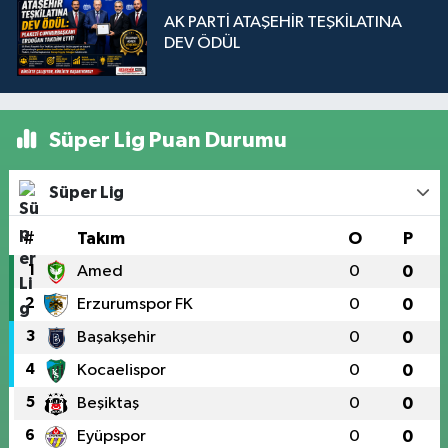
AK PARTİ ATAŞEHİR TEŞKİLATINA
DEV ÖDÜL
Süper Lig Puan Durumu
Süper Lig
#
Takım
O
P
1
Amed
0
0
2
Erzurumspor FK
0
0
3
Başakşehir
0
0
4
Kocaelispor
0
0
5
Beşiktaş
0
0
6
Eyüpspor
0
0