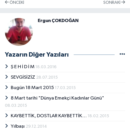
ÖNCEKI
SONRAKI
Ergun ÇOKDOĞAN
Yazarın Diğer Yazıları
Ş E H İ D İ M
18.03.2016
SEVGİSİZİZ
28.07.2015
Bugün 18 Mart 2015
17.03.2015
8 Mart tarihi "Dünya Emekçi Kadınlar Günü"
08.03.2015
KAYBETTİK, DOSTLAR KAYBETTİK…
18.02.2015
Yılbaşı
29.12.2014