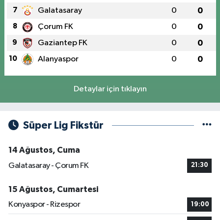
7
Galatasaray
0
0
8
Çorum FK
0
0
9
Gaziantep FK
0
0
10
Alanyaspor
0
0
Detaylar için tıklayın
Süper Lig Fikstür
14 Ağustos, Cuma
Galatasaray - Çorum FK
21:30
15 Ağustos, Cumartesi
Konyaspor - Rizespor
19:00