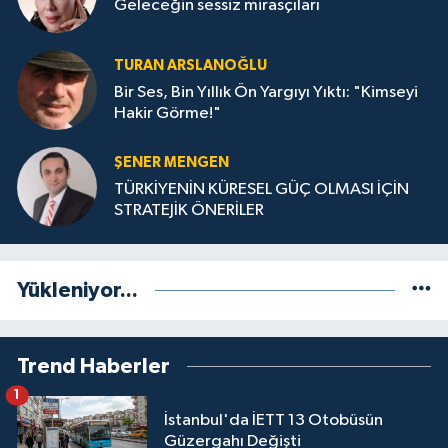
Geleceğin sessiz mirasçıları
TURAN ARSLANOĞLU
Bir Ses, Bin Yıllık Ön Yargıyı Yıktı: "Kimseyi
Hakir Görme!"
ŞENER MENGEN
TÜRKİYENİN KÜRESEL GÜÇ OLMASI İÇİN
STRATEJİK ÖNERİLER
Yükleniyor...
Trend Haberler
1
İstanbul'da İETT 13 Otobüsün
Güzergahı Değişti