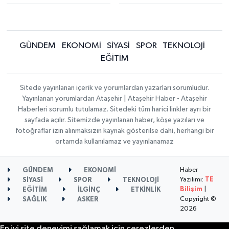
GÜNDEM
EKONOMİ
SİYASİ
SPOR
TEKNOLOJİ
EĞİTİM
Sitede yayınlanan içerik ve yorumlardan yazarları sorumludur.
Yayınlanan yorumlardan Ataşehir | Ataşehir Haber - Ataşehir
Haberleri sorumlu tutulamaz. Sitedeki tüm harici linkler ayrı bir
sayfada açılır. Sitemizde yayınlanan haber, köşe yazıları ve
fotoğraflar izin alınmaksızın kaynak gösterilse dahi, herhangi bir
ortamda kullanılamaz ve yayınlanamaz
Haber
GÜNDEM
EKONOMİ
Yazılımı:
TE
SİYASİ
SPOR
TEKNOLOJİ
Bilişim
|
EĞİTİM
İLGİNÇ
ETKİNLİK
Copyright ©
SAĞLIK
ASKER
2026
En iyi site deneyimi sağlamak için çerezlerden