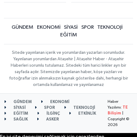
GÜNDEM
EKONOMİ
SİYASİ
SPOR
TEKNOLOJİ
EĞİTİM
Sitede yayınlanan içerik ve yorumlardan yazarları sorumludur.
Yayınlanan yorumlardan Ataşehir | Ataşehir Haber - Ataşehir
Haberleri sorumlu tutulamaz. Sitedeki tüm harici linkler ayrı bir
sayfada açılır. Sitemizde yayınlanan haber, köşe yazıları ve
fotoğraflar izin alınmaksızın kaynak gösterilse dahi, herhangi bir
ortamda kullanılamaz ve yayınlanamaz
Haber
GÜNDEM
EKONOMİ
Yazılımı:
TE
SİYASİ
SPOR
TEKNOLOJİ
Bilişim
|
EĞİTİM
İLGİNÇ
ETKİNLİK
Copyright ©
SAĞLIK
ASKER
2026
En iyi site deneyimi sağlamak için çerezlerden