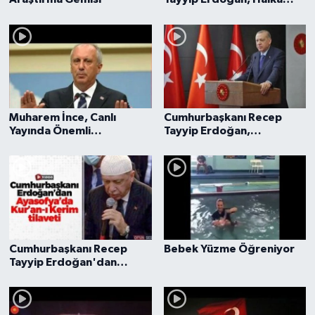
seslenişte Doğalgaz
Müjdesini verdi
Muharem İnce, Canlı
Cumhurbaşkanı Recep
Yayında Önemli
Tayyip Erdoğan,
Açıklamalar Yapıyor, 13
Cumhurbaşkanlığı
Ağustos 2020
Kabinesi toplantısı sonrası
açıklamalarda bulunuyor
Cumhurbaşkanı Recep
Bebek Yüzme Öğreniyor
Tayyip Erdoğan'dan
Ayasofya-i Kebir Camii
Serifi'nde Kur'an-ı Kerim
tilaveti