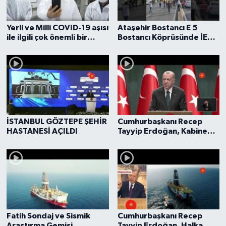
Yerli ve Milli COVID-19 aşısı
Ataşehir Bostancı E 5
ile ilgili çok önemli bir
Bostancı Köprüsünde İETT
gelişmeler oldu.
Otbüs Yangını 1 9 Eylül
İSTANBUL GÖZTEPE ŞEHİR
Cumhurbaşkanı Recep
HASTANESİ AÇILDI
Tayyip Erdoğan, Kabine
sonrası açıklamalarda
bulunuyor
Fatih Sondaj ve Sismik
Cumhurbaşkanı Recep
Araştırma Gemisi
Tayyip Erdoğan, Halka