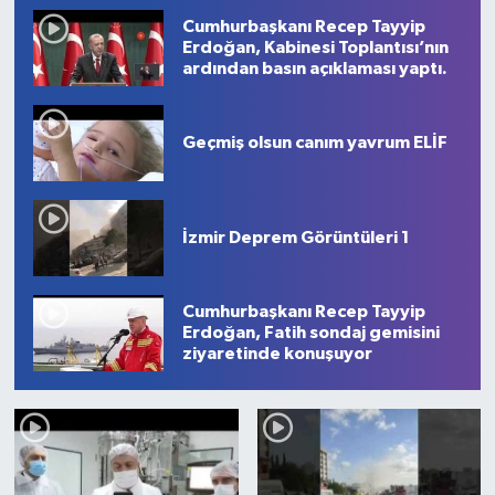
1
2
3
4
5
6
7
8
9
10
Cumhurbaşkanı Recep Tayyip
Erdoğan, Kabinesi Toplantısı’nın
ardından basın açıklaması yaptı.
Geçmiş olsun canım yavrum ELİF
İzmir Deprem Görüntüleri 1
Cumhurbaşkanı Recep Tayyip
Erdoğan, Fatih sondaj gemisini
ziyaretinde konuşuyor