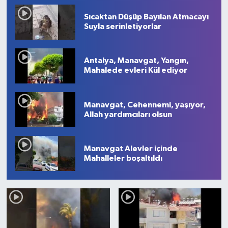
1
2
3
4
5
6
7
8
9
10
Sıcaktan Düşüp Bayılan Atmacayı
Suyla serinletiyorlar
Antalya, Manavgat, Yangın,
Mahalede evleri Kül ediyor
Manavgat, Cehennemi, yaşıyor,
Allah yardımcıları olsun
Manavgat Alevler içinde
Mahalleler boşaltıldı