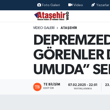
Foto Galeri
Video
Yazarlar
Hava Durumu
VIDEO GALERI
ATAŞEHIR
Trafik Durumu
DEPREMZED
Süper Lig Puan Durumu ve Fikstür
GÖRENLER 
Tüm Manşetler
UMUDA” SER
Son Dakika Haberleri
Haber Arşivi
TE BILIŞIM
07.02.2025 - 22:01
23
EDITÖR
YAYINLANMA