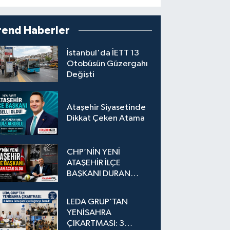
rend Haberler
İstanbul'da İETT 13
Otobüsün Güzergahı
Değişti
Ataşehir Siyasetinde
Dikkat Çeken Atama
CHP’NİN YENİ
ATAŞEHİR İLÇE
BAŞKANI DURAN
ACAR OLDU
LEDA GRUP’TAN
YENİSAHRA
ÇIKARTMASI: 3