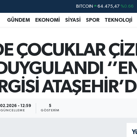
BITCOIN
64.475,47
%0.66
DOLAR
47,5986
%0.06
GÜNDEM
EKONOMİ
SİYASİ
SPOR
TEKNOLOJİ
EURO
55,0700
%0.1
STERLİN
64,2438
%0.21
E ÇOCUKLAR ÇİZ
GRAM ALTIN
6518.23
%0.39
BİST100
13.703
%0
DUYGULANDI ‘’
GİSİ ATAŞEHİR’D
.02.2026 - 12:59
5
GÜNCELLEME
GÖSTERIM
Y