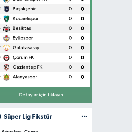
3
Başakşehir
0
0
4
Kocaelispor
0
0
5
Beşiktaş
0
0
6
Eyüpspor
0
0
7
Galatasaray
0
0
8
Çorum FK
0
0
9
Gaziantep FK
0
0
0
Alanyaspor
0
0
Detaylar için tıklayın
Süper Lig Fikstür
4 Ağustos, Cuma