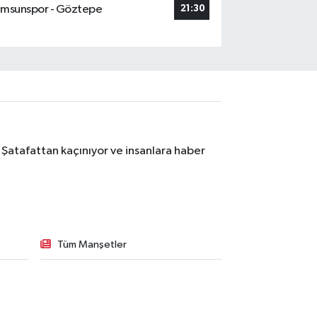
msunspor - Göztepe
21:30
 Şatafattan kaçınıyor ve insanlara haber
Tüm Manşetler