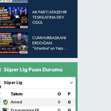
Adada Dönüşüm İçin
Düğmeye Basıldı!
AK PARTİ ATAŞEHİR
TEŞKİLATINA DEV
ÖDÜL
CUMHURBAŞKANI
ERDOĞAN:
"İstanbul'un Yapı
Stokunu
Güçlendirmek Milli
Güvenlik Sorunudur"
Süper Lig Puan Durumu
Süper Lig
#
Takım
O
P
1
Amed
0
0
2
Erzurumspor FK
0
0