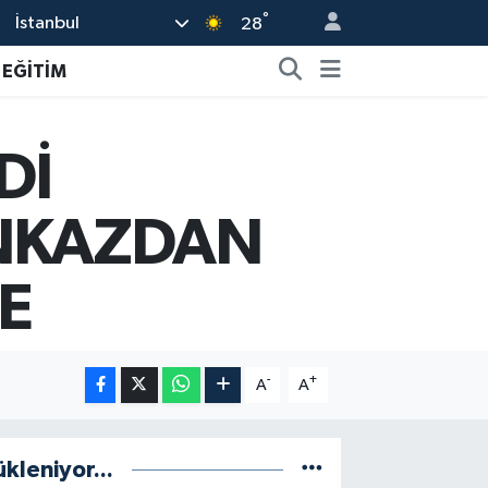
°
İstanbul
28
EĞİTİM
Dİ
ENKAZDAN
E
-
+
A
A
ükleniyor...