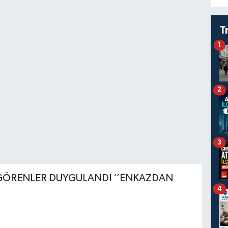
T
1
2
3
GÖRENLER DUYGULANDI ‘’ENKAZDAN
4