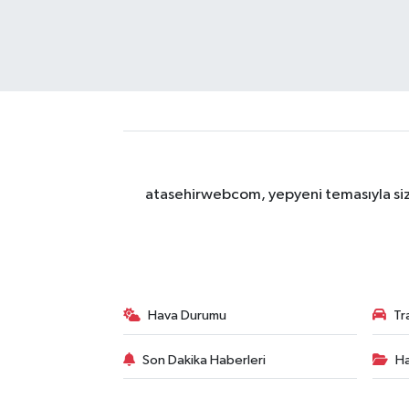
atasehirwebcom, yepyeni temasıyla sizle
Hava Durumu
Tr
Son Dakika Haberleri
Ha