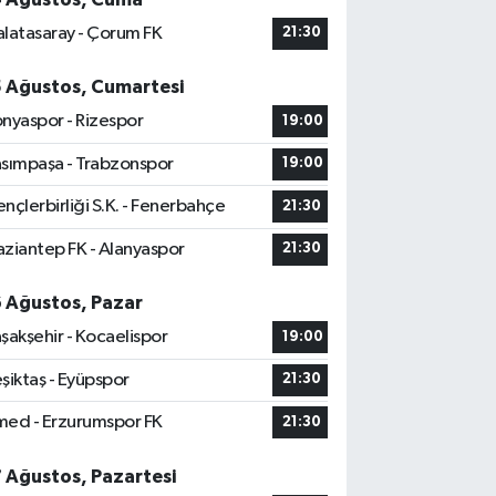
latasaray - Çorum FK
21:30
5 Ağustos, Cumartesi
nyaspor - Rizespor
19:00
sımpaşa - Trabzonspor
19:00
nçlerbirliği S.K. - Fenerbahçe
21:30
ziantep FK - Alanyaspor
21:30
6 Ağustos, Pazar
şakşehir - Kocaelispor
19:00
şiktaş - Eyüpspor
21:30
ed - Erzurumspor FK
21:30
7 Ağustos, Pazartesi