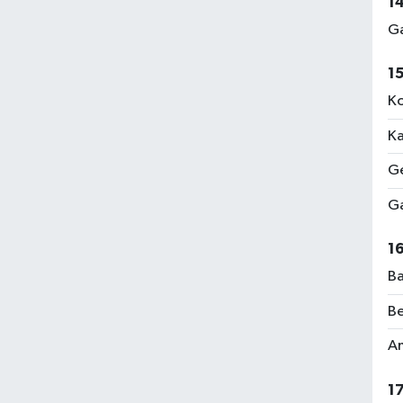
1
Ga
1
Ko
Ka
Ge
Ga
1
Ba
Be
Am
1