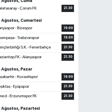
4 Ağustos, Cuma
latasaray - Çorum FK
21:30
5 Ağustos, Cumartesi
nyaspor - Rizespor
19:00
sımpaşa - Trabzonspor
19:00
nçlerbirliği S.K. - Fenerbahçe
21:30
ziantep FK - Alanyaspor
21:30
6 Ağustos, Pazar
şakşehir - Kocaelispor
19:00
şiktaş - Eyüpspor
21:30
ed - Erzurumspor FK
21:30
7 Ağustos, Pazartesi