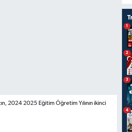
T
1
2
3
çın, 2024 2025 Eğitim Öğretim Yılının ikinci
4