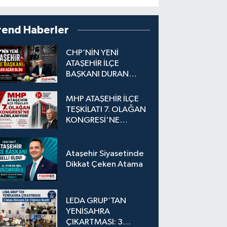
rend Haberler
CHP’NİN YENİ
ATAŞEHİR İLÇE
BAŞKANI DURAN
ACAR OLDU
MHP ATAŞEHİR İLÇE
TEŞKİLATI 7. OLAĞAN
KONGRESİ'NE
HAZIRLANIYOR!
Ataşehir Siyasetinde
Dikkat Çeken Atama
LEDA GRUP’TAN
YENİSAHRA
ÇIKARTMASI: 3