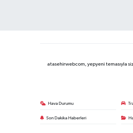
atasehirwebcom, yepyeni temasıyla sizle
Hava Durumu
Tr
Son Dakika Haberleri
Ha