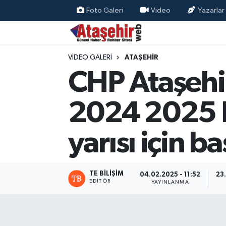
Foto Galeri
Video
Yazarlar
Hava Durumu
VIDEO GALERI
ATAŞEHIR
Trafik Durumu
CHP Ataşehir 
Süper Lig Puan Durumu ve Fikstür
2024 2025 Eğ
Tüm Manşetler
yarısı için b
Son Dakika Haberleri
Haber Arşivi
TE BILIŞIM
04.02.2025 - 11:52
23
EDITÖR
YAYINLANMA