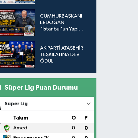
Adada Dönüşüm İçin
Düğmeye Basıldı!
CUMHURBAŞKANI
ERDOĞAN:
"İstanbul'un Yapı
Stokunu
Güçlendirmek Milli
AK PARTİ ATAŞEHİR
Güvenlik Sorunudur"
TEŞKİLATINA DEV
ÖDÜL
Süper Lig Puan Durumu
Süper Lig
#
Takım
O
P
1
Amed
0
0
2