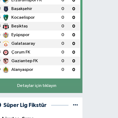
Erzurumspor FK
0
0
3
Başakşehir
0
0
4
Kocaelispor
0
0
5
Beşiktaş
0
0
6
Eyüpspor
0
0
7
Galatasaray
0
0
8
Çorum FK
0
0
9
Gaziantep FK
0
0
0
Alanyaspor
0
0
Detaylar için tıklayın
Süper Lig Fikstür