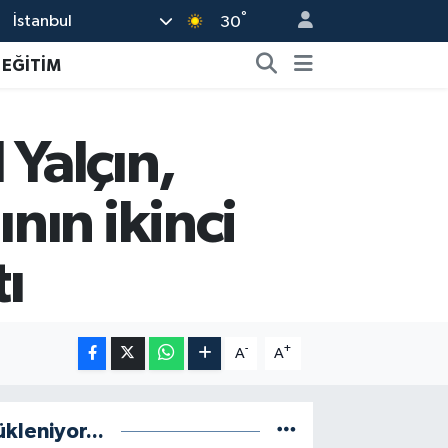
°
İstanbul
30
EĞİTİM
 Yalçın,
nın ikinci
tı
-
+
A
A
ükleniyor...