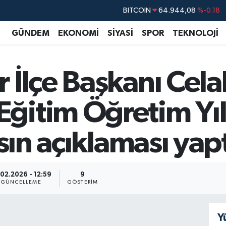
BITCOIN
64.944,08
%-0.18
DOLAR
47,7436
%0.18
GÜNDEM
EKONOMİ
SİYASİ
SPOR
TEKNOLOJİ
EURO
55,2510
%0.32
STERLİN
64,4811
%0.38
İlçe Başkanı Celal
GRAM ALTIN
6660.55
%0.03
BİST100
13.779
%-14
itim Öğretim Yılı
asın açıklaması yap
.02.2026 - 12:59
9
GÜNCELLEME
GÖSTERIM
Y