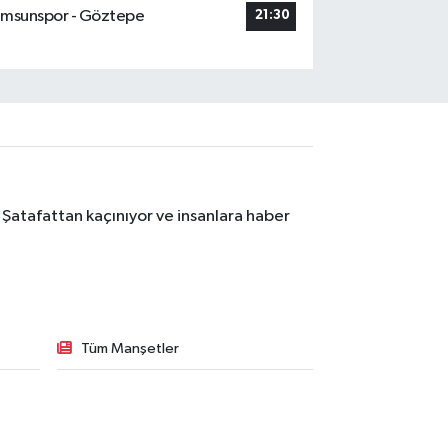
msunspor - Göztepe
21:30
 Şatafattan kaçınıyor ve insanlara haber
Tüm Manşetler