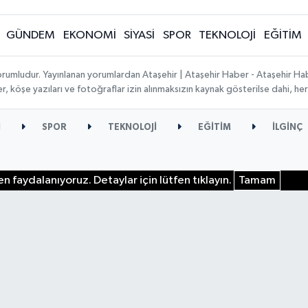
GÜNDEM
EKONOMİ
SİYASİ
SPOR
TEKNOLOJİ
EĞİTİM
orumludur. Yayınlanan yorumlardan Ataşehir | Ataşehir Haber - Ataşehir Habe
ber, köşe yazıları ve fotoğraflar izin alınmaksızın kaynak gösterilse dahi, 
İ
SPOR
TEKNOLOJİ
EĞİTİM
İLGİNÇ
n faydalanıyoruz. Detaylar için lütfen tıklayın.
Tamam