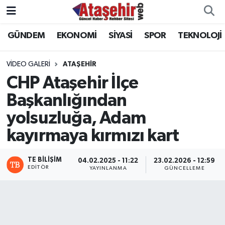
GÜNDEM
EKONOMİ
SİYASİ
SPOR
TEKNOLOJİ
Hava Durumu
Trafik Durumu
VIDEO GALERI
ATAŞEHIR
CHP Ataşehir İlçe
Süper Lig Puan Durumu ve Fikstür
Başkanlığından
yolsuzluğa, Adam
Tüm Manşetler
kayırmaya kırmızı kart
Son Dakika Haberleri
TE BILIŞIM
04.02.2025 - 11:22
23.02.2026 - 12:59
Haber Arşivi
EDITÖR
YAYINLANMA
GÜNCELLEME