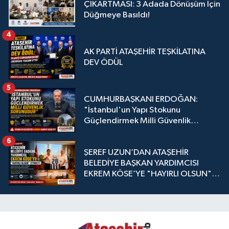
ÇIKARTMASI: 3 Adada Dönüşüm İçin
Düğmeye Basıldı!
4
AK PARTİ ATAŞEHİR TEŞKİLATINA
DEV ÖDÜL
5
CUMHURBAŞKANI ERDOĞAN:
"İstanbul'un Yapı Stokunu
Güçlendirmek Milli Güvenlik
Sorunudur"
6
ŞEREF UZUN’DAN ATAŞEHİR
BELEDİYE BAŞKAN YARDIMCISI
EKREM KÖSE’YE "HAYIRLI OLSUN"
ZİYARETİ