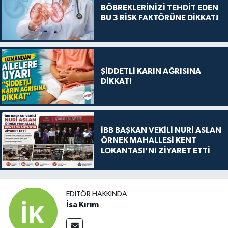
BÖBREKLERİNİZİ TEHDİT EDEN
BU 3 RİSK FAKTÖRÜNE DİKKAT!
ŞİDDETLİ KARIN AĞRISINA
DİKKAT!
İBB BAŞKAN VEKİLİ NURİ ASLAN
ÖRNEK MAHALLESİ KENT
LOKANTASI'NI ZİYARET ETTİ
EDITÖR HAKKINDA
İsa Kırım