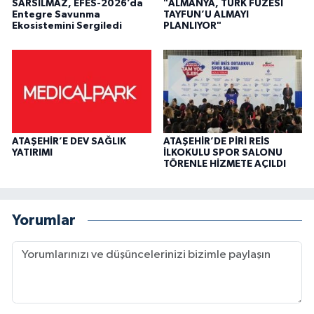
SARSILMAZ, EFES-2026’da
"ALMANYA, TÜRK FÜZESİ
Entegre Savunma
TAYFUN’U ALMAYI
Ekosistemini Sergiledi
PLANLIYOR"
ATAŞEHİR’E DEV SAĞLIK
ATAŞEHİR’DE PİRİ REİS
YATIRIMI
İLKOKULU SPOR SALONU
TÖRENLE HİZMETE AÇILDI
Yorumlar