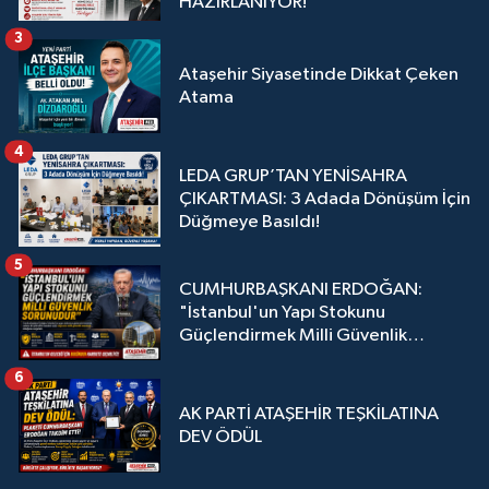
HAZIRLANIYOR!
3
Ataşehir Siyasetinde Dikkat Çeken
Atama
4
LEDA GRUP’TAN YENİSAHRA
ÇIKARTMASI: 3 Adada Dönüşüm İçin
Düğmeye Basıldı!
5
CUMHURBAŞKANI ERDOĞAN:
"İstanbul'un Yapı Stokunu
Güçlendirmek Milli Güvenlik
Sorunudur"
6
AK PARTİ ATAŞEHİR TEŞKİLATINA
DEV ÖDÜL