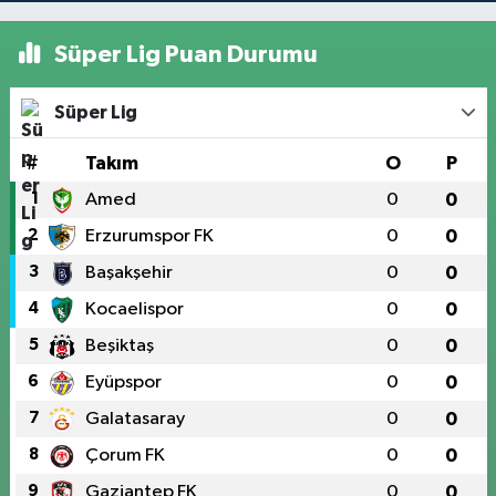
Süper Lig Puan Durumu
Süper Lig
#
Takım
O
P
1
Amed
0
0
2
Erzurumspor FK
0
0
3
Başakşehir
0
0
4
Kocaelispor
0
0
5
Beşiktaş
0
0
6
Eyüpspor
0
0
7
Galatasaray
0
0
8
Çorum FK
0
0
9
Gaziantep FK
0
0