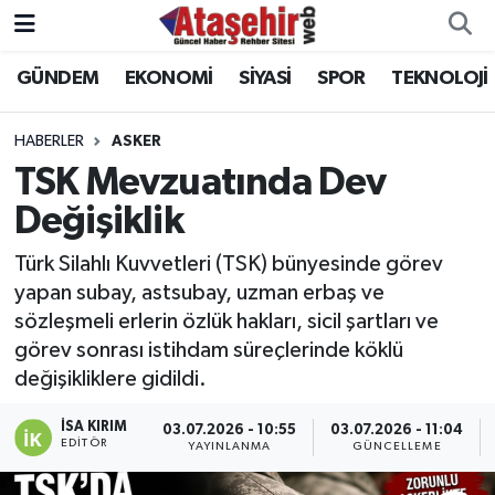
GÜNDEM
EKONOMİ
SİYASİ
SPOR
TEKNOLOJİ
Hava Durumu
Trafik Durumu
HABERLER
ASKER
TSK Mevzuatında Dev
Süper Lig Puan Durumu ve Fikstür
Değişiklik
Tüm Manşetler
Türk Silahlı Kuvvetleri (TSK) bünyesinde görev
yapan subay, astsubay, uzman erbaş ve
Son Dakika Haberleri
sözleşmeli erlerin özlük hakları, sicil şartları ve
görev sonrası istihdam süreçlerinde köklü
Haber Arşivi
değişikliklere gidildi.
İSA KIRIM
03.07.2026 - 10:55
03.07.2026 - 11:04
EDITÖR
YAYINLANMA
GÜNCELLEME