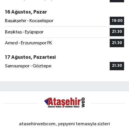
16 Ağustos, Pazar
Başakşehir - Kocaelispor
19:00
Beşiktaş - Eyüpspor
21:30
Amed - Erzurumspor FK
21:30
17 Ağustos, Pazartesi
Samsunspor - Göztepe
21:30
atasehirwebcom, yepyeni temasıyla sizleri