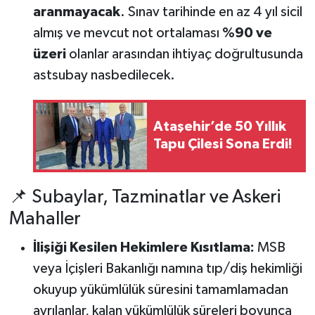
aranmayacak
. Sınav tarihinde en az 4 yıl sicil
almış ve mevcut not ortalaması
%90 ve
üzeri
olanlar arasından ihtiyaç doğrultusunda
astsubay nasbedilecek.
Ataşehir’de 50 Yıllık
Tapu Çilesi Sona Erdi!
📌 Subaylar, Tazminatlar ve Askeri
Mahaller
İlişiği Kesilen Hekimlere Kısıtlama:
MSB
veya İçişleri Bakanlığı namına tıp/diş hekimliği
okuyup yükümlülük süresini tamamlamadan
ayrılanlar, kalan yükümlülük süreleri boyunca