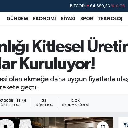
DOLAR
47,7069
%0.17
EURO
55,0265
%0.01
GÜNDEM
EKONOMİ
SİYASİ
SPOR
TEKNOLOJİ
STERLİN
64,1897
%0.02
GRAM ALTIN
6574.81
%1.44
nlığı Kitlesel Üret
BİST100
13.887
%64
BITCOIN
64.360,53
%-0.76
lar Kuruluyor!
si olan ekmeğe daha uygun fiyatlarla ula
rekete geçti.
7.2026 - 11:46
23
2 DK
GÜNCELLEME
GÖSTERIM
OKUNMA SÜRESI
Y