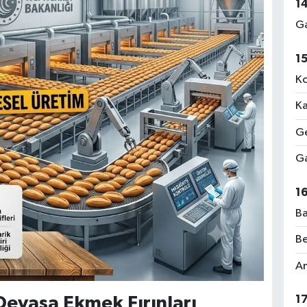
1
Ga
1
Ko
Ka
Ge
Ga
1
Ba
Be
Am
1
Devasa Ekmek Fırınları