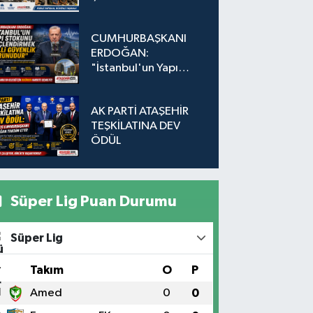
Adada Dönüşüm İçin
Düğmeye Basıldı!
CUMHURBAŞKANI
ERDOĞAN:
"İstanbul'un Yapı
Stokunu
Güçlendirmek Milli
AK PARTİ ATAŞEHİR
Güvenlik Sorunudur"
TEŞKİLATINA DEV
ÖDÜL
Süper Lig Puan Durumu
Süper Lig
#
Takım
O
P
1
Amed
0
0