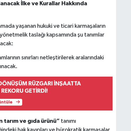
anacak İlke ve Kurallar Hakkında
ulamada yaşanan hukuki ve ticari karmaşaların
 yönetmelik taslağı kapsamında şu tanımlar
lacak:
larının sınırları netleştirilerek aralarındaki
lınacak.
DÖNÜŞÜM RÜZGARI İNŞAATTA
 REKORU GETİRDİ!
rüntüle
n tarım ve gıda ürünü”
tanımı
ğindeki hak kayıpları ve bürokratik karmaşalar