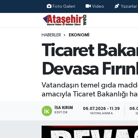
Foto Galeri
Video
Yazarlar
Hava Durumu
HABERLER
EKONOMİ
Trafik Durumu
Ticaret Baka
Süper Lig Puan Durumu ve Fikstür
Devasa Fırın
Tüm Manşetler
Vatandaşın temel gıda madde
Son Dakika Haberleri
amacıyla Ticaret Bakanlığı ha
Haber Arşivi
İSA KIRIM
06.07.2026 - 11:39
06.0
EDITÖR
YAYINLANMA