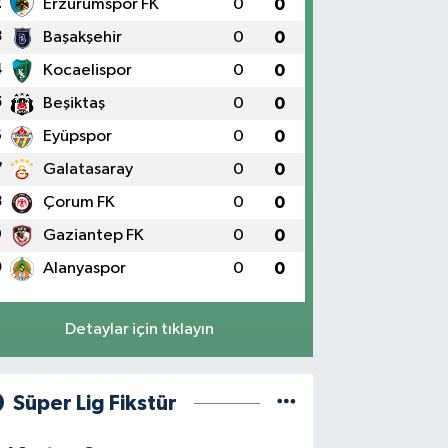
2
Erzurumspor FK
0
0
3
Başakşehir
0
0
4
Kocaelispor
0
0
5
Beşiktaş
0
0
6
Eyüpspor
0
0
7
Galatasaray
0
0
8
Çorum FK
0
0
9
Gaziantep FK
0
0
0
Alanyaspor
0
0
Detaylar için tıklayın
Süper Lig Fikstür