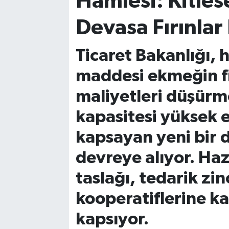
Hamlesi: Kitles
Devasa Fırınlar
Ticaret Bakanlığı, 
maddesi ekmeğin fi
maliyetleri düşürme
kapasitesi yüksek e
kapsayan yeni bir 
devreye alıyor. Ha
taslağı, tedarik zi
kooperatiflerine ka
kapsıyor.