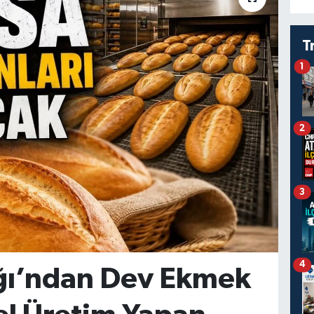
T
1
2
3
4
ığı’ndan Dev Ekmek