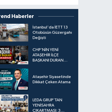
rend Haberler
İstanbul'da İETT 13
Otobüsün Güzergahı
Değişti
CHP’NİN YENİ
ATAŞEHİR İLÇE
BAŞKANI DURAN
ACAR OLDU
Ataşehir Siyasetinde
Dikkat Çeken Atama
LEDA GRUP’TAN
YENİSAHRA
ÇIKARTMASI: 3