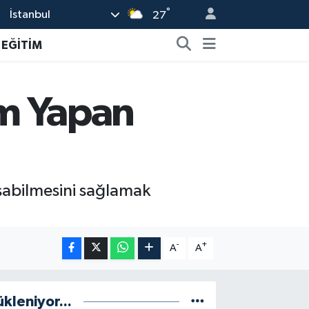
°
İstanbul
27
EĞİTİM
im Yapan
şabilmesini sağlamak
-
+
A
A
ükleniyor...