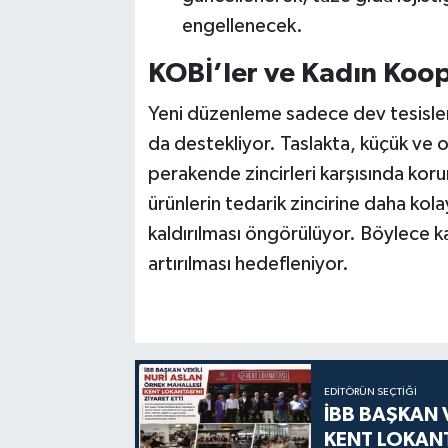
engellenecek.
KOBİ’ler ve Kadın Koo
Yeni düzenleme sadece dev tesisleri
da destekliyor. Taslakta, küçük ve o
perakende zincirleri karşısında koru
ürünlerin tedarik zincirine daha kola
kaldırılması öngörülüyor. Böylece k
artırılması hedefleniyor.
EDITÖRÜN SEÇTIĞI
İBB BAŞKAN 
KENT LOKANT