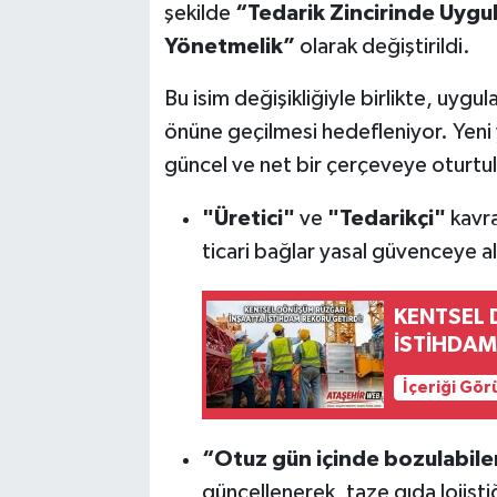
şekilde
“Tedarik Zincirinde Uygul
Yönetmelik”
olarak değiştirildi.
Bu isim değişikliğiyle birlikte, uyg
önüne geçilmesi hedefleniyor. Yeni
güncel ve net bir çerçeveye oturtu
"Üretici"
ve
"Tedarikçi"
kavram
ticari bağlar yasal güvenceye a
KENTSEL 
İSTİHDAM
İçeriği Gö
“Otuz gün içinde bozulabile
güncellenerek, taze gıda lojisti