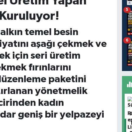
el Üretim Yapan
5
 Kuruluyor!
halkın temel besin
6
yatını aşağı çekmek ve
k için seri üretim
kmek fırınlarını
düzenleme paketini
zırlanan yönetmelik
ncirinden kadın
dar geniş bir yelpazeyi