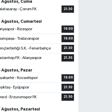
4 Ağustos, Cuma
latasaray - Çorum FK
21:30
5 Ağustos, Cumartesi
nyaspor - Rizespor
19:00
sımpaşa - Trabzonspor
19:00
nçlerbirliği S.K. - Fenerbahçe
21:30
ziantep FK - Alanyaspor
21:30
6 Ağustos, Pazar
şakşehir - Kocaelispor
19:00
şiktaş - Eyüpspor
21:30
ed - Erzurumspor FK
21:30
7 Ağustos, Pazartesi