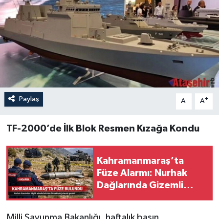
Paylaş
-
+
A
A
TF-2000’de İlk Blok Resmen Kızağa Kondu
Kahramanmaraş’ta
Füze Alarmı: Nurhak
Dağlarında Gizemli
Cisim!
Milli Savunma Bakanlığı, haftalık basın