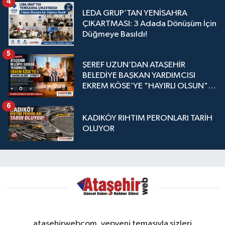
4
LEDA GRUP’TAN YENİSAHRA
ÇIKARTMASI: 3 Adada Dönüşüm İçin
Düğmeye Basıldı!
5
ŞEREF UZUN’DAN ATAŞEHİR
BELEDİYE BAŞKAN YARDIMCISI
EKREM KÖSE’YE "HAYIRLI OLSUN"
ZİYARETİ
6
KADIKÖY RIHTIM PERONLARI TARİH
OLUYOR
atasehirwebcom, yepyeni temasıyla sizleri