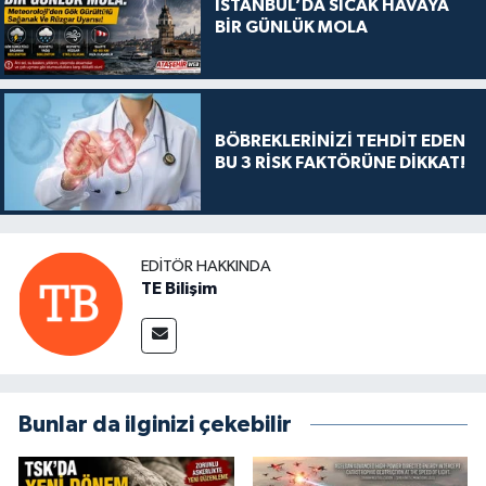
İSTANBUL’DA SICAK HAVAYA
BİR GÜNLÜK MOLA
BÖBREKLERİNİZİ TEHDİT EDEN
BU 3 RİSK FAKTÖRÜNE DİKKAT!
EDITÖR HAKKINDA
TE Bilişim
Bunlar da ilginizi çekebilir