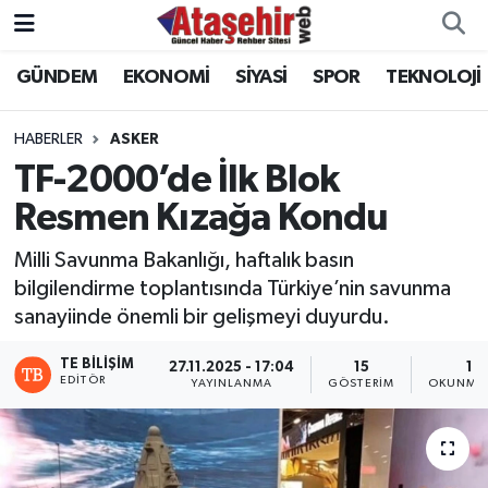
GÜNDEM
EKONOMİ
SİYASİ
SPOR
TEKNOLOJİ
Hava Durumu
Trafik Durumu
HABERLER
ASKER
TF-2000’de İlk Blok
Süper Lig Puan Durumu ve Fikstür
Resmen Kızağa Kondu
Tüm Manşetler
Milli Savunma Bakanlığı, haftalık basın
bilgilendirme toplantısında Türkiye’nin savunma
Son Dakika Haberleri
sanayiinde önemli bir gelişmeyi duyurdu.
Haber Arşivi
TE BILIŞIM
27.11.2025 - 17:04
15
1 D
EDITÖR
YAYINLANMA
GÖSTERIM
OKUNMA 