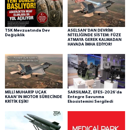
TSK Mevzuatında Dev
ASELSAN’DAN DEVRİM
Değişiklik
NİTELİĞİNDE SİSTEM: FÜZE
ATMAYA GEREK KALMADAN
HAVADA İMHA EDİYOR!
MİLLİ MUHARİP UÇAK
SARSILMAZ, EFES-2026’da
KAAN’IN MOTOR SÜRECİNDE
Entegre Savunma
KRİTİK EŞİK!
Ekosistemini Sergiledi