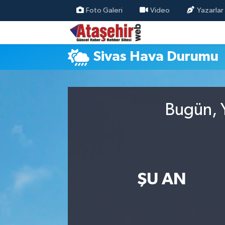
Foto Galeri
Video
Yazarlar
Hava Durumu
Sivas Hava Durumu
Trafik Durumu
Süper Lig Puan Durumu ve Fikstür
Bugün, Y
Tüm Manşetler
Son Dakika Haberleri
Haber Arşivi
ŞU AN