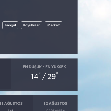
Kangal
Koyulhisar
Merkez
EN DÜŞÜK / EN YÜKSEK
°
°
14
/ 29
11 AĞUSTOS
12 AĞUSTOS
SALI
ÇARŞAMBA