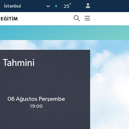
°
İstanbul
25
EĞİTİM
u Tahmini
06 Ağustos Perşembe
19:00