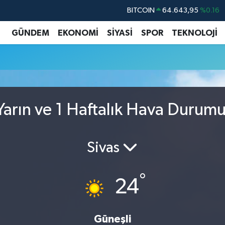
BITCOIN
64.643,95
%0.16
DOLAR
47,6006
%0.06
GÜNDEM
EKONOMİ
SİYASİ
SPOR
TEKNOLOJİ
EURO
55,0250
%0.02
STERLİN
64,2398
%0.2
GRAM ALTIN
6500.87
%0.12
BİST100
13.799
%70
arın ve 1 Haftalık Hava Durum
Sivas
°
24
Güneşli