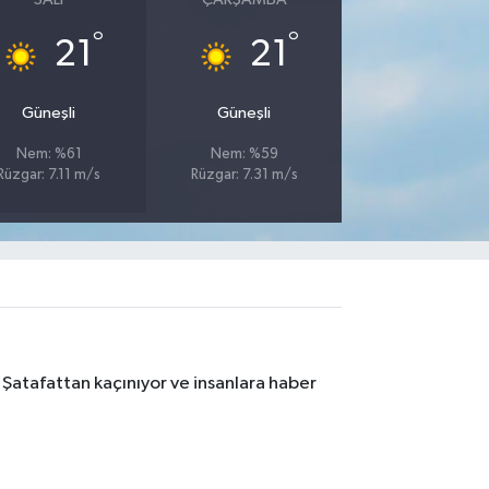
°
°
21
21
Güneşli
Güneşli
Nem: %61
Nem: %59
Rüzgar: 7.11 m/s
Rüzgar: 7.31 m/s
 Şatafattan kaçınıyor ve insanlara haber