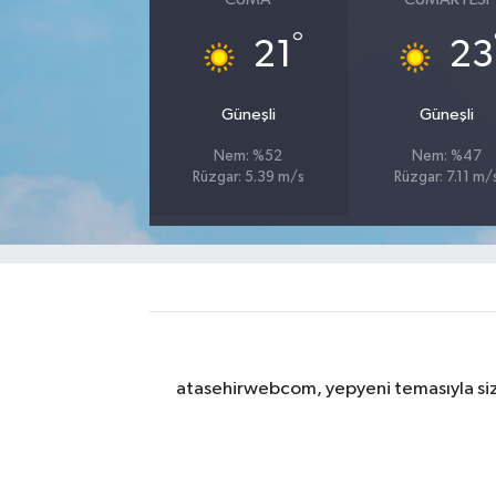
°
21
23
Güneşli
Güneşli
Nem: %52
Nem: %47
Rüzgar: 5.39 m/s
Rüzgar: 7.11 m/
atasehirwebcom, yepyeni temasıyla sizle