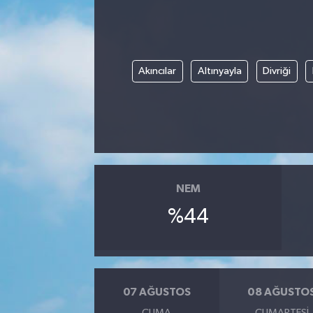
Akıncılar
Altınyayla
Divriği
NEM
%44
07 AĞUSTOS
08 AĞUSTO
CUMA
CUMARTESI