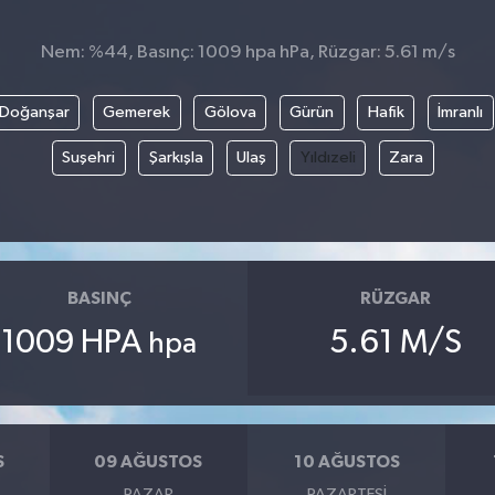
Nem: %44, Basınç: 1009 hpa hPa, Rüzgar: 5.61 m/s
Doğanşar
Gemerek
Gölova
Gürün
Hafik
İmranlı
Suşehri
Şarkışla
Ulaş
Yıldızeli
Zara
BASINÇ
RÜZGAR
1009 HPA
5.61 M/S
hpa
S
09 AĞUSTOS
10 AĞUSTOS
PAZAR
PAZARTESI