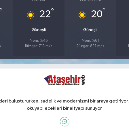
°
°
°
22
20
Güneşli
Güneşli
Nem: %46
Nem: %61
s
Rüzgar: 7.11 m/s
Rüzgar: 8.11 m/s
ri buluştururken, sadelik ve modernizmi bir araya getiriyor.
okuyabilecekleri bir altyapı sunuyor.