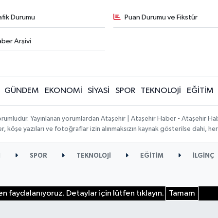
afik Durumu
Puan Durumu ve Fikstür
ber Arşivi
GÜNDEM
EKONOMİ
SİYASİ
SPOR
TEKNOLOJİ
EĞİTİM
orumludur. Yayınlanan yorumlardan Ataşehir | Ataşehir Haber - Ataşehir Habe
ber, köşe yazıları ve fotoğraflar izin alınmaksızın kaynak gösterilse dahi, 
İ
SPOR
TEKNOLOJİ
EĞİTİM
İLGİNÇ
n faydalanıyoruz. Detaylar için lütfen tıklayın.
Tamam