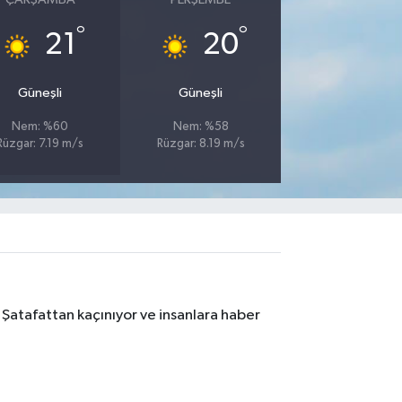
°
°
21
20
Güneşli
Güneşli
Nem: %60
Nem: %58
Rüzgar: 7.19 m/s
Rüzgar: 8.19 m/s
 Şatafattan kaçınıyor ve insanlara haber