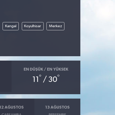
Kangal
Koyulhisar
Merkez
EN DÜŞÜK / EN YÜKSEK
°
°
11
/ 30
12 AĞUSTOS
13 AĞUSTOS
ÇARŞAMBA
PERŞEMBE