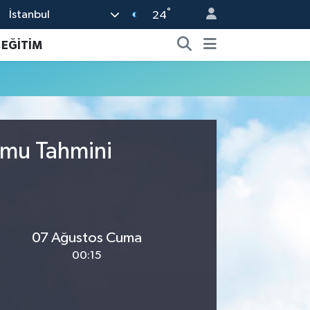
°
İstanbul
24
EĞİTİM
umu Tahmini
07 Ağustos Cuma
00:15