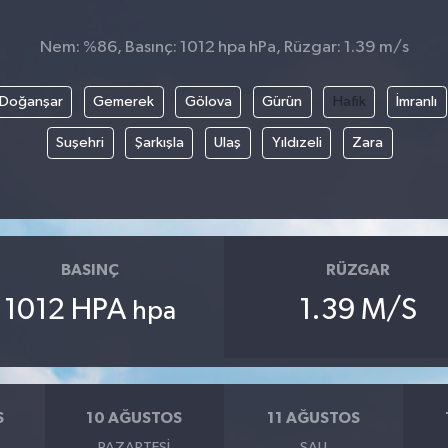
Nem: %86, Basınç: 1012 hpa hPa, Rüzgar: 1.39 m/s
Doğanşar
Gemerek
Gölova
Gürün
Hafik
İmranlı
Suşehri
Şarkışla
Ulaş
Yıldızeli
Zara
BASINÇ
RÜZGAR
1012 HPA
1.39 M/S
hpa
S
10 AĞUSTOS
11 AĞUSTOS
PAZARTESI
SALI