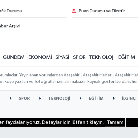
afik Durumu
Puan Durumu ve Fikstür
ber Arşivi
GÜNDEM
EKONOMİ
SİYASİ
SPOR
TEKNOLOJİ
EĞİTİM
orumludur. Yayınlanan yorumlardan Ataşehir | Ataşehir Haber - Ataşehir Habe
ber, köşe yazıları ve fotoğraflar izin alınmaksızın kaynak gösterilse dahi, 
İ
SPOR
TEKNOLOJİ
EĞİTİM
İLGİNÇ
n faydalanıyoruz. Detaylar için lütfen tıklayın.
Tamam