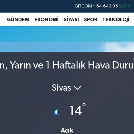
BITCOIN
64.643,95
%0.16
DOLAR
47,6704
%0
GÜNDEM
EKONOMİ
SİYASİ
SPOR
TEKNOLOJİ
EURO
55,0406
%-0.08
STERLİN
64,2143
%0
GRAM ALTIN
6500.87
%0.12
BİST100
13.799
%70
n, Yarın ve 1 Haftalık Hava Dur
Sivas
°
14
Açık