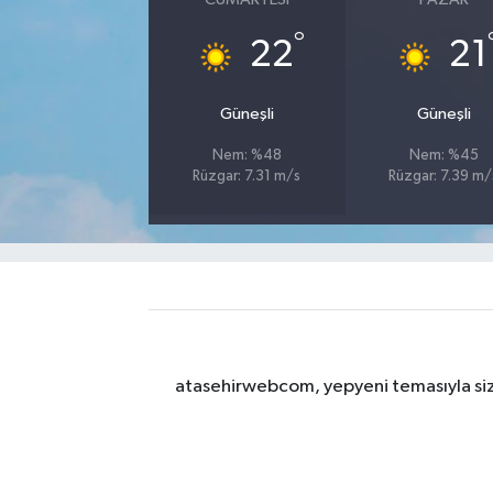
°
22
21
Güneşli
Güneşli
Nem: %48
Nem: %45
Rüzgar: 7.31 m/s
Rüzgar: 7.39 m/
atasehirwebcom, yepyeni temasıyla sizle