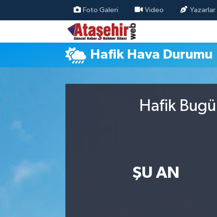
Foto Galeri
Video
Yazarlar
Hava Durumu
Hafik Hava Durumu
Trafik Durumu
Süper Lig Puan Durumu ve Fikstür
Hafik Bugü
Tüm Manşetler
Son Dakika Haberleri
Haber Arşivi
ŞU AN