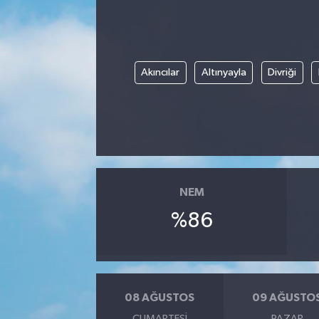
Akıncılar
Altınyayla
Divriği
NEM
%86
08 AĞUSTOS
09 AĞUSTO
CUMARTESI
PAZAR