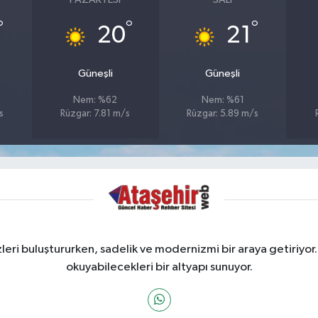
°
°
°
20
21
Güneşli
Güneşli
Nem: %62
Nem: %61
s
Rüzgar: 7.81 m/s
Rüzgar: 5.89 m/s
ri buluştururken, sadelik ve modernizmi bir araya getiriyor.
okuyabilecekleri bir altyapı sunuyor.