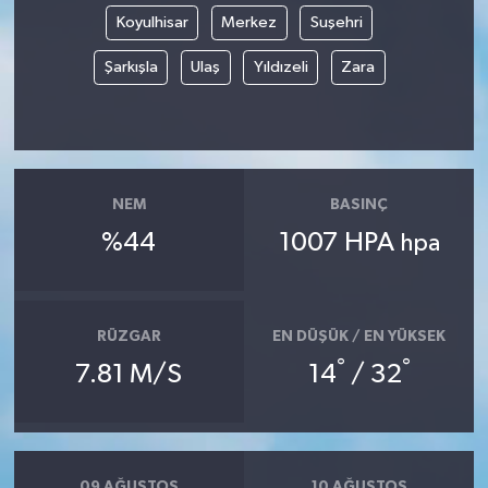
Koyulhisar
Merkez
Suşehri
Şarkışla
Ulaş
Yıldızeli
Zara
NEM
BASINÇ
%44
1007 HPA
hpa
RÜZGAR
EN DÜŞÜK / EN YÜKSEK
°
°
7.81 M/S
14
/ 32
09 AĞUSTOS
10 AĞUSTOS