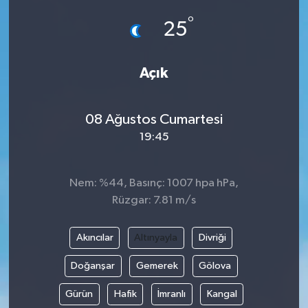
°
25
Açık
08 Ağustos Cumartesi
19:45
Nem: %44, Basınç: 1007 hpa hPa,
Rüzgar: 7.81 m/s
Akıncılar
Altınyayla
Divriği
Doğanşar
Gemerek
Gölova
Gürün
Hafik
İmranlı
Kangal