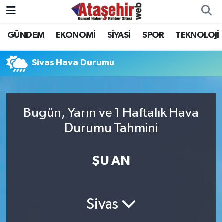
GÜNDEM
EKONOMİ
SİYASİ
SPOR
TEKNOLOJİ
Hava Durumu
Trafik Durumu
Sivas Hava Durumu
Süper Lig Puan Durumu ve Fikstür
Bugün, Yarın ve 1 Haftalık Hava
Tüm Manşetler
Durumu Tahmini
Son Dakika Haberleri
ŞU AN
Haber Arşivi
Sivas