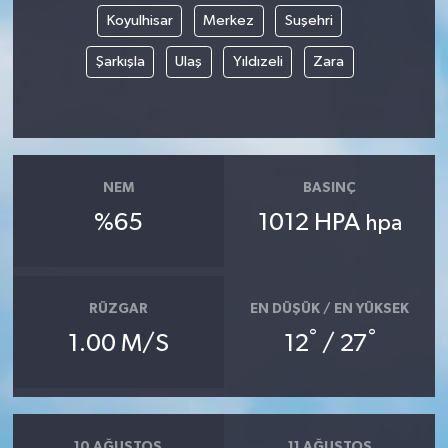
Koyulhisar
Merkez
Suşehri
Şarkışla
Ulaş
Yıldızeli
Zara
NEM
BASINÇ
%65
1012 HPA
hpa
RÜZGAR
EN DÜŞÜK / EN YÜKSEK
°
°
1.00 M/S
12
/ 27
10 AĞUSTOS
11 AĞUSTOS