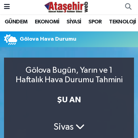
GÜNDEM
EKONOMİ
SİYASİ
SPOR
TEKNOLOJİ
Hava Durumu
Trafik Durumu
Gölova Hava Durumu
Süper Lig Puan Durumu ve Fikstür
Gölova Bugün, Yarın ve 1
Tüm Manşetler
Haftalık Hava Durumu Tahmini
Son Dakika Haberleri
ŞU AN
Haber Arşivi
Sivas