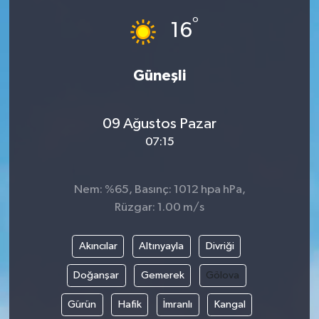
°
16
Güneşli
09 Ağustos Pazar
07:15
Nem: %65, Basınç: 1012 hpa hPa,
Rüzgar: 1.00 m/s
Akıncılar
Altınyayla
Divriği
Doğanşar
Gemerek
Gölova
Gürün
Hafik
İmranlı
Kangal