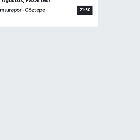
7 Ağustos, Pazartesi
msunspor - Göztepe
21:30