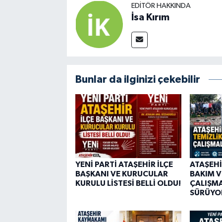
EDITÖR HAKKINDA
İsa Kırım
Bunlar da ilginizi çekebilir
YENİ PARTİ ATAŞEHİR İLÇE
ATAŞEHİ
BAŞKANI VE KURUCULAR
BAKIM V
KURULU LİSTESİ BELLİ OLDU!
ÇALIŞMA
SÜRÜYO