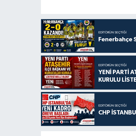
EDITÖRÜN SEÇTIĞI
Fenerbahçe S
EDITÖRÜN SEÇTIĞI
YENİ PARTİ 
KURULU LİSTE
EDITÖRÜN SEÇTIĞI
CHP İSTANBU