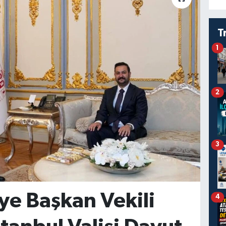
T
1
2
3
ye Başkan Vekili
4