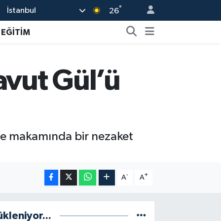
°
İstanbul
26
EĞİTİM
avut Gül’ü
l’e makamında bir nezaket
-
+
A
A
ükleniyor...