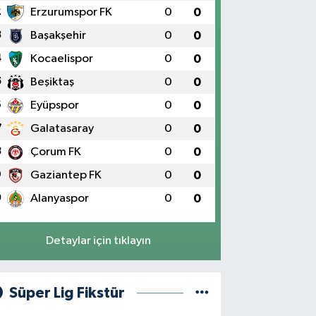
2
Erzurumspor FK
0
0
3
Başakşehir
0
0
4
Kocaelispor
0
0
5
Beşiktaş
0
0
6
Eyüpspor
0
0
7
Galatasaray
0
0
8
Çorum FK
0
0
9
Gaziantep FK
0
0
0
Alanyaspor
0
0
Detaylar için tıklayın
Süper Lig Fikstür