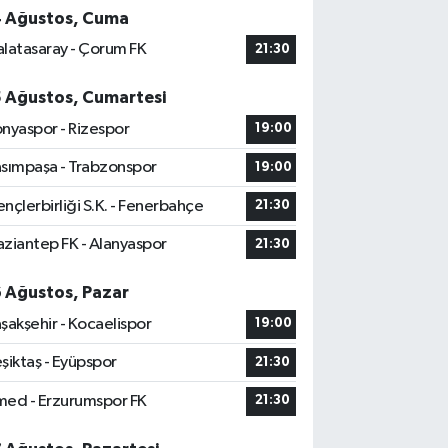
4 Ağustos, Cuma
latasaray - Çorum FK
21:30
5 Ağustos, Cumartesi
nyaspor - Rizespor
19:00
sımpaşa - Trabzonspor
19:00
nçlerbirliği S.K. - Fenerbahçe
21:30
ziantep FK - Alanyaspor
21:30
6 Ağustos, Pazar
şakşehir - Kocaelispor
19:00
şiktaş - Eyüpspor
21:30
ed - Erzurumspor FK
21:30