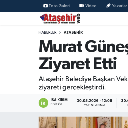
Foto Galeri
Video
Yazarlar
Hava Durumu
HABERLER
ATAŞEHİR
Trafik Durumu
Murat Güneş,
Süper Lig Puan Durumu ve Fikstür
Ziyaret Etti
Tüm Manşetler
Ataşehir Belediye Başkan Vek
Son Dakika Haberleri
ziyareti gerçekleştirdi.
Haber Arşivi
İSA KIRIM
30.05.2026 - 12:08
30.
EDITÖR
YAYINLANMA