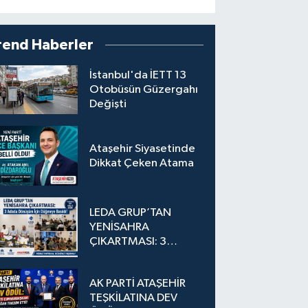
rend Haberler
İstanbul'da İETT 13
Otobüsün Güzergahı
Değişti
Ataşehir Siyasetinde
Dikkat Çeken Atama
LEDA GRUP’TAN
YENİSAHRA
ÇIKARTMASI: 3
Adada Dönüşüm İçin
Düğmeye Basıldı!
AK PARTİ ATAŞEHİR
TEŞKİLATINA DEV