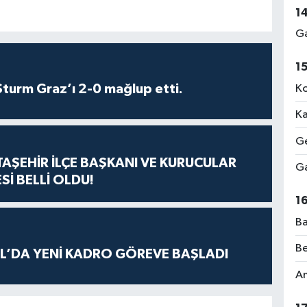
1
Ga
1
turm Graz’ı 2-0 mağlup etti.
Ko
Ka
Ge
ATAŞEHİR İLÇE BAŞKANI VE KURUCULAR
Ga
Sİ BELLİ OLDU!
1
Ba
Be
L’DA YENİ KADRO GÖREVE BAŞLADI
Am