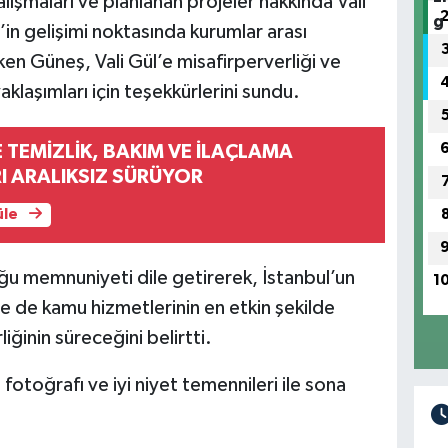
alışmaları ve planlanan projeler hakkında Vali
r’in gelişimi noktasında kurumlar arası
n Güneş, Vali Gül’e misafirperverliği ve
aklaşımları için teşekkürlerini sundu.
 TEMİZLİK, BAKIM VE İLAÇLAMA
I ARALIKSIZ SÜRÜYOR
üle
ğu memnuniyeti dile getirerek, İstanbul’un
1
de de kamu hizmetlerinin en etkin şekilde
iğinin süreceğini belirtti.
 fotoğrafı ve iyi niyet temennileri ile sona