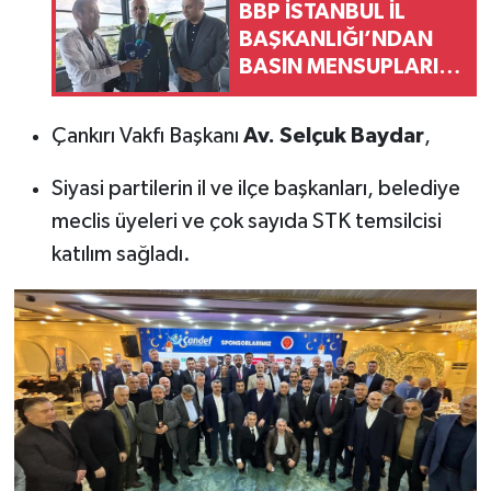
BBP İSTANBUL İL
BAŞKANLIĞI’NDAN
BASIN MENSUPLARI
İLE ANLAMLI
BULUŞMA
Çankırı Vakfı Başkanı
Av. Selçuk Baydar
,
Siyasi partilerin il ve ilçe başkanları, belediye
meclis üyeleri ve çok sayıda STK temsilcisi
katılım sağladı.