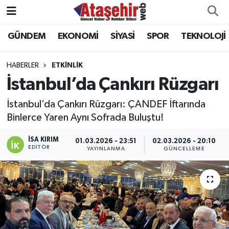
GÜNDEM
EKONOMİ
SİYASİ
SPOR
TEKNOLOJİ
Hava Durumu
Trafik Durumu
HABERLER
ETKİNLİK
İstanbul’da Çankırı Rüzgarı
Süper Lig Puan Durumu ve Fikstür
İstanbul’da Çankırı Rüzgarı: ÇANDEF İftarında
Tüm Manşetler
Binlerce Yaren Aynı Sofrada Buluştu!
İSA KIRIM
01.03.2026 - 23:51
02.03.2026 - 20:10
Son Dakika Haberleri
EDITÖR
YAYINLANMA
GÜNCELLEME
Haber Arşivi