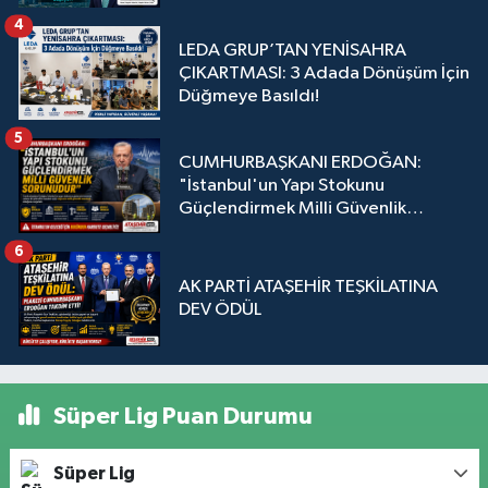
4
LEDA GRUP’TAN YENİSAHRA
ÇIKARTMASI: 3 Adada Dönüşüm İçin
Düğmeye Basıldı!
5
CUMHURBAŞKANI ERDOĞAN:
"İstanbul'un Yapı Stokunu
Güçlendirmek Milli Güvenlik
Sorunudur"
6
AK PARTİ ATAŞEHİR TEŞKİLATINA
DEV ÖDÜL
Süper Lig Puan Durumu
Süper Lig