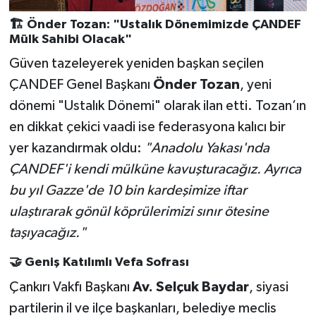
🏗️ Önder Tozan: "Ustalık Dönemimizde ÇANDEF
Mülk Sahibi Olacak"
Güven tazeleyerek yeniden başkan seçilen
ÇANDEF Genel Başkanı
Önder Tozan
, yeni
dönemi "Ustalık Dönemi" olarak ilan etti. Tozan’ın
en dikkat çekici vaadi ise federasyona kalıcı bir
yer kazandırmak oldu:
"Anadolu Yakası'nda
ÇANDEF'i kendi mülküne kavuşturacağız. Ayrıca
bu yıl Gazze'de 10 bin kardeşimize iftar
ulaştırarak gönül köprülerimizi sınır ötesine
taşıyacağız."
🤝 Geniş Katılımlı Vefa Sofrası
Çankırı Vakfı Başkanı
Av. Selçuk Baydar
, siyasi
partilerin il ve ilçe başkanları, belediye meclis