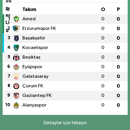
#
Takım
O
P
1
Amed
0
0
2
Erzurumspor FK
0
0
3
Başakşehir
0
0
4
Kocaelispor
0
0
5
Beşiktaş
0
0
6
Eyüpspor
0
0
7
Galatasaray
0
0
8
Çorum FK
0
0
9
Gaziantep FK
0
0
10
Alanyaspor
0
0
Detaylar için tıklayın