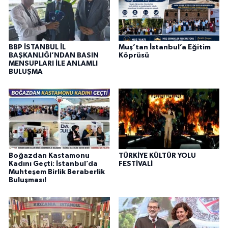
BBP İSTANBUL İL
Muş’tan İstanbul’a Eğitim
BAŞKANLIĞI’NDAN BASIN
Köprüsü
MENSUPLARI İLE ANLAMLI
BULUŞMA
Boğazdan Kastamonu
TÜRKİYE KÜLTÜR YOLU
Kadını Geçti: İstanbul’da
FESTİVALİ
Muhteşem Birlik Beraberlik
Buluşması!