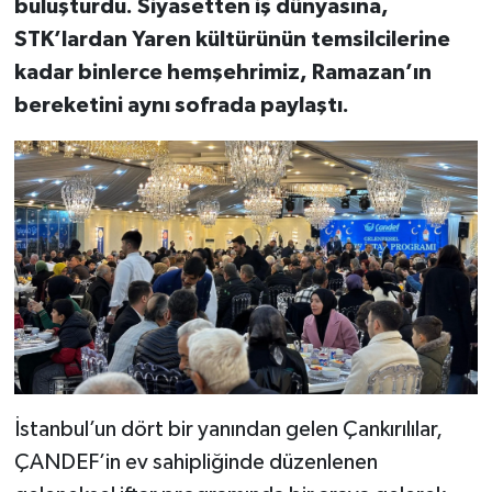
buluşturdu. Siyasetten iş dünyasına,
STK’lardan Yaren kültürünün temsilcilerine
kadar binlerce hemşehrimiz, Ramazan’ın
bereketini aynı sofrada paylaştı.
İstanbul’un dört bir yanından gelen Çankırılılar,
ÇANDEF’in ev sahipliğinde düzenlenen