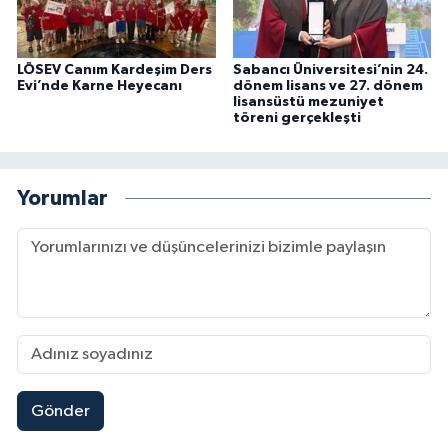
LÖSEV Canım Kardeşim Ders
Sabancı Üniversitesi’nin 24.
Evi’nde Karne Heyecanı
dönem lisans ve 27. dönem
lisansüstü mezuniyet
töreni gerçekleşti
Yorumlar
Gönder