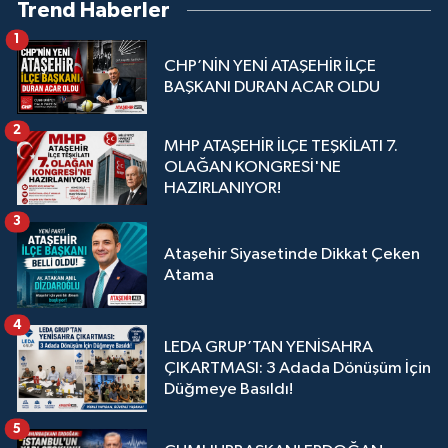
Trend Haberler
1
CHP’NİN YENİ ATAŞEHİR İLÇE
BAŞKANI DURAN ACAR OLDU
2
MHP ATAŞEHİR İLÇE TEŞKİLATI 7.
OLAĞAN KONGRESİ'NE
HAZIRLANIYOR!
3
Ataşehir Siyasetinde Dikkat Çeken
Atama
4
LEDA GRUP’TAN YENİSAHRA
ÇIKARTMASI: 3 Adada Dönüşüm İçin
Düğmeye Basıldı!
5