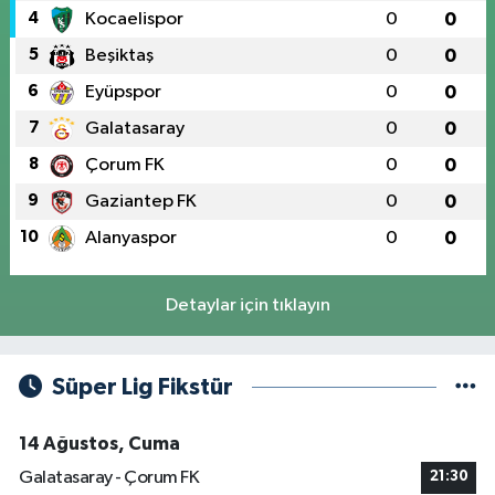
4
Kocaelispor
0
0
5
Beşiktaş
0
0
6
Eyüpspor
0
0
7
Galatasaray
0
0
8
Çorum FK
0
0
9
Gaziantep FK
0
0
10
Alanyaspor
0
0
Detaylar için tıklayın
Süper Lig Fikstür
14 Ağustos, Cuma
Galatasaray - Çorum FK
21:30