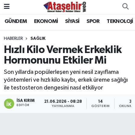
GÜNDEM
EKONOMİ
SİYASİ
SPOR
TEKNOLOJİ
Hava Durumu
Trafik Durumu
HABERLER
SAĞLIK
Hızlı Kilo Vermek Erkeklik
Süper Lig Puan Durumu ve Fikstür
Hormonunu Etkiler Mi
Tüm Manşetler
Son yıllarda popülerleşen yeni nesil zayıflama
yöntemleri ve hızlı kilo kaybı, erkek üreme sağlığı
Son Dakika Haberleri
ile testosteron dengesini nasıl etkiliyor
Haber Arşivi
İSA KIRIM
21.06.2026 - 08:28
14
3 
EDITÖR
YAYINLANMA
GÖSTERIM
OKUNMA 