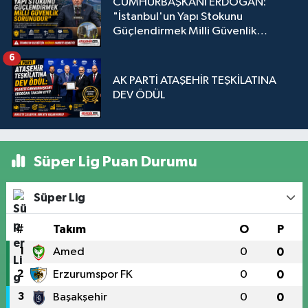
CUMHURBAŞKANI ERDOĞAN:
"İstanbul'un Yapı Stokunu
Güçlendirmek Milli Güvenlik
Sorunudur"
6
AK PARTİ ATAŞEHİR TEŞKİLATINA
DEV ÖDÜL
Süper Lig Puan Durumu
Süper Lig
#
Takım
O
P
1
Amed
0
0
2
Erzurumspor FK
0
0
3
Başakşehir
0
0