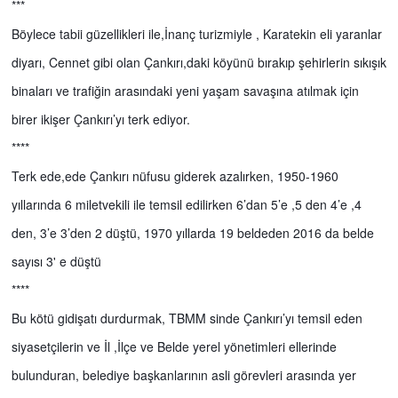
***
Böylece tabii güzellikleri ile,İnanç turizmiyle , Karatekin eli yaranlar
diyarı, Cennet gibi olan Çankırı,daki köyünü bırakıp şehirlerin sıkışık
binaları ve trafiğin arasındaki yeni yaşam savaşına atılmak için
birer ikişer Çankırı’yı terk ediyor.
****
Terk ede,ede Çankırı nüfusu giderek azalırken, 1950-1960
yıllarında 6 miletvekili ile temsil edilirken 6’dan 5’e ,5 den 4’e ,4
den, 3’e 3’den 2 düştü, 1970 yıllarda 19 beldeden 2016 da belde
sayısı 3' e düştü
****
Bu kötü gidişatı durdurmak, TBMM sinde Çankırı’yı temsil eden
siyasetçilerin ve İl ,İlçe ve Belde yerel yönetimleri ellerinde
bulunduran, belediye başkanlarının asli görevleri arasında yer