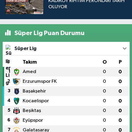
KADIKÖY RIHTIM PERONLARI TARİH
OLUYOR
Süper Lig Puan Durumu
Süper Lig
#
Takım
O
P
1
Amed
0
0
2
Erzurumspor FK
0
0
3
Başakşehir
0
0
4
Kocaelispor
0
0
5
Beşiktaş
0
0
6
Eyüpspor
0
0
7
Galatasaray
0
0