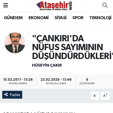
GÜNDEM
EKONOMİ
SİYASİ
SPOR
TEKNOLOJİ
Hava Durumu
Trafik Durumu
"ÇANKIRI'DA
Süper Lig Puan Durumu ve Fikstür
NÜFUS SAYIMININ
DÜŞÜNDÜRDÜKLERİ
Tüm Manşetler
HÜSEYIN ÇAKIR
Son Dakika Haberleri
15.02.2017 - 13:26
23.02.2026 - 13:46
6
Haber Arşivi
YAYINLANMA
GÜNCELLEME
GÖSTERIM
Paylaş
-
+
A
A