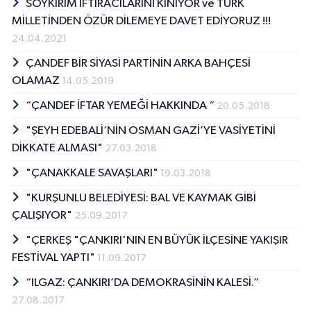
SOYKIRIM İFTİRACILARINI KINIYOR ve TÜRK
MİLLETİNDEN ÖZÜR DİLEMEYE DAVET EDİYORUZ !!!
24.04.2021
ÇANDEF BİR SİYASİ PARTİNİN ARKA BAHÇESİ
OLAMAZ
14.05.2019
“ÇANDEF İFTAR YEMEĞİ HAKKINDA “
20.05.2018
"ŞEYH EDEBALİ’NİN OSMAN GAZİ’YE VASİYETİNİ
DİKKATE ALMASI"
27.03.2018
"ÇANAKKALE SAVAŞLARI"
19.03.2018
"KURŞUNLU BELEDİYESİ: BAL VE KAYMAK GİBİ
ÇALIŞIYOR"
25.09.2017
"ÇERKEŞ "ÇANKIRI'NIN EN BÜYÜK İLÇESİNE YAKIŞIR
FESTİVAL YAPTI"
11.09.2017
“ILGAZ: ÇANKIRI’DA DEMOKRASİNİN KALESİ.”
27.08.2017