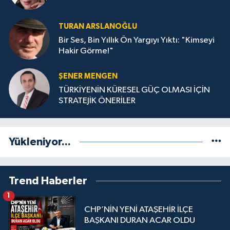
TURAN ARSLANOĞLU
Bir Ses, Bin Yıllık Ön Yargıyı Yıktı: "Kimseyi
Hakir Görme!"
ŞENER MENGEN
TÜRKİYENİN KÜRESEL GÜÇ OLMASI İÇİN
STRATEJİK ÖNERİLER
Yükleniyor...
Trend Haberler
1
CHP’NİN YENİ ATAŞEHİR İLÇE
BAŞKANI DURAN ACAR OLDU