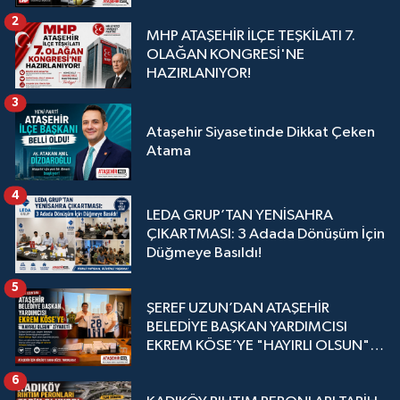
2
MHP ATAŞEHİR İLÇE TEŞKİLATI 7.
OLAĞAN KONGRESİ'NE
HAZIRLANIYOR!
3
Ataşehir Siyasetinde Dikkat Çeken
Atama
4
LEDA GRUP’TAN YENİSAHRA
ÇIKARTMASI: 3 Adada Dönüşüm İçin
Düğmeye Basıldı!
5
ŞEREF UZUN’DAN ATAŞEHİR
BELEDİYE BAŞKAN YARDIMCISI
EKREM KÖSE’YE "HAYIRLI OLSUN"
ZİYARETİ
6