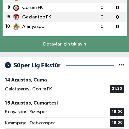
8
Çorum FK
0
0
9
Gaziantep FK
0
0
10
Alanyaspor
0
0
Detaylar için tıklayın
Süper Lig Fikstür
14 Ağustos, Cuma
Galatasaray - Çorum FK
21:30
15 Ağustos, Cumartesi
Konyaspor - Rizespor
19:00
Kasımpaşa - Trabzonspor
19:00