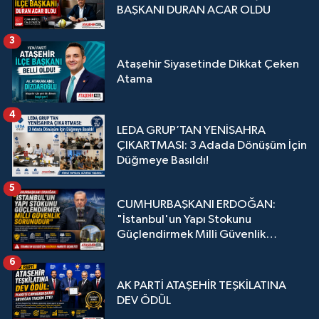
BAŞKANI DURAN ACAR OLDU
3
Ataşehir Siyasetinde Dikkat Çeken
Atama
4
LEDA GRUP’TAN YENİSAHRA
ÇIKARTMASI: 3 Adada Dönüşüm İçin
Düğmeye Basıldı!
5
CUMHURBAŞKANI ERDOĞAN:
"İstanbul'un Yapı Stokunu
Güçlendirmek Milli Güvenlik
Sorunudur"
6
AK PARTİ ATAŞEHİR TEŞKİLATINA
DEV ÖDÜL