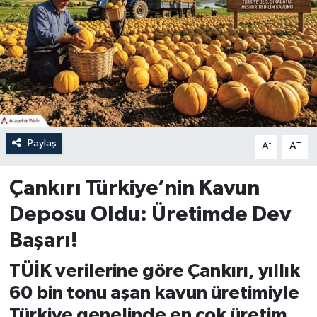
Paylaş
-
+
A
A
Çankırı Türkiye’nin Kavun
Deposu Oldu: Üretimde Dev
Başarı!
TÜİK verilerine göre Çankırı, yıllık
60 bin tonu aşan kavun üretimiyle
Türkiye genelinde en çok üretim