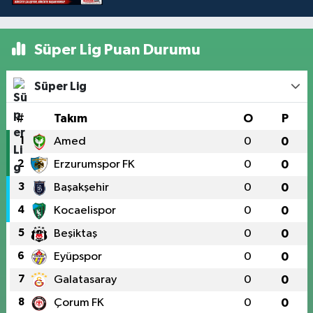
Süper Lig Puan Durumu
Süper Lig
#
Takım
O
P
1
Amed
0
0
2
Erzurumspor FK
0
0
3
Başakşehir
0
0
4
Kocaelispor
0
0
5
Beşiktaş
0
0
6
Eyüpspor
0
0
7
Galatasaray
0
0
8
Çorum FK
0
0