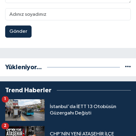
Gönder
Yükleniyor...
Trend Haberler
1
İstanbul'da İETT 13 Otobüsün
Güzergahı Değişti
2
CHP’NİN YENİ ATAŞEHİR İLÇE