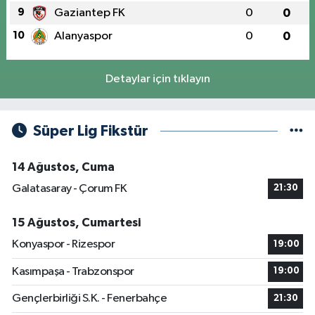
9
Gaziantep FK
0
0
10
Alanyaspor
0
0
Detaylar için tıklayın
Süper Lig Fikstür
14 Ağustos, Cuma
Galatasaray - Çorum FK
21:30
15 Ağustos, Cumartesi
Konyaspor - Rizespor
19:00
Kasımpaşa - Trabzonspor
19:00
Gençlerbirliği S.K. - Fenerbahçe
21:30