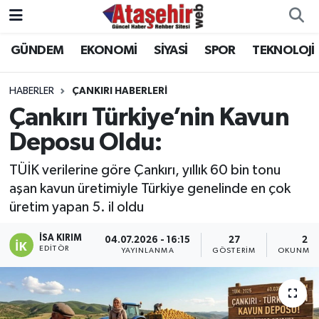
GÜNDEM
EKONOMİ
SİYASİ
SPOR
TEKNOLOJİ
Hava Durumu
Trafik Durumu
HABERLER
ÇANKIRI HABERLERI
Çankırı Türkiye’nin Kavun
Süper Lig Puan Durumu ve Fikstür
Deposu Oldu:
Tüm Manşetler
TÜİK verilerine göre Çankırı, yıllık 60 bin tonu
aşan kavun üretimiyle Türkiye genelinde en çok
Son Dakika Haberleri
üretim yapan 5. il oldu
Haber Arşivi
İSA KIRIM
04.07.2026 - 16:15
27
2 D
EDITÖR
YAYINLANMA
GÖSTERIM
OKUNMA 