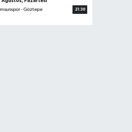
7 Ağustos, Pazartesi
msunspor - Göztepe
21:30