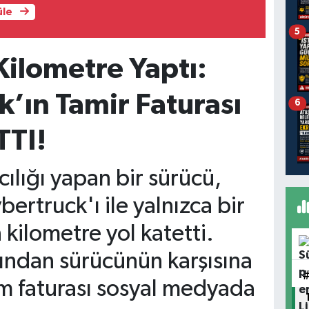
üle
5
Kilometre Yaptı:
k’ın Tamir Faturası
6
TI!
ılığı yapan bir sürücü,
rtruck'ı ile yalnızca bir
 kilometre yol katetti.
ından sürücünün karşısına
m faturası sosyal medyada