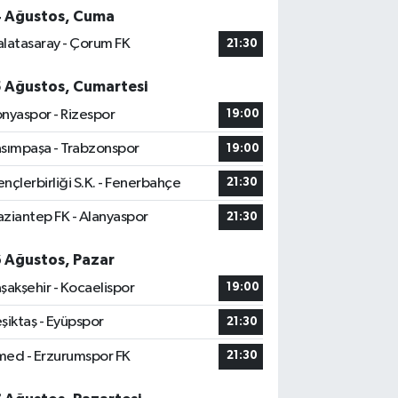
4 Ağustos, Cuma
latasaray - Çorum FK
21:30
5 Ağustos, Cumartesi
nyaspor - Rizespor
19:00
sımpaşa - Trabzonspor
19:00
nçlerbirliği S.K. - Fenerbahçe
21:30
ziantep FK - Alanyaspor
21:30
6 Ağustos, Pazar
şakşehir - Kocaelispor
19:00
şiktaş - Eyüpspor
21:30
ed - Erzurumspor FK
21:30