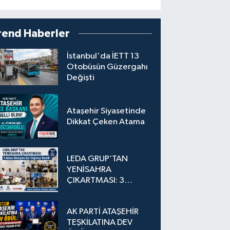
rend Haberler
İstanbul'da İETT 13
Otobüsün Güzergahı
Değişti
Ataşehir Siyasetinde
Dikkat Çeken Atama
LEDA GRUP’TAN
YENİSAHRA
ÇIKARTMASI: 3
Adada Dönüşüm İçin
Düğmeye Basıldı!
AK PARTİ ATAŞEHİR
TEŞKİLATINA DEV