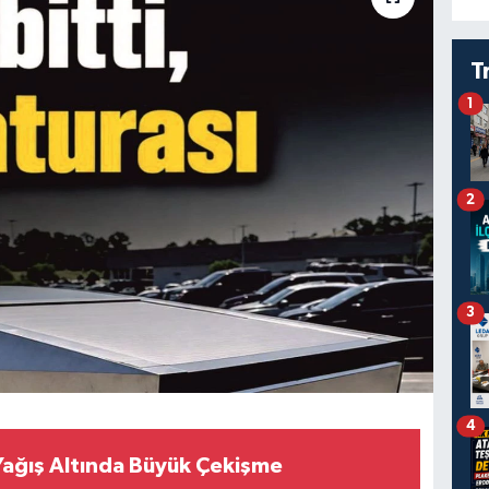
T
1
2
3
4
Yağış Altında Büyük Çekişme