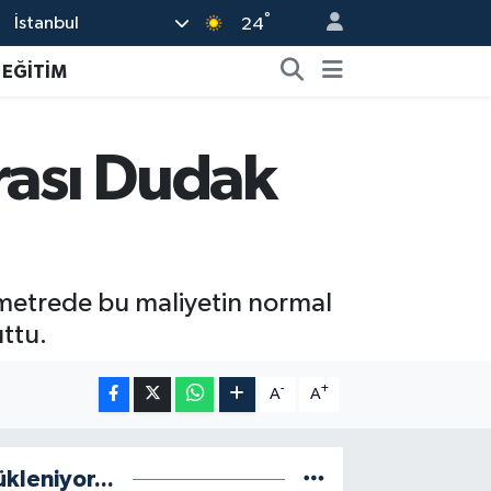
°
İstanbul
24
EĞİTİM
rası Dudak
ilometrede bu maliyetin normal
uttu.
-
+
A
A
ükleniyor...