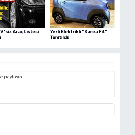
'siz Araç Listesi
Yerli Elektrikli "Karea Fit"
ı
Tanıtıldı!