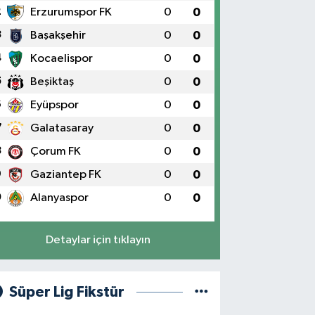
2
Erzurumspor FK
0
0
3
Başakşehir
0
0
4
Kocaelispor
0
0
5
Beşiktaş
0
0
6
Eyüpspor
0
0
7
Galatasaray
0
0
8
Çorum FK
0
0
9
Gaziantep FK
0
0
0
Alanyaspor
0
0
Detaylar için tıklayın
Süper Lig Fikstür