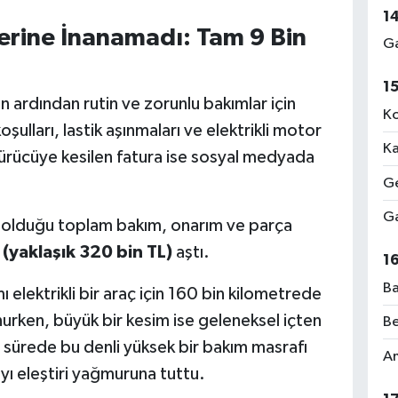
1
erine İnanamadı: Tam 9 Bin
Ga
1
 ardından rutin ve zorunlu bakımlar için
Ko
oşulları, lastik aşınmaları ve elektrikli motor
Ka
sürücüye kesilen fatura ise sosyal medyada
Ge
Ga
il olduğu toplam bakım, onarım ve parça
 (yaklaşık 320 bin TL)
aştı.
1
Ba
ı elektrikli bir araç için 160 bin kilometrede
urken, büyük bir kesim ise geleneksel içten
Be
ar sürede bu denli yüksek bir bakım masrafı
Am
yı eleştiri yağmuruna tuttu.