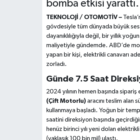
bomba etkisi yarattı.
TEKNOLOJİ / OTOMOTİV –
Tesla’n
gövdesiyle tüm dünyada büyük ses g
dayanıklılığıyla değil, bir yıllık yo
maliyetiyle gündemde. ABD’de mob
yapan bir kişi, elektrikli canavarı adet
zorladı.
Günde 7.5 Saat Direksi
2024 yılının hemen başında sipariş 
(Çift Motorlu)
aracını teslim alan 
kullanmaya başladı. Yoğun bir temp
saatini direksiyon başında geçirdiği
henüz birinci yılı yeni dolan elektri
(yaklaşık 100 bin mil) ulaştı.