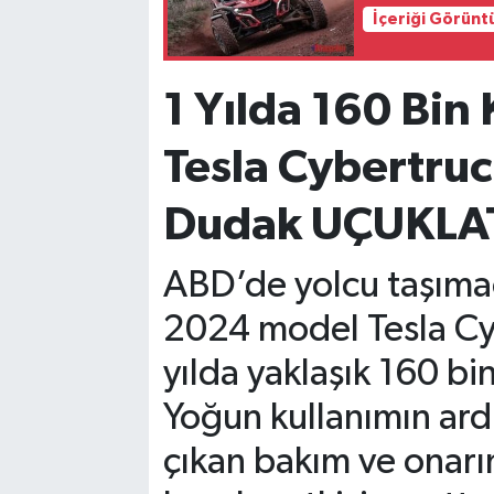
İçeriği Görünt
1 Yılda 160 Bin 
Tesla Cybertruc
Dudak UÇUKLAT
ABD’de yolcu taşımac
2024 model Tesla Cybe
yılda yaklaşık 160 bin
Yoğun kullanımın ard
çıkan bakım ve onarı