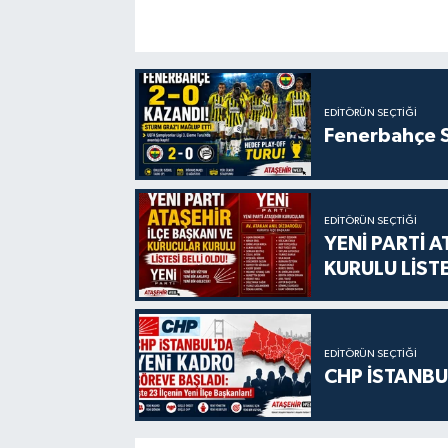
EDITÖRÜN SEÇTIĞI
Fenerbahçe S
EDITÖRÜN SEÇTIĞI
YENİ PARTİ 
KURULU LİSTE
EDITÖRÜN SEÇTIĞI
CHP İSTANBU