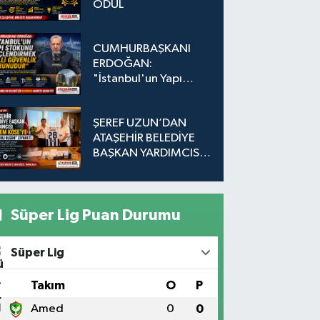
ÖDÜL
CUMHURBAŞKANI
ERDOĞAN:
"İstanbul'un Yapı
Stokunu
Güçlendirmek Milli
ŞEREF UZUN’DAN
Güvenlik Sorunudur"
ATAŞEHİR BELEDİYE
BAŞKAN YARDIMCISI
EKREM KÖSE’YE
"HAYIRLI OLSUN"
ZİYARETİ
Süper Lig Puan Durumu
Süper Lig
#
Takım
O
P
1
Amed
0
0