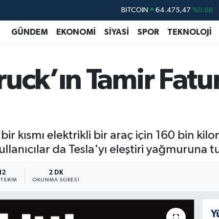
DOLAR
47,5971
%0.05
EURO
55,1336
%0.18
GÜNDEM
EKONOMİ
SİYASİ
SPOR
TEKNOLOJİ
STERLİN
64,2534
%0.22
GRAM ALTIN
6518.23
%0.39
ruck’ın Tamir Fatu
BİST100
13.703
%0
bir kısmı elektrikli bir araç için 160 bin k
lanıcılar da Tesla'yı eleştiri yağmuruna t
12
2 DK
TERIM
OKUNMA SÜRESI
Y