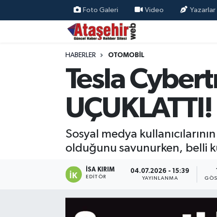
Foto Galeri
Video
Yazarlar
Hava Durumu
HABERLER
OTOMOBİL
Trafik Durumu
Tesla Cybert
Süper Lig Puan Durumu ve Fikstür
UÇUKLATTI!
Tüm Manşetler
Sosyal medya kullanıcılarının 
Son Dakika Haberleri
olduğunu savunurken, belli kul
Haber Arşivi
İSA KIRIM
04.07.2026 - 15:39
EDITÖR
YAYINLANMA
GÖS