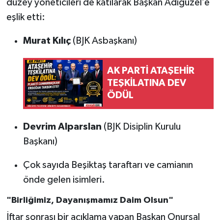
düzey yöneticileri de katılarak Başkan Adıgüzel’e
eşlik etti:
Murat Kılıç
(BJK Asbaşkanı)
AK PARTİ ATAŞEHİR
TEŞKİLATINA DEV
ÖDÜL
Devrim Alparslan
(BJK Disiplin Kurulu
Başkanı)
Çok sayıda Beşiktaş taraftarı ve camianın
önde gelen isimleri.
"Birliğimiz, Dayanışmamız Daim Olsun"
İftar sonrası bir açıklama yapan Başkan Onursal