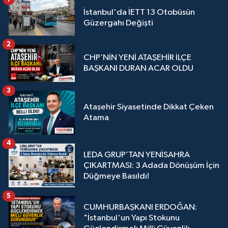
İstanbul'da İETT 13 Otobüsün
Güzergahı Değişti
2
CHP’NİN YENİ ATAŞEHİR İLÇE
BAŞKANI DURAN ACAR OLDU
3
Ataşehir Siyasetinde Dikkat Çeken
Atama
4
LEDA GRUP’TAN YENİSAHRA
ÇIKARTMASI: 3 Adada Dönüşüm İçin
Düğmeye Basıldı!
5
CUMHURBAŞKANI ERDOĞAN:
"İstanbul'un Yapı Stokunu