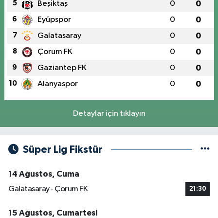
5
Beşiktaş
0
0
6
Eyüpspor
0
0
7
Galatasaray
0
0
8
Çorum FK
0
0
9
Gaziantep FK
0
0
10
Alanyaspor
0
0
Detaylar için tıklayın
Süper Lig Fikstür
14 Ağustos, Cuma
Galatasaray - Çorum FK
21:30
15 Ağustos, Cumartesi