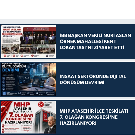
İBB BAŞKAN VEKİLİ NURİ ASLAN
ÖRNEK MAHALLESİ KENT
LOKANTASI'NI ZİYARET ETTİ
İNŞAAT SEKTÖRÜNDE DİJİTAL
DÖNÜŞÜM DEVRİMİ
MHP ATAŞEHİR İLÇE TEŞKİLATI
7. OLAĞAN KONGRESİ'NE
HAZIRLANIYOR!