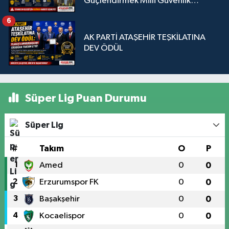
Güçlendirmek Milli Güvenlik
Sorunudur"
6
AK PARTİ ATAŞEHİR TEŞKİLATINA
DEV ÖDÜL
Süper Lig Puan Durumu
Süper Lig
#
Takım
O
P
1
Amed
0
0
2
Erzurumspor FK
0
0
3
Başakşehir
0
0
4
Kocaelispor
0
0