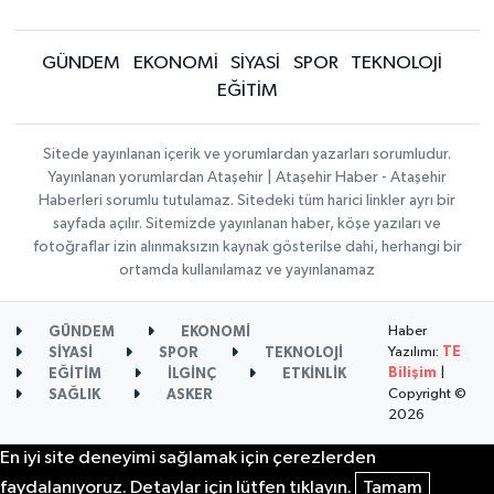
GÜNDEM
EKONOMİ
SİYASİ
SPOR
TEKNOLOJİ
EĞİTİM
Sitede yayınlanan içerik ve yorumlardan yazarları sorumludur.
Yayınlanan yorumlardan Ataşehir | Ataşehir Haber - Ataşehir
Haberleri sorumlu tutulamaz. Sitedeki tüm harici linkler ayrı bir
sayfada açılır. Sitemizde yayınlanan haber, köşe yazıları ve
fotoğraflar izin alınmaksızın kaynak gösterilse dahi, herhangi bir
ortamda kullanılamaz ve yayınlanamaz
Haber
GÜNDEM
EKONOMİ
Yazılımı:
TE
SİYASİ
SPOR
TEKNOLOJİ
Bilişim
|
EĞİTİM
İLGİNÇ
ETKİNLİK
Copyright ©
SAĞLIK
ASKER
2026
En iyi site deneyimi sağlamak için çerezlerden
faydalanıyoruz. Detaylar için lütfen tıklayın.
Tamam