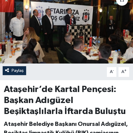
Paylaş
-
+
A
A
Ataşehir’de Kartal Pençesi:
Başkan Adıgüzel
Beşiktaşlılarla İftarda Buluştu
Ataşehir Belediye Başkanı Onursal Adıgüzel,
Beşiktaş Jimnastik Kulübü (BJK) camiasının