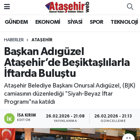
GÜNDEM
EKONOMİ
SİYASİ
SPOR
TEKNOLOJİ
Hava Durumu
Trafik Durumu
HABERLER
ATAŞEHİR
Başkan Adıgüzel
Süper Lig Puan Durumu ve Fikstür
Ataşehir’de Beşiktaşlılarla
İftarda Buluştu
Tüm Manşetler
Ataşehir Belediye Başkanı Onursal Adıgüzel, (BJK)
Son Dakika Haberleri
camiasının düzenlediği "Siyah-Beyaz İftar
Programı"na katıldı
Haber Arşivi
İSA KIRIM
26.02.2026 - 21:08
26.02.2026 - 21:13
EDITÖR
YAYINLANMA
GÜNCELLEME