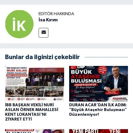
EDITÖR HAKKINDA
İsa Kırım
Bunlar da ilginizi çekebilir
İBB BAŞKAN VEKİLİ NURİ
DURAN ACAR'DAN İLK ADIM:
ASLAN ÖRNEK MAHALLESİ
"Büyük Ataşehir Buluşması"
KENT LOKANTASI'NI
Düzenleniyor!
ZİYARET ETTİ