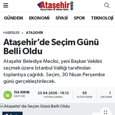
GÜNDEM
EKONOMİ
SİYASİ
SPOR
TEKNOLOJİ
Hava Durumu
Trafik Durumu
HABERLER
ATAŞEHİR
Ataşehir’de Seçim Günü
Süper Lig Puan Durumu ve Fikstür
Belli Oldu
Tüm Manşetler
Ataşehir Belediye Meclisi, yeni Başkan Vekilini
seçmek üzere İstanbul Valiliği tarafından
Son Dakika Haberleri
toplantıya çağrıldı. Seçim, 30 Nisan Perşembe
günü gerçekleştirilecek.
Haber Arşivi
İSA KIRIM
23.04.2026 - 19:12
50
1 D
EDITÖR
YAYINLANMA
GÖSTERIM
OKUNMA 