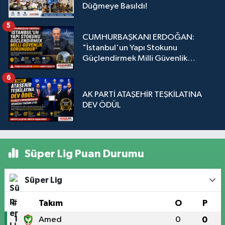
Düğmeye Basıldı!
5
CUMHURBAŞKANI ERDOĞAN:
"İstanbul'un Yapı Stokunu
Güçlendirmek Milli Güvenlik
Sorunudur"
6
AK PARTİ ATAŞEHİR TEŞKİLATINA
DEV ÖDÜL
Süper Lig Puan Durumu
Süper Lig
#
Takım
O
P
1
Amed
0
0