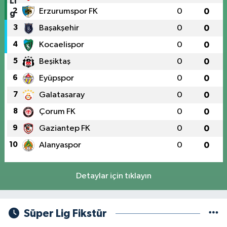
2
Erzurumspor FK
0
0
3
Başakşehir
0
0
4
Kocaelispor
0
0
5
Beşiktaş
0
0
6
Eyüpspor
0
0
7
Galatasaray
0
0
8
Çorum FK
0
0
9
Gaziantep FK
0
0
10
Alanyaspor
0
0
Detaylar için tıklayın
Süper Lig Fikstür