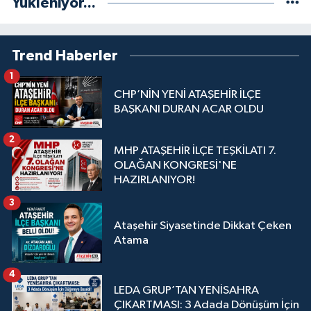
Yükleniyor...
Trend Haberler
1
CHP’NİN YENİ ATAŞEHİR İLÇE
BAŞKANI DURAN ACAR OLDU
2
MHP ATAŞEHİR İLÇE TEŞKİLATI 7.
OLAĞAN KONGRESİ'NE
HAZIRLANIYOR!
3
Ataşehir Siyasetinde Dikkat Çeken
Atama
4
LEDA GRUP’TAN YENİSAHRA
ÇIKARTMASI: 3 Adada Dönüşüm İçin