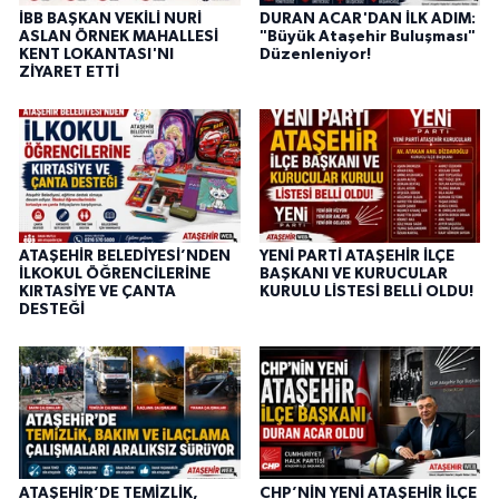
İBB BAŞKAN VEKİLİ NURİ
DURAN ACAR'DAN İLK ADIM:
ASLAN ÖRNEK MAHALLESİ
"Büyük Ataşehir Buluşması"
KENT LOKANTASI'NI
Düzenleniyor!
ZİYARET ETTİ
ATAŞEHİR BELEDİYESİ’NDEN
YENİ PARTİ ATAŞEHİR İLÇE
İLKOKUL ÖĞRENCİLERİNE
BAŞKANI VE KURUCULAR
KIRTASİYE VE ÇANTA
KURULU LİSTESİ BELLİ OLDU!
DESTEĞİ
ATAŞEHİR’DE TEMİZLİK,
CHP’NİN YENİ ATAŞEHİR İLÇE