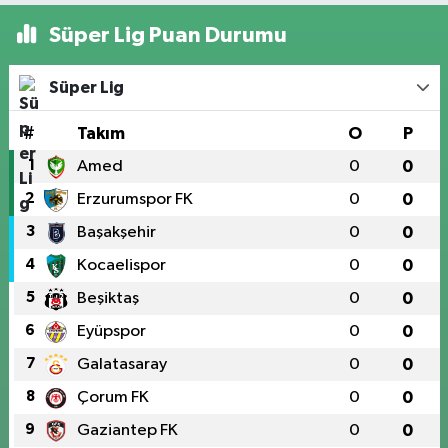
Süper Lig Puan Durumu
Süper Lig
#
Takım
O
P
1
Amed
0
0
2
Erzurumspor FK
0
0
3
Başakşehir
0
0
4
Kocaelispor
0
0
5
Beşiktaş
0
0
6
Eyüpspor
0
0
7
Galatasaray
0
0
8
Çorum FK
0
0
9
Gaziantep FK
0
0