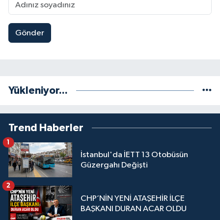
Gönder
Yükleniyor...
Trend Haberler
1
İstanbul'da İETT 13 Otobüsün
Güzergahı Değişti
2
CHP’NİN YENİ ATAŞEHİR İLÇE
BAŞKANI DURAN ACAR OLDU