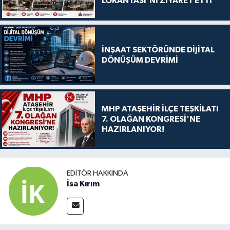
LOKANTASI'NI ZİYARET ETTİ
İNŞAAT SEKTÖRÜNDE DİJİTAL
DÖNÜŞÜM DEVRİMİ
MHP ATAŞEHİR İLÇE TEŞKİLATI
7. OLAĞAN KONGRESİ'NE
HAZIRLANIYOR!
EDITÖR HAKKINDA
İsa Kırım