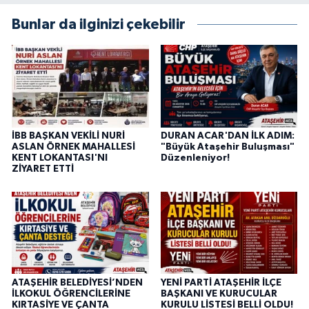
Bunlar da ilginizi çekebilir
İBB BAŞKAN VEKİLİ NURİ
DURAN ACAR'DAN İLK ADIM:
ASLAN ÖRNEK MAHALLESİ
"Büyük Ataşehir Buluşması"
KENT LOKANTASI'NI
Düzenleniyor!
ZİYARET ETTİ
ATAŞEHİR BELEDİYESİ’NDEN
YENİ PARTİ ATAŞEHİR İLÇE
İLKOKUL ÖĞRENCİLERİNE
BAŞKANI VE KURUCULAR
KIRTASİYE VE ÇANTA
KURULU LİSTESİ BELLİ OLDU!