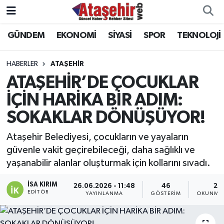
GÜNDEM
EKONOMİ
SİYASİ
SPOR
TEKNOLOJİ
Hava Durumu
Trafik Durumu
HABERLER
ATAŞEHİR
ATAŞEHİR’DE ÇOCUKLAR
Süper Lig Puan Durumu ve Fikstür
İÇİN HARİKA BİR ADIM:
SOKAKLAR DÖNÜŞÜYOR!
Tüm Manşetler
Ataşehir Belediyesi, çocukların ve yayaların
Son Dakika Haberleri
güvenle vakit geçirebileceği, daha sağlıklı ve
yaşanabilir alanlar oluşturmak için kollarını sıvadı.
Haber Arşivi
İSA KIRIM
26.06.2026 - 11:48
46
2 
EDITÖR
YAYINLANMA
GÖSTERIM
OKUNMA 