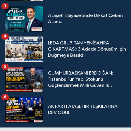
3
Ataşehir Siyasetinde Dikkat Çeken
Atama
4
LEDA GRUP’TAN YENİSAHRA
ÇIKARTMASI: 3 Adada Dönüşüm İçin
Düğmeye Basıldı!
5
CUMHURBAŞKANI ERDOĞAN:
"İstanbul'un Yapı Stokunu
Güçlendirmek Milli Güvenlik
Sorunudur"
6
AK PARTİ ATAŞEHİR TEŞKİLATINA
DEV ÖDÜL