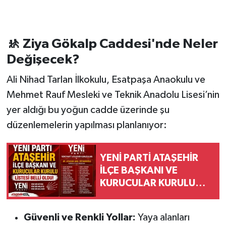
🚸 Ziya Gökalp Caddesi'nde Neler
Değişecek?
Ali Nihad Tarlan İlkokulu, Esatpaşa Anaokulu ve
Mehmet Rauf Mesleki ve Teknik Anadolu Lisesi’nin
yer aldığı bu yoğun cadde üzerinde şu
düzenlemelerin yapılması planlanıyor:
YENİ PARTİ ATAŞEHİR
İLÇE BAŞKANI VE
KURUCULAR KURULU
LİSTESİ BELLİ OLDU!
Güvenli ve Renkli Yollar:
Yaya alanları