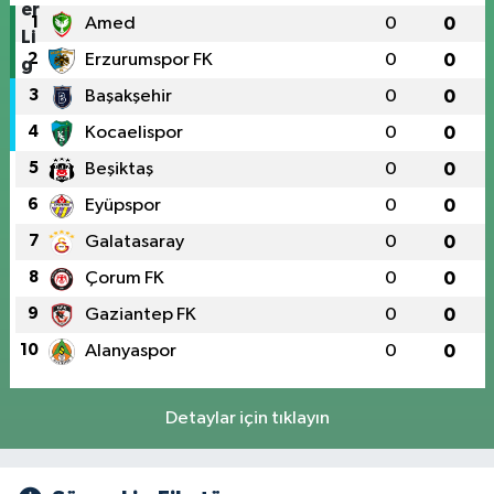
1
Amed
0
0
2
Erzurumspor FK
0
0
3
Başakşehir
0
0
4
Kocaelispor
0
0
5
Beşiktaş
0
0
6
Eyüpspor
0
0
7
Galatasaray
0
0
8
Çorum FK
0
0
9
Gaziantep FK
0
0
10
Alanyaspor
0
0
Detaylar için tıklayın