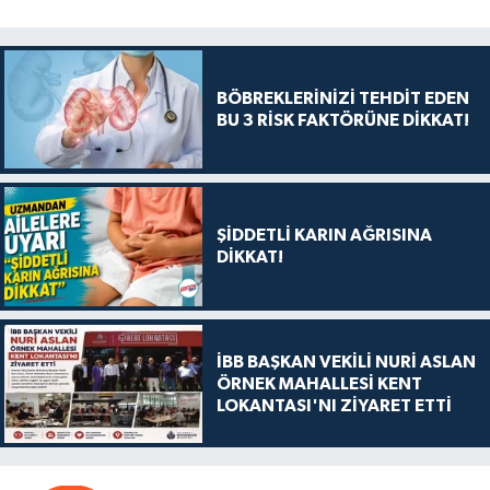
BÖBREKLERİNİZİ TEHDİT EDEN
BU 3 RİSK FAKTÖRÜNE DİKKAT!
ŞİDDETLİ KARIN AĞRISINA
DİKKAT!
İBB BAŞKAN VEKİLİ NURİ ASLAN
ÖRNEK MAHALLESİ KENT
LOKANTASI'NI ZİYARET ETTİ