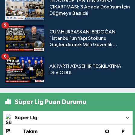
LEDA GRUP’TAN YENİSAHRA
ÇIKARTMASI: 3 Adada Dönüşüm İçin
Düğmeye Basıldı!
5
CUMHURBAŞKANI ERDOĞAN:
"İstanbul'un Yapı Stokunu
Güçlendirmek Milli Güvenlik
Sorunudur"
6
AK PARTİ ATAŞEHİR TEŞKİLATINA
DEV ÖDÜL
Süper Lig Puan Durumu
Süper Lig
#
Takım
O
P