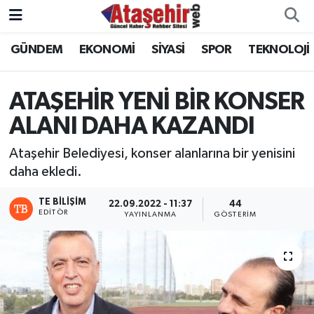
GÜNDEM
EKONOMİ
SİYASİ
SPOR
TEKNOLOJİ
Hava Durumu
Trafik Durumu
ATAŞEHİR YENİ BİR KONSER
ALANI DAHA KAZANDI
Süper Lig Puan Durumu ve Fikstür
Ataşehir Belediyesi, konser alanlarına bir yenisini
Tüm Manşetler
daha ekledi.
Son Dakika Haberleri
TE BILIŞIM
22.09.2022 - 11:37
44
EDITÖR
YAYINLANMA
GÖSTERIM
Haber Arşivi