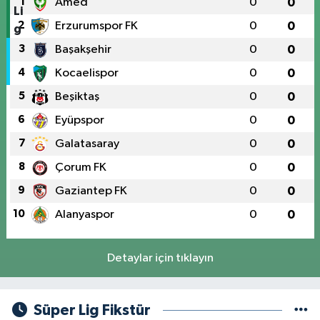
1
Amed
0
0
2
Erzurumspor FK
0
0
3
Başakşehir
0
0
4
Kocaelispor
0
0
5
Beşiktaş
0
0
6
Eyüpspor
0
0
7
Galatasaray
0
0
8
Çorum FK
0
0
9
Gaziantep FK
0
0
10
Alanyaspor
0
0
Detaylar için tıklayın
Süper Lig Fikstür