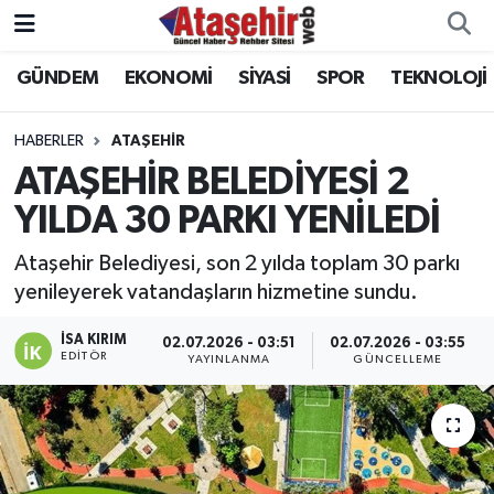
GÜNDEM
EKONOMİ
SİYASİ
SPOR
TEKNOLOJİ
Hava Durumu
Trafik Durumu
HABERLER
ATAŞEHİR
ATAŞEHİR BELEDİYESİ 2
Süper Lig Puan Durumu ve Fikstür
YILDA 30 PARKI YENİLEDİ
Tüm Manşetler
Ataşehir Belediyesi, son 2 yılda toplam 30 parkı
yenileyerek vatandaşların hizmetine sundu.
Son Dakika Haberleri
İSA KIRIM
02.07.2026 - 03:51
02.07.2026 - 03:55
EDITÖR
YAYINLANMA
GÜNCELLEME
Haber Arşivi