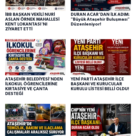
İBB BAŞKAN VEKİLİ NURİ
DURAN ACAR'DAN İLK ADIM:
ASLAN ÖRNEK MAHALLESİ
"Büyük Ataşehir Buluşması"
KENT LOKANTASI'NI
Düzenleniyor!
ZİYARET ETTİ
ATAŞEHİR BELEDİYESİ’NDEN
YENİ PARTİ ATAŞEHİR İLÇE
İLKOKUL ÖĞRENCİLERİNE
BAŞKANI VE KURUCULAR
KIRTASİYE VE ÇANTA
KURULU LİSTESİ BELLİ OLDU!
DESTEĞİ