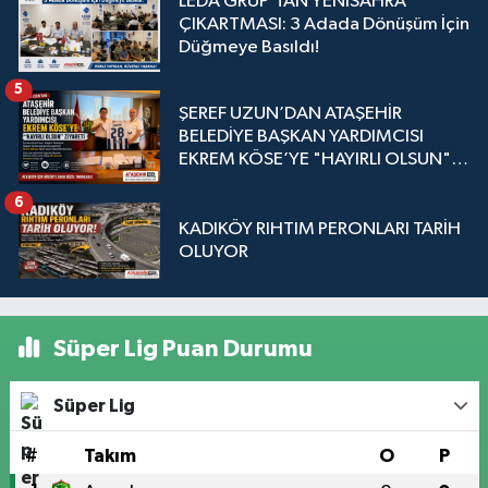
LEDA GRUP’TAN YENİSAHRA
ÇIKARTMASI: 3 Adada Dönüşüm İçin
Düğmeye Basıldı!
5
ŞEREF UZUN’DAN ATAŞEHİR
BELEDİYE BAŞKAN YARDIMCISI
EKREM KÖSE’YE "HAYIRLI OLSUN"
ZİYARETİ
6
KADIKÖY RIHTIM PERONLARI TARİH
OLUYOR
Süper Lig Puan Durumu
Süper Lig
#
Takım
O
P