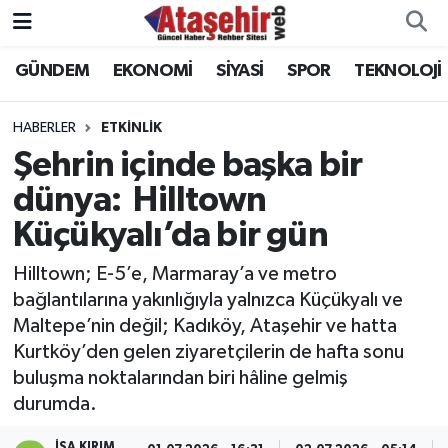
GÜNDEM
EKONOMİ
SİYASİ
SPOR
TEKNOLOJİ
Hava Durumu
Trafik Durumu
HABERLER
ETKİNLİK
Şehrin içinde başka bir
Süper Lig Puan Durumu ve Fikstür
dünya: Hilltown
Küçükyalı’da bir gün
Tüm Manşetler
Hilltown; E-5’e, Marmaray’a ve metro
Son Dakika Haberleri
bağlantılarına yakınlığıyla yalnızca Küçükyalı ve
Maltepe’nin değil; Kadıköy, Ataşehir ve hatta
Haber Arşivi
Kurtköy’den gelen ziyaretçilerin de hafta sonu
buluşma noktalarından biri hâline gelmiş
durumda.
İSA KIRIM