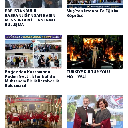
BBP İSTANBUL İL
Muş’tan İstanbul’a Eğitim
BAŞKANLIĞI’NDAN BASIN
Köprüsü
MENSUPLARI İLE ANLAMLI
BULUŞMA
Boğazdan Kastamonu
TÜRKİYE KÜLTÜR YOLU
Kadını Geçti: İstanbul’da
FESTİVALİ
Muhteşem Birlik Beraberlik
Buluşması!