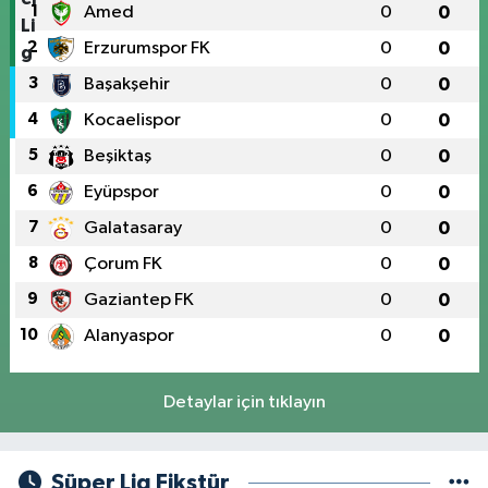
1
Amed
0
0
2
Erzurumspor FK
0
0
3
Başakşehir
0
0
4
Kocaelispor
0
0
5
Beşiktaş
0
0
6
Eyüpspor
0
0
7
Galatasaray
0
0
8
Çorum FK
0
0
9
Gaziantep FK
0
0
10
Alanyaspor
0
0
Detaylar için tıklayın
Süper Lig Fikstür