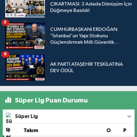
ÇIKARTMASI: 3 Adada Dönüşüm İçin
Düğmeye Basıldı!
5
CUMHURBAŞKANI ERDOĞAN:
"İstanbul'un Yapı Stokunu
Güçlendirmek Milli Güvenlik
Sorunudur"
6
AK PARTİ ATAŞEHİR TEŞKİLATINA
DEV ÖDÜL
Süper Lig Puan Durumu
Süper Lig
#
Takım
O
P