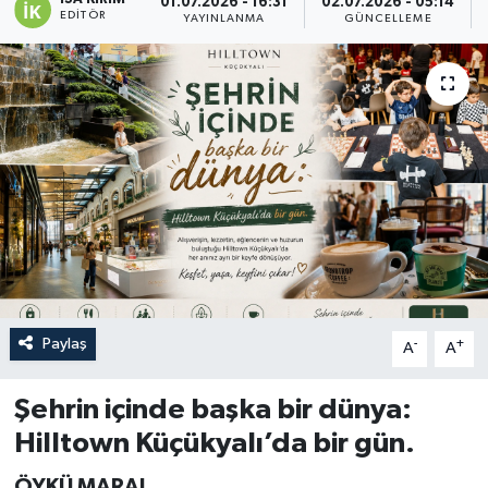
01.07.2026 - 16:31
02.07.2026 - 05:14
EDITÖR
YAYINLANMA
GÜNCELLEME
Paylaş
-
+
A
A
Şehrin içinde başka bir dünya:
Hilltown Küçükyalı’da bir gün.
ÖYKÜ MARAL