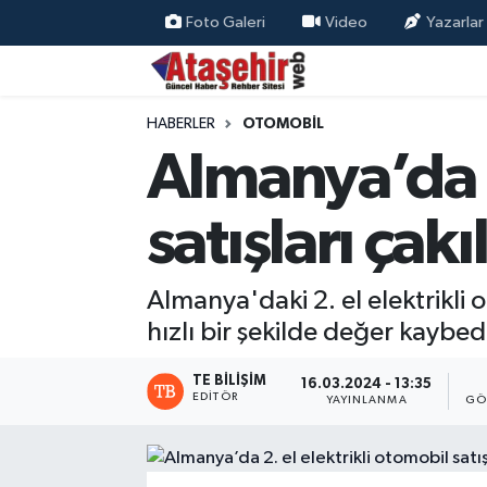
Foto Galeri
Video
Yazarlar
Hava Durumu
HABERLER
OTOMOBİL
Trafik Durumu
Almanya’da 2
Süper Lig Puan Durumu ve Fikstür
satışları çakı
Tüm Manşetler
Almanya'daki 2. el elektrikli o
Son Dakika Haberleri
hızlı bir şekilde değer kaybed
Haber Arşivi
TE BILIŞIM
16.03.2024 - 13:35
EDITÖR
YAYINLANMA
GÖ