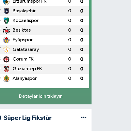
2
Erzurumspor FK
0
0
3
Başakşehir
0
0
4
Kocaelispor
0
0
5
Beşiktaş
0
0
6
Eyüpspor
0
0
7
Galatasaray
0
0
8
Çorum FK
0
0
9
Gaziantep FK
0
0
0
Alanyaspor
0
0
Detaylar için tıklayın
Süper Lig Fikstür