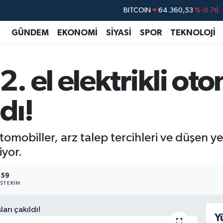
DOLAR
47,7069
%0.17
EURO
55,0265
%0.01
GÜNDEM
EKONOMİ
SİYASİ
SPOR
TEKNOLOJİ
STERLİN
64,1897
%0.02
GRAM ALTIN
6618.49
%2.12
. el elektrikli ot
BİST100
13.887
%64
ldı!
tomobiller, arz talep tercihleri ve düşen ye
iyor.
59
STERIM
Y