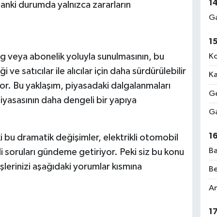
1
anki durumda yalnızca zararların
Ga
1
sing veya abonelik yoluyla sunulmasının, bu
Ko
ve satıcılar ile alıcılar için daha sürdürülebilir
Ka
yor. Bu yaklaşım, piyasadaki dalgalanmaları
Ge
ç piyasasının daha dengeli bir yapıya
Ga
1
ki bu dramatik değişimler, elektrikli otomobil
Ba
i soruları gündeme getiriyor. Peki siz bu konu
erinizi aşağıdaki yorumlar kısmına
Be
Am
1