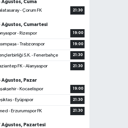
4 Ağustos, Cuma
latasaray - Çorum FK
21:30
5 Ağustos, Cumartesi
nyaspor - Rizespor
19:00
sımpaşa - Trabzonspor
19:00
nçlerbirliği S.K. - Fenerbahçe
21:30
ziantep FK - Alanyaspor
21:30
6 Ağustos, Pazar
şakşehir - Kocaelispor
19:00
şiktaş - Eyüpspor
21:30
ed - Erzurumspor FK
21:30
7 Ağustos, Pazartesi