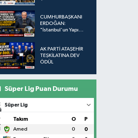
Adada Dönüşüm İçin
Düğmeye Basıldı!
CUMHURBAŞKANI
ERDOĞAN:
"İstanbul'un Yapı
Stokunu
Güçlendirmek Milli
AK PARTİ ATAŞEHİR
Güvenlik Sorunudur"
TEŞKİLATINA DEV
ÖDÜL
Süper Lig Puan Durumu
Süper Lig
#
Takım
O
P
1
Amed
0
0