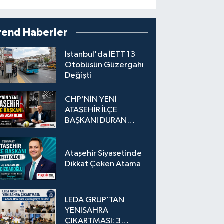
rend Haberler
İstanbul'da İETT 13
Otobüsün Güzergahı
Değişti
CHP’NİN YENİ
ATAŞEHİR İLÇE
BAŞKANI DURAN
ACAR OLDU
Ataşehir Siyasetinde
Dikkat Çeken Atama
LEDA GRUP’TAN
YENİSAHRA
ÇIKARTMASI: 3