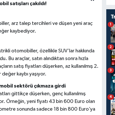
il satışları çakıldı!
T
ller, arz talep tercihleri ve düşen yeni araç
1
 değer kaybediyor.
2
ktrikli otomobiller, özellikle SUV’lar hakkında
du. Bu araçlar, satın alındıktan sonra hızla
ların satış fiyatları düşerken, az kullanılmış 2.
3
ir değer kaybı yaşıyor.
omobil sektörü çıkmaza girdi
iyatları gittikçe düşerken, genç kullanılmış
4
or. Örneğin, yeni fiyatı 43 bin 600 Euro olan
n kilometre sonunda sadece 18 bin 800 Euro’ya