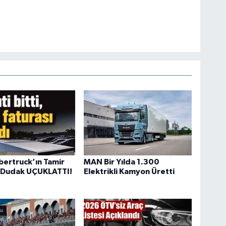
bertruck’ın Tamir
MAN Bir Yılda 1.300
ı Dudak UÇUKLATTI!
Elektrikli Kamyon Üretti