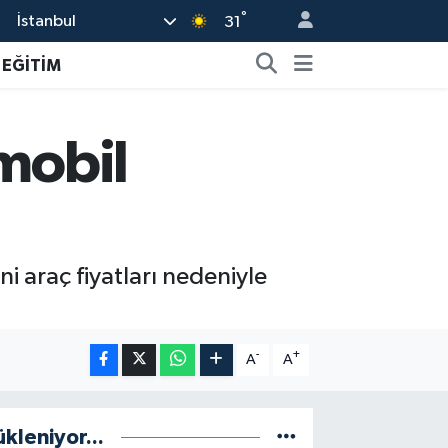
°
İstanbul
31
EĞİTİM
omobil
ni araç fiyatları nedeniyle
-
+
A
A
ükleniyor...