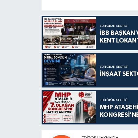
EDITÖRÜN SEÇTIĞI
İBB BAŞKAN 
KENT LOKANT
EDITÖRÜN SEÇTIĞI
İNŞAAT SEKT
EDITÖRÜN SEÇTIĞI
MHP ATAŞEHİ
KONGRESİ'NE