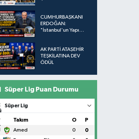
Adada Dönüşüm İçin
Düğmeye Basıldı!
CUMHURBAŞKANI
ERDOĞAN:
"İstanbul'un Yapı
Stokunu
Güçlendirmek Milli
AK PARTİ ATAŞEHİR
Güvenlik Sorunudur"
TEŞKİLATINA DEV
ÖDÜL
Süper Lig Puan Durumu
Süper Lig
#
Takım
O
P
1
Amed
0
0