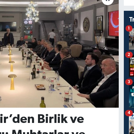
T
1
2
3
4
r’den Birlik ve