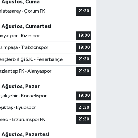
4 Ağustos, Cuma
latasaray - Çorum FK
21:30
5 Ağustos, Cumartesi
nyaspor - Rizespor
19:00
sımpaşa - Trabzonspor
19:00
nçlerbirliği S.K. - Fenerbahçe
21:30
ziantep FK - Alanyaspor
21:30
6 Ağustos, Pazar
şakşehir - Kocaelispor
19:00
şiktaş - Eyüpspor
21:30
ed - Erzurumspor FK
21:30
7 Ağustos, Pazartesi