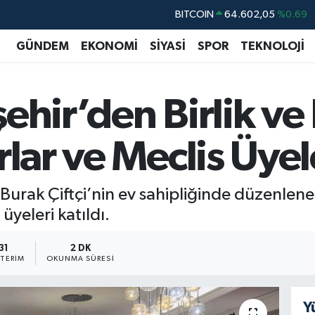
DOLAR
47,6006
%0.06
EURO
55,0250
%0.02
GÜNDEM
EKONOMİ
SİYASİ
SPOR
TEKNOLOJİ
STERLİN
64,2398
%0.2
GRAM ALTIN
6513.94
%0.32
şehir’den Birlik v
BİST100
13.768
%48
BITCOIN
64.602,05
%0.69
rlar ve Meclis Üyel
 Burak Çiftçi’nin ev sahipliğinde düzenlene
üyeleri katıldı.
31
2 DK
TERIM
OKUNMA SÜRESI
Y