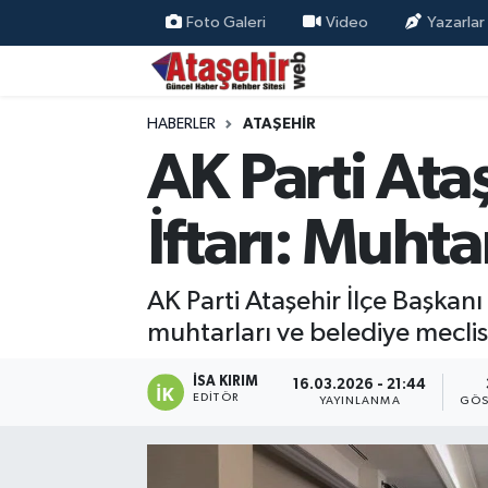
Foto Galeri
Video
Yazarlar
Hava Durumu
HABERLER
ATAŞEHİR
Trafik Durumu
AK Parti Ata
Süper Lig Puan Durumu ve Fikstür
İftarı: Muhta
Tüm Manşetler
AK Parti Ataşehir İlçe Başkanı
Son Dakika Haberleri
muhtarları ve belediye meclis 
Haber Arşivi
İSA KIRIM
16.03.2026 - 21:44
EDITÖR
YAYINLANMA
GÖS