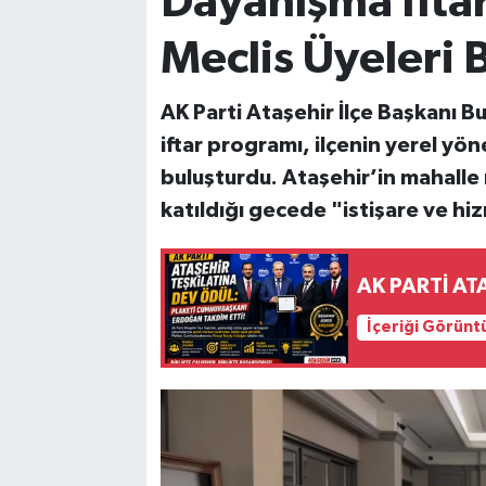
Dayanışma İftar
Meclis Üyeleri 
AK Parti Ataşehir İlçe Başkanı B
iftar programı, ilçenin yerel yö
buluşturdu. Ataşehir’in mahalle 
katıldığı gecede "istişare ve hi
AK PARTİ AT
İçeriği Görünt