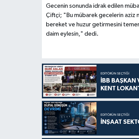
Gecenin sonunda idrak edilen mübarek
Çiftçi; "Bu mübarek gecelerin aziz m
bereket ve huzur getirmesini temenn
daim eylesin," dedi.
EDITÖRÜN SEÇTIĞI
İBB BAŞKAN 
KENT LOKANT
EDITÖRÜN SEÇTIĞI
İNŞAAT SEKT