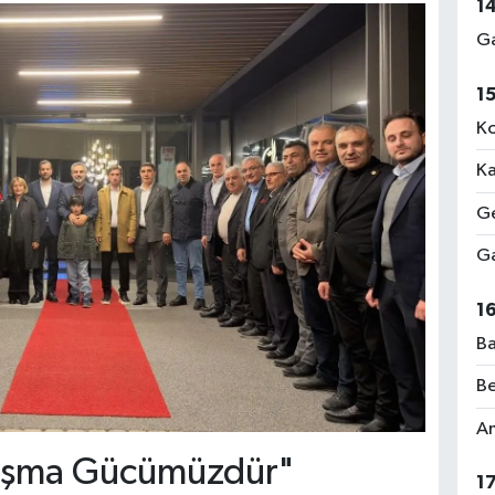
1
Ga
1
Ko
Ka
Ge
Ga
1
Ba
Be
Am
nışma Gücümüzdür"
1