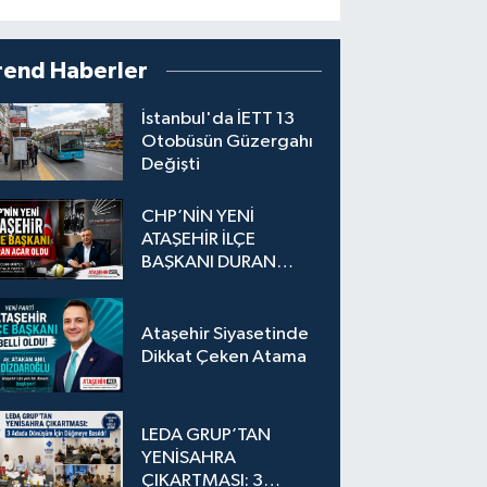
rend Haberler
İstanbul'da İETT 13
Otobüsün Güzergahı
Değişti
CHP’NİN YENİ
ATAŞEHİR İLÇE
BAŞKANI DURAN
ACAR OLDU
Ataşehir Siyasetinde
Dikkat Çeken Atama
LEDA GRUP’TAN
YENİSAHRA
ÇIKARTMASI: 3