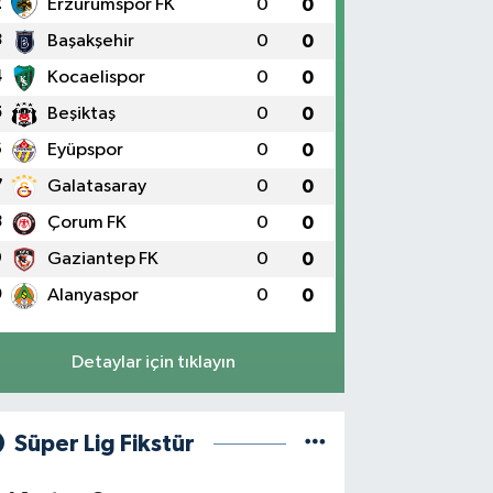
2
Erzurumspor FK
0
0
3
Başakşehir
0
0
4
Kocaelispor
0
0
5
Beşiktaş
0
0
6
Eyüpspor
0
0
7
Galatasaray
0
0
8
Çorum FK
0
0
9
Gaziantep FK
0
0
0
Alanyaspor
0
0
Detaylar için tıklayın
Süper Lig Fikstür