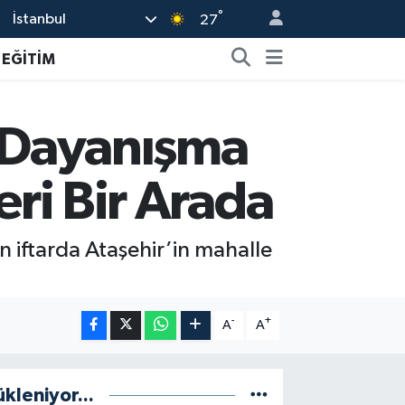
°
İstanbul
27
EĞİTİM
e Dayanışma
eri Bir Arada
n iftarda Ataşehir’in mahalle
-
+
A
A
ükleniyor...