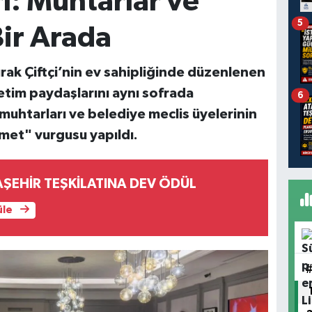
ı: Muhtarlar ve
5
Bir Arada
urak Çiftçi’nin ev sahipliğinde düzenlenen
netim paydaşlarını aynı sofrada
6
muhtarları ve belediye meclis üyelerinin
zmet" vurgusu yapıldı.
AŞEHİR TEŞKİLATINA DEV ÖDÜL
üle