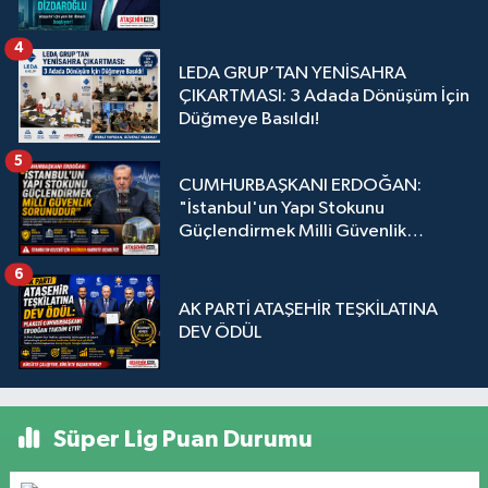
4
LEDA GRUP’TAN YENİSAHRA
ÇIKARTMASI: 3 Adada Dönüşüm İçin
Düğmeye Basıldı!
5
CUMHURBAŞKANI ERDOĞAN:
"İstanbul'un Yapı Stokunu
Güçlendirmek Milli Güvenlik
Sorunudur"
6
AK PARTİ ATAŞEHİR TEŞKİLATINA
DEV ÖDÜL
Süper Lig Puan Durumu