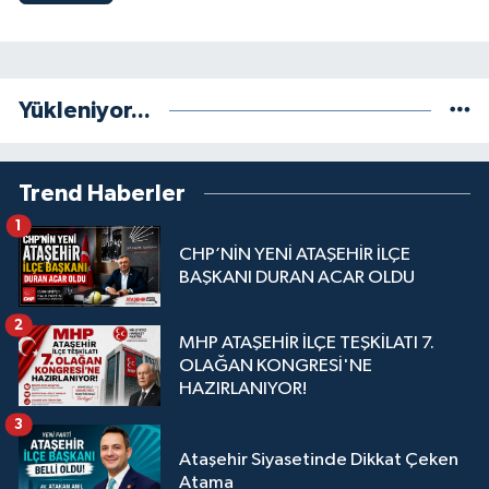
Yükleniyor...
Trend Haberler
1
CHP’NİN YENİ ATAŞEHİR İLÇE
BAŞKANI DURAN ACAR OLDU
2
MHP ATAŞEHİR İLÇE TEŞKİLATI 7.
OLAĞAN KONGRESİ'NE
HAZIRLANIYOR!
3
Ataşehir Siyasetinde Dikkat Çeken
Atama