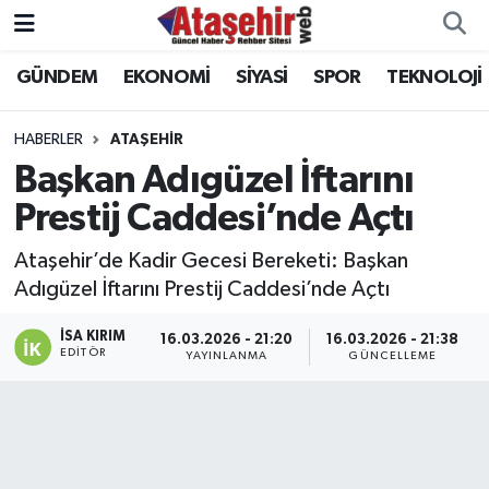
GÜNDEM
EKONOMİ
SİYASİ
SPOR
TEKNOLOJİ
Hava Durumu
Trafik Durumu
HABERLER
ATAŞEHİR
Başkan Adıgüzel İftarını
Süper Lig Puan Durumu ve Fikstür
Prestij Caddesi’nde Açtı
Tüm Manşetler
Ataşehir’de Kadir Gecesi Bereketi: Başkan
Adıgüzel İftarını Prestij Caddesi’nde Açtı
Son Dakika Haberleri
İSA KIRIM
16.03.2026 - 21:20
16.03.2026 - 21:38
EDITÖR
YAYINLANMA
GÜNCELLEME
Haber Arşivi