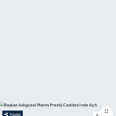
Paylaş
-
+
A
A