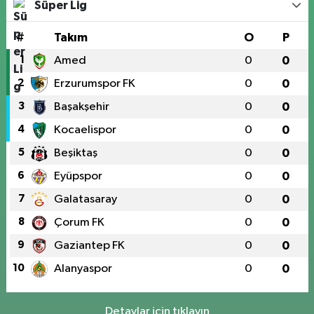
Süper Lig
#
Takım
O
P
1
Amed
0
0
2
Erzurumspor FK
0
0
3
Başakşehir
0
0
4
Kocaelispor
0
0
5
Beşiktaş
0
0
6
Eyüpspor
0
0
7
Galatasaray
0
0
8
Çorum FK
0
0
9
Gaziantep FK
0
0
10
Alanyaspor
0
0
Detaylar için tıklayın