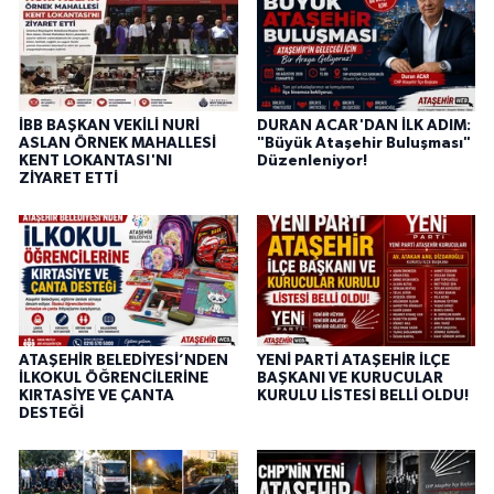
İBB BAŞKAN VEKİLİ NURİ
DURAN ACAR'DAN İLK ADIM:
ASLAN ÖRNEK MAHALLESİ
"Büyük Ataşehir Buluşması"
KENT LOKANTASI'NI
Düzenleniyor!
ZİYARET ETTİ
ATAŞEHİR BELEDİYESİ’NDEN
YENİ PARTİ ATAŞEHİR İLÇE
İLKOKUL ÖĞRENCİLERİNE
BAŞKANI VE KURUCULAR
KIRTASİYE VE ÇANTA
KURULU LİSTESİ BELLİ OLDU!
DESTEĞİ