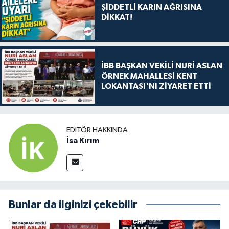
ŞİDDETLİ KARIN AĞRISINA
DİKKAT!
İBB BAŞKAN VEKİLİ NURİ ASLAN
ÖRNEK MAHALLESİ KENT
LOKANTASI'NI ZİYARET ETTİ
EDITÖR HAKKINDA
İsa Kırım
Bunlar da ilginizi çekebilir