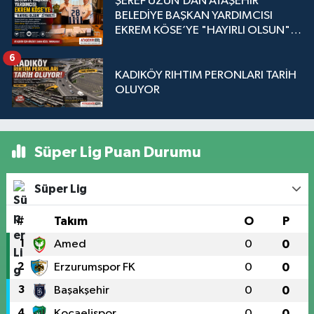
ŞEREF UZUN’DAN ATAŞEHİR
BELEDİYE BAŞKAN YARDIMCISI
EKREM KÖSE’YE "HAYIRLI OLSUN"
ZİYARETİ
6
KADIKÖY RIHTIM PERONLARI TARİH
OLUYOR
Süper Lig Puan Durumu
Süper Lig
#
Takım
O
P
1
Amed
0
0
2
Erzurumspor FK
0
0
3
Başakşehir
0
0
4
Kocaelispor
0
0