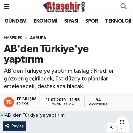
GÜNDEM
EKONOMİ
SİYASİ
SPOR
TEKNOLOJİ
Hava Durumu
Trafik Durumu
HABERLER
AVRUPA
AB'den Türkiye'ye
Süper Lig Puan Durumu ve Fikstür
yaptırım
Tüm Manşetler
AB'den Türkiye'ye yaptırım taslağı: Krediler
gözden geçirilecek, üst düzey toplantılar
Son Dakika Haberleri
ertelenecek, destek azaltılacak.
Haber Arşivi
TE BILIŞIM
11.07.2019 - 12:56
94
EDITÖR
YAYINLANMA
GÖSTERIM
Paylaş
-
+
A
A