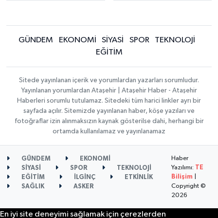
GÜNDEM
EKONOMİ
SİYASİ
SPOR
TEKNOLOJİ
EĞİTİM
Sitede yayınlanan içerik ve yorumlardan yazarları sorumludur.
Yayınlanan yorumlardan Ataşehir | Ataşehir Haber - Ataşehir
Haberleri sorumlu tutulamaz. Sitedeki tüm harici linkler ayrı bir
sayfada açılır. Sitemizde yayınlanan haber, köşe yazıları ve
fotoğraflar izin alınmaksızın kaynak gösterilse dahi, herhangi bir
ortamda kullanılamaz ve yayınlanamaz
Haber
GÜNDEM
EKONOMİ
Yazılımı:
TE
SİYASİ
SPOR
TEKNOLOJİ
Bilişim
|
EĞİTİM
İLGİNÇ
ETKİNLİK
Copyright ©
SAĞLIK
ASKER
2026
En iyi site deneyimi sağlamak için çerezlerden