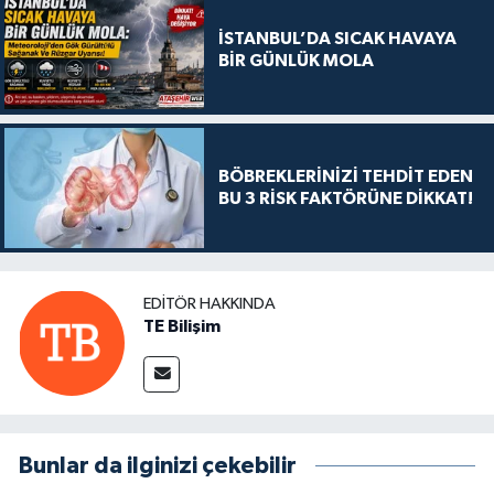
İSTANBUL’DA SICAK HAVAYA
BİR GÜNLÜK MOLA
BÖBREKLERİNİZİ TEHDİT EDEN
BU 3 RİSK FAKTÖRÜNE DİKKAT!
EDITÖR HAKKINDA
TE Bilişim
Bunlar da ilginizi çekebilir