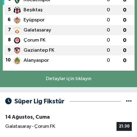
5
Beşiktaş
0
0
6
Eyüpspor
0
0
7
Galatasaray
0
0
8
Çorum FK
0
0
9
Gaziantep FK
0
0
10
Alanyaspor
0
0
Detaylar için tıklayın
Süper Lig Fikstür
14 Ağustos, Cuma
Galatasaray - Çorum FK
21:30