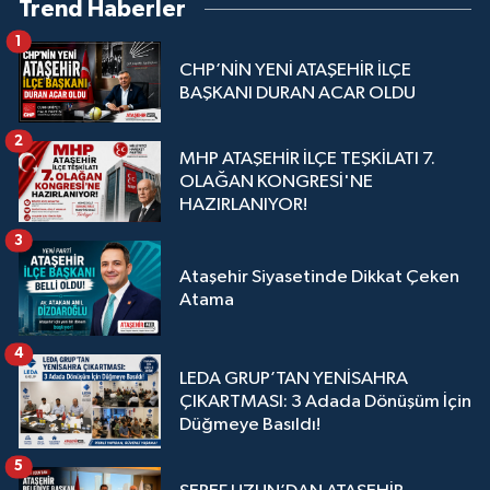
Trend Haberler
1
CHP’NİN YENİ ATAŞEHİR İLÇE
BAŞKANI DURAN ACAR OLDU
2
MHP ATAŞEHİR İLÇE TEŞKİLATI 7.
OLAĞAN KONGRESİ'NE
HAZIRLANIYOR!
3
Ataşehir Siyasetinde Dikkat Çeken
Atama
4
LEDA GRUP’TAN YENİSAHRA
ÇIKARTMASI: 3 Adada Dönüşüm İçin
Düğmeye Basıldı!
5